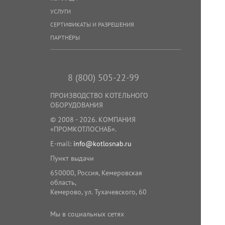
котлов серии КВр
УСЛУГИ
Запасные части топок ЗП-РПК
СЕРТИФИКАТЫ И РАЗРЕШЕНИЯ
ПАРТНЁРЫ
Запасные части топок ТЧЗМ
Запасные части топок ТЛЗМ
8 (800) 505-22-99
Запасные части топок ТШПМ,
ТШПМЦ
ПРОИЗВОДСТВО КОТЕЛЬНОГО
ОБОРУДОВАНИЯ
Запасные части забрасывателей
© 2008 - 2026. КОМПАНИЯ
топлива
«ПРОМКОТЛОСНАБ».
Запасные части чугунных
E-mail:
info@kotlosnab.ru
экономайзеров
Пункт выдачи
Запасные части циклонов
650000
,
Россия
,
Кемеровская
батарейных
область
,
Кемерово
,
ул. Тухачевского, 60
Запасные части подъемников ПСК,
ПСКМ
Мы в социальных сетях