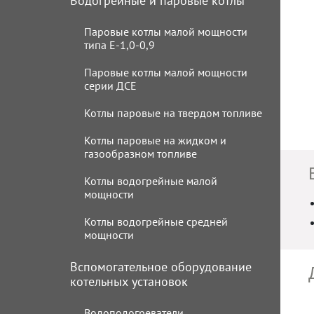
Водогрейные и паровые котлы
Паровые котлы малой мощности
типа Е-1,0-0,9
Паровые котлы малой мощности
серии ДСЕ
Котлы паровые на твердом топливе
Котлы паровые на жидком и
Котлы паровые серии ДКВр
газообразном топливе
(каменный/бурый уголь)
Котлы водогрейные малой
Паровые котлы серии КЕ
Котлы паровые серии ДКВр (газ/
мощности
(каменный/бурый уголь)
жидкое топливо)
Котлы водогрейные средней
Котлы паровые серии ДЕ (газ/
КВа Гн/ЛЖ - котлы водогрейные
мощности
жидкое топливо)
жаротрубные
КВр - котлы водогрейные с
Котлы водогрейные серии КВ-ТС
Вспомогательное оборудование
ручной подачей топлива
котельных установок
Котлы водогрейные серии КВ-ГМ
КВм - котлы водогрейные с
Водоподогреватели