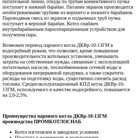
питательной линии, откуда по трубам конвективного пучка
поступает в нижний барабан. Питание экранов производится
необогреваемыми трубами из верхнего и нижнего барабанов.
Пароводяная смесь из экранов и подъемных труб пучка
поступает в верхний барабан. Котел снабжен
внутрибарабанным паросепарационным устройством для
получения пара.
Возможен перевод парового котла ДКВр-10-13ГМ в
водогрейный режим, что позволяет, кроме повышения
производительности котельных установок, уменьшить
затраты на собственные нужды, связанные с эксплуатацией
питательных насосов, теплообменников сетевой воды и
оборудования непрерывной продувки, а также сократить
расходы на подготовку воды, существенно снизить расход
топлива. Среднеэксплуатационный КПД котла ДКВр-10-
13ГМ, используемого в качестве водогрейного, повышается
на 2,0-2,5%.
Преимущества парового котла ДКВр-10-13ГМ
производства ПРОМКОТЛОСНАБ
Котел изготовлен в заводских условиях
Простота и надежность в эксплуатации