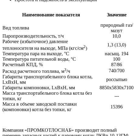
Наименование показателя
Значение
природный газ/
Вид топлива
мазут
Паропроизводительность, т/ч
10,0
Рабочее (избыточное) давление
1,3 (13,0)
2
теплоносителя на выходе, МПа (кгс/см
)
Температура пара на выходе, °С
насыщ. 194
Температура питательной воды, °С
100
Расчетный КПД, %
87/86
3
740/700
Расход расчетного топлива, м
/ч
Габариты транспортабельного блока котла,
россыпью
LхВхH, мм
Габариты компоновки, LхВхH, мм
8850х5830х7100
Масса транспортабельного блока котла без
---
топки, кг
Масса в объеме заводской поставки
15396
(компоновки) котла без топки, кг
Компания «ПРОМКОТЛОСНАБ» производит полный
перечень запасных частей к паровому котлу ДКВр-10-13ГМ: