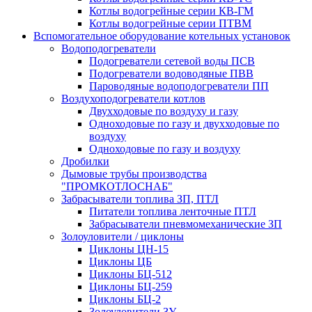
Котлы водогрейные серии КВ-ГМ
Котлы водогрейные серии ПТВМ
Вспомогательное оборудование котельных установок
Водоподогреватели
Подогреватели сетевой воды ПСВ
Подогреватели водоводяные ПВВ
Пароводяные водоподогреватели ПП
Воздухоподогреватели котлов
Двухходовые по воздуху и газу
Одноходовые по газу и двухходовые по
воздуху
Одноходовые по газу и воздуху
Дробилки
Дымовые трубы производства
"ПРОМКОТЛОСНАБ"
Забрасыватели топлива ЗП, ПТЛ
Питатели топлива ленточные ПТЛ
Забрасыватели пневмомеханические ЗП
Золоуловители / циклоны
Циклоны ЦН-15
Циклоны ЦБ
Циклоны БЦ-512
Циклоны БЦ-259
Циклоны БЦ-2
Золоуловители ЗУ