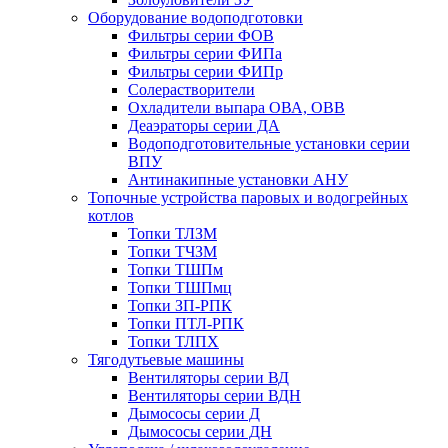
Оборудование водоподготовки
Фильтры серии ФОВ
Фильтры серии ФИПа
Фильтры серии ФИПр
Солерастворители
Охладители выпара ОВА, ОВВ
Деаэраторы серии ДА
Водоподготовительные установки серии
ВПУ
Антинакипные установки АНУ
Топочные устройства паровых и водогрейных
котлов
Топки ТЛЗМ
Топки ТЧЗМ
Топки ТШПм
Топки ТШПмц
Топки ЗП-РПК
Топки ПТЛ-РПК
Топки ТЛПХ
Тягодутьевые машины
Вентиляторы серии ВД
Вентиляторы серии ВДН
Дымососы серии Д
Дымососы серии ДН