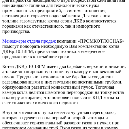
для выработки насыщенного пара посредством сжигания газа
или жидкого топлива для технологических нужд
промышленных предприятий, в системы отопления,
вентиляции и горячего водоснабжения. Для сжигания
топлива газомазутные котлы серии ДКВр комплектуются
горелками как отечественного, так и импортного
производства.
Менеджеры отдела продаж
компании «ПРОМКОТЛОСНАБ»
помогут подобрать необходимую Вам комплектацию котла
ДКВр-10-13ГМ, предоставят технико-коммерческое
предложение в кратчайшие сроки.
Котел ДКВр-10-13ГМ имеет два барабана: верхний и нижний,
а также экранированную топочную камеру и конвективный
пучок. Продольно расположенные барабаны соединены
развальцованными в них гнутыми конвективными трубами,
образующими развитый конвективный пучок. Топочная
камера котла делится шамотной перегородкой на топку котла
и камеру догорания, что позволяет повысить КПД котла за
счет снижения химического недожога.
Внутри котельного пучка имеется чугунная перегородка,
которая разделяет его на первый и второй газоходы и
обеспечивает горизонтальный разворот газов в пучках при
поперечном омывании труб. Вход газов из топки в камеру