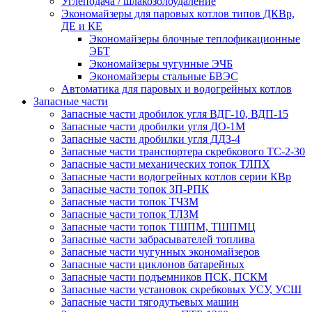
Углеподача / шлакозолоудаление
Экономайзеры для паровых котлов типов ДКВр,
ДЕ и КЕ
Экономайзеры блочные теплофикационные
ЭБТ
Экономайзеры чугунные ЭЧБ
Экономайзеры стальные БВЭС
Автоматика для паровых и водогрейных котлов
Запасные части
Запасные части дробилок угля ВДГ-10, ВДП-15
Запасные части дробилки угля ДО-1М
Запасные части дробилки угля ДДЗ-4
Запасные части транспортера скребкового ТС-2-30
Запасные части механических топок ТЛПХ
Запасные части водогрейных котлов серии КВр
Запасные части топок ЗП-РПК
Запасные части топок ТЧЗМ
Запасные части топок ТЛЗМ
Запасные части топок ТШПМ, ТШПМЦ
Запасные части забрасывателей топлива
Запасные части чугунных экономайзеров
Запасные части циклонов батарейных
Запасные части подъемников ПСК, ПСКМ
Запасные части установок скребковых УСУ, УСШ
Запасные части тягодутьевых машин