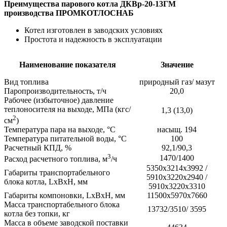
Преимущества парового котла ДКВр-20-13ГМ
производства ПРОМКОТЛОСНАБ
Котел изготовлен в заводских условиях
Простота и надежность в эксплуатации
Наименование показателя
Значение
Вид топлива
природный газ/ мазут
Паропроизводительность, т/ч
20,0
Рабочее (избыточное) давление
теплоносителя на выходе, МПа (кгс/
1,3 (13,0)
2
см
)
Температура пара на выходе, °С
насыщ. 194
Температура питательной воды, °С
100
Расчетный КПД, %
92,1/90,3
3
1470/1400
Расход расчетного топлива, м
/ч
5350x3214x3992 /
Габариты транспортабельного
5910x3220x2940 /
блока котла, LхВхH, мм
5910x3220x3310
Габариты компоновки, LхВхH, мм
11500х5970х7660
Масса транспортабельного блока
13732/3510/ 3595
котла без топки, кг
Масса в объеме заводской поставки