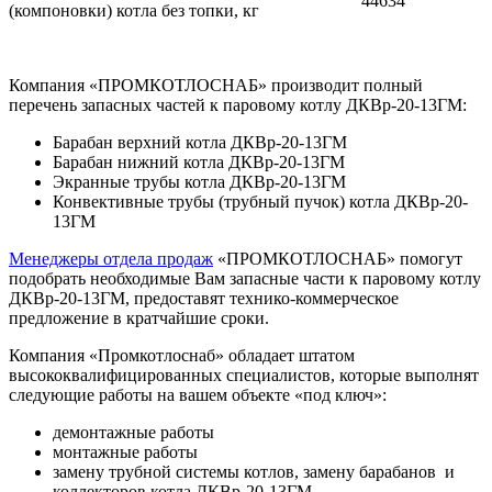
44634
(компоновки) котла без топки, кг
Компания «ПРОМКОТЛОСНАБ» производит полный
перечень запасных частей к паровому котлу ДКВр-20-13ГМ:
Барабан верхний котла ДКВр-20-13ГМ
Барабан нижний котла ДКВр-20-13ГМ
Экранные трубы котла ДКВр-20-13ГМ
Конвективные трубы (трубный пучок) котла ДКВр-20-
13ГМ
Менеджеры отдела продаж
«ПРОМКОТЛОСНАБ» помогут
подобрать необходимые Вам запасные части к паровому котлу
ДКВр-20-13ГМ, предоставят технико-коммерческое
предложение в кратчайшие сроки.
Компания «Промкотлоснаб» обладает штатом
высококвалифицированных специалистов, которые выполнят
следующие работы на вашем объекте «под ключ»:
демонтажные работы
монтажные работы
замену трубной системы котлов, замену барабанов и
коллекторов котла ДКВр-20-13ГМ