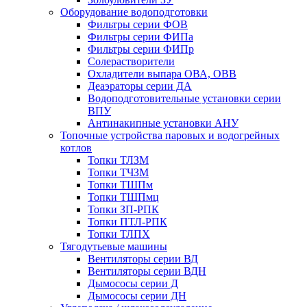
Оборудование водоподготовки
Фильтры серии ФОВ
Фильтры серии ФИПа
Фильтры серии ФИПр
Солерастворители
Охладители выпара ОВА, ОВВ
Деаэраторы серии ДА
Водоподготовительные установки серии
ВПУ
Антинакипные установки АНУ
Топочные устройства паровых и водогрейных
котлов
Топки ТЛЗМ
Топки ТЧЗМ
Топки ТШПм
Топки ТШПмц
Топки ЗП-РПК
Топки ПТЛ-РПК
Топки ТЛПХ
Тягодутьевые машины
Вентиляторы серии ВД
Вентиляторы серии ВДН
Дымососы серии Д
Дымососы серии ДН