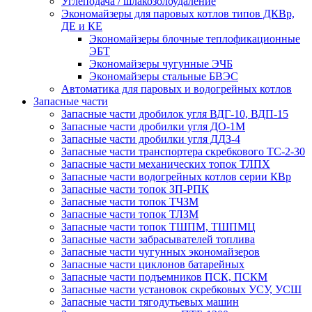
Углеподача / шлакозолоудаление
Экономайзеры для паровых котлов типов ДКВр,
ДЕ и КЕ
Экономайзеры блочные теплофикационные
ЭБТ
Экономайзеры чугунные ЭЧБ
Экономайзеры стальные БВЭС
Автоматика для паровых и водогрейных котлов
Запасные части
Запасные части дробилок угля ВДГ-10, ВДП-15
Запасные части дробилки угля ДО-1М
Запасные части дробилки угля ДДЗ-4
Запасные части транспортера скребкового ТС-2-30
Запасные части механических топок ТЛПХ
Запасные части водогрейных котлов серии КВр
Запасные части топок ЗП-РПК
Запасные части топок ТЧЗМ
Запасные части топок ТЛЗМ
Запасные части топок ТШПМ, ТШПМЦ
Запасные части забрасывателей топлива
Запасные части чугунных экономайзеров
Запасные части циклонов батарейных
Запасные части подъемников ПСК, ПСКМ
Запасные части установок скребковых УСУ, УСШ
Запасные части тягодутьевых машин