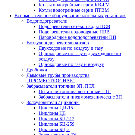
Котлы водогрейные серии КВ-ГМ
Котлы водогрейные серии ПТВМ
Вспомогательное оборудование котельных установок
Водоподогреватели
Подогреватели сетевой воды ПСВ
Подогреватели водоводяные ПВВ
Пароводяные водоподогреватели ПП
Воздухоподогреватели котлов
Двухходовые по воздуху и газу
Одноходовые по газу и двухходовые по
воздуху
Одноходовые по газу и воздуху
Дробилки
Дымовые трубы производства
"ПРОМКОТЛОСНАБ"
Забрасыватели топлива ЗП, ПТЛ
Питатели топлива ленточные ПТЛ
Забрасыватели пневмомеханические ЗП
Золоуловители / циклоны
Циклоны ЦН-15
Циклоны ЦБ
Циклоны БЦ-512
Циклоны БЦ-259
Циклоны БЦ-2
Золоуловители ЗУ