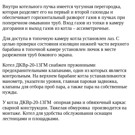
Внутри котельного пучка имеется чугунная перегородка,
которая разделяет его на первый и второй газоходы и
обеспечивает горизонтальный разворот газов в пучках при
поперечном омывании труб. Вход газов из топки в камеру
догорания и выход газов из котла – ассиметричные.
Для доступа в топочную камеру котла установлен лаз. С
целью проверки состояния изоляции нижней части верхнего
барабана в топочной камере установлен лючок в месте
разрежения труб бокового экрана.
Котел ДКВр-20-13ГМ снабжен пружинными
предохранительными клапанами, один из которых является
контрольным. На верхнем барабане котла устанавливаются
манометр, указатели уровня, главная паровая задвижка,
клапаны для отбора проб пара, а также пара на собственные
нужды.
У котла ДКВр-20-13ГМ опорная рама и обвязочный каркас
сварной конструкции. Тяжелая обмуровка производится на
монтаже. Котел для удобства обслуживания оснащен
лестницами и площадками.