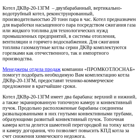
Котел ДКВр-20-13ГМ – двухбарабанный, вертикально-
водотрубный котел, реконструированный,
производительностью 20 тонн пара в час. Котел предназначен
для выработки насыщенного пара посредством сжигания газа
или жидкого топлива для технологических нужд
промышленных предприятий, в системы отопления,
вентиляции и горячего водоснабжения. Для сжигания
топлива газомазутные котлы серии ДКВр комплектуются
горелками как отечественного, так и импортного
производства.
Менеджеры отдела продаж
компании «ПРОМКОТЛОСНАБ»
помогут подобрать необходимую Вам комплектацию котла
ДКВр-20-13ГМ, предоставят технико-коммерческое
предложение в кратчайшие сроки.
Котел ДКВр-20-13ГМ имеет два барабана: верхний и нижний,
а также экранированную топочную камеру и конвективный
пучок. Продольно расположенные барабаны соединены
развальцованными в них гнутыми конвективными трубами,
образующими развитый конвективный пучок. Топочная
камера котла делится шамотной перегородкой на топку котла
и камеру догорания, что позволяет повысить КПД котла за
счет снижения химического недожога.