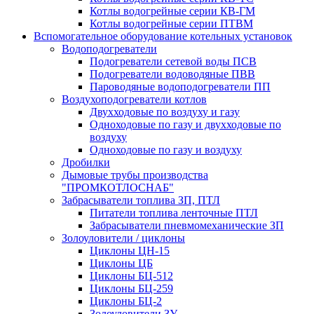
Котлы водогрейные серии КВ-ГМ
Котлы водогрейные серии ПТВМ
Вспомогательное оборудование котельных установок
Водоподогреватели
Подогреватели сетевой воды ПСВ
Подогреватели водоводяные ПВВ
Пароводяные водоподогреватели ПП
Воздухоподогреватели котлов
Двухходовые по воздуху и газу
Одноходовые по газу и двухходовые по
воздуху
Одноходовые по газу и воздуху
Дробилки
Дымовые трубы производства
"ПРОМКОТЛОСНАБ"
Забрасыватели топлива ЗП, ПТЛ
Питатели топлива ленточные ПТЛ
Забрасыватели пневмомеханические ЗП
Золоуловители / циклоны
Циклоны ЦН-15
Циклоны ЦБ
Циклоны БЦ-512
Циклоны БЦ-259
Циклоны БЦ-2
Золоуловители ЗУ