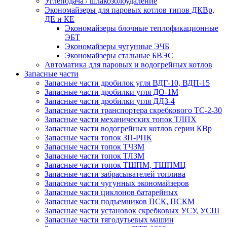
Углеподача / шлакозолоудаление
Экономайзеры для паровых котлов типов ДКВр,
ДЕ и КЕ
Экономайзеры блочные теплофикационные
ЭБТ
Экономайзеры чугунные ЭЧБ
Экономайзеры стальные БВЭС
Автоматика для паровых и водогрейных котлов
Запасные части
Запасные части дробилок угля ВДГ-10, ВДП-15
Запасные части дробилки угля ДО-1М
Запасные части дробилки угля ДДЗ-4
Запасные части транспортера скребкового ТС-2-30
Запасные части механических топок ТЛПХ
Запасные части водогрейных котлов серии КВр
Запасные части топок ЗП-РПК
Запасные части топок ТЧЗМ
Запасные части топок ТЛЗМ
Запасные части топок ТШПМ, ТШПМЦ
Запасные части забрасывателей топлива
Запасные части чугунных экономайзеров
Запасные части циклонов батарейных
Запасные части подъемников ПСК, ПСКМ
Запасные части установок скребковых УСУ, УСШ
Запасные части тягодутьевых машин