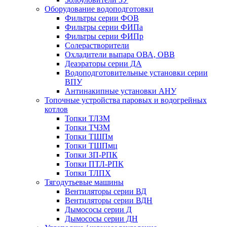
Оборудование водоподготовки
Фильтры серии ФОВ
Фильтры серии ФИПа
Фильтры серии ФИПр
Солерастворители
Охладители выпара ОВА, ОВВ
Деаэраторы серии ДА
Водоподготовительные установки серии
ВПУ
Антинакипные установки АНУ
Топочные устройства паровых и водогрейных
котлов
Топки ТЛЗМ
Топки ТЧЗМ
Топки ТШПм
Топки ТШПмц
Топки ЗП-РПК
Топки ПТЛ-РПК
Топки ТЛПХ
Тягодутьевые машины
Вентиляторы серии ВД
Вентиляторы серии ВДН
Дымососы серии Д
Дымососы серии ДН