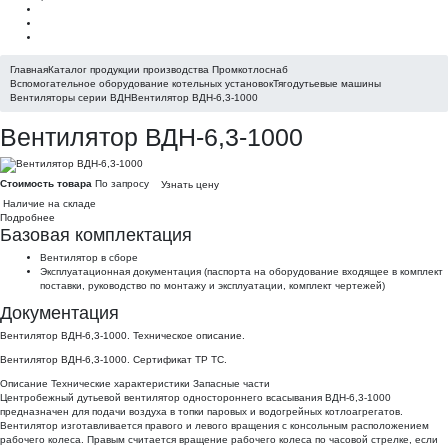
Главная
Каталог продукции производства Промкотлоснаб
Вспомогательное оборудование котельных установок
Тягодутьевые машины
Вентиляторы серии ВДН
Вентилятор ВДН-6,3-1000
Вентилятор ВДН-6,3-1000
Стоимость товара
По запросу
Узнать цену
Наличие на складе
Подробнее
Базовая комплектация
Вентилятор в сборе
Эксплуатационная документация (паспорта на оборудование входящее в комплект
поставки, руководство по монтажу и эксплуатации, комплект чертежей)
Документация
Вентилятор ВДН-6,3-1000. Техническое описание.
Вентилятор ВДН-6,3-1000. Сертификат ТР ТС.
Описание
Технические характеристики
Запасные части
Центробежный дутьевой вентилятор одностороннего всасывания ВДН-6,3-1000
предназначен для подачи воздуха в топки паровых и водогрейных котлоагрегатов.
Вентилятор изготавливается правого и левого вращения с консольным расположением
рабочего колеса. Правым считается вращение рабочего колеса по часовой стрелке, если