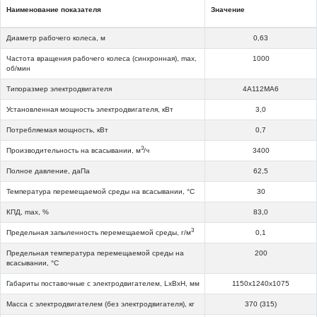
Наименование показателя
Значение
Диаметр рабочего колеса, м
0,63
Частота вращения рабочего колеса (синхронная), max,
1000
об/мин
Типоразмер электродвигателя
4А112МА6
Установленная мощность электродвигателя, кВт
3,0
Потребляемая мощность, кВт
0,7
3
Производительность на всасывании, м
/ч
3400
Полное давление, даПа
62,5
Температура перемещаемой среды на всасывании, °С
30
КПД, max, %
83,0
3
Предельная запыленность перемещаемой среды, г/м
0,1
Предельная температура перемещаемой среды на
200
всасывании, °С
Габариты поставочные с электродвигателем, LхВхH, мм
1150х1240х1075
Масса с электродвигателем (без электродвигателя), кг
370 (315)