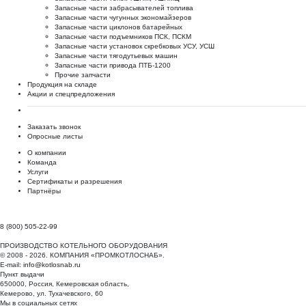
Запасные части забрасывателей топлива
Запасные части чугунных экономайзеров
Запасные части циклонов батарейных
Запасные части подъемников ПСК, ПСКМ
Запасные части установок скребковых УСУ, УСШ
Запасные части тягодутьевых машин
Запасные части привода ПТБ-1200
Прочие запчасти
Продукция на складе
Акции и спецпредложения
Заказать звонок
Опросные листы
О компании
Команда
Услуги
Сертификаты и разрешения
Партнёры
8 (800) 505-22-99
ПРОИЗВОДСТВО КОТЕЛЬНОГО ОБОРУДОВАНИЯ
© 2008 - 2026. КОМПАНИЯ «ПРОМКОТЛОСНАБ».
E-mail:
info@kotlosnab.ru
Пункт выдачи
650000
,
Россия
,
Кемеровская область
,
Кемерово
,
ул. Тухачевского, 60
Мы в социальных сетях