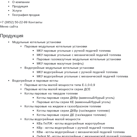
О компании
Продукция
Услуги
География продаж
+7 (3852) 50-22-99
Контакты
Меню сайта
Продукция
Модульные котельные установки
Паровые модульные котельные установки
МКУ паровые угольные с ручной подачей топлива
МКУ паровые угольные с механической подачей топлива
Паровые газомазутные модульные котельные установки
МКУ паровые мазутные (нефть)
Водогрейные модульные котельные установки
МКУ водогрейные угольные с ручной подачей топлива
МКУ водогрейные угольные с механической подачей топлива
Водогрейные и паровые котлы
Паровые котлы малой мощности типа Е-1,0-0,9
Паровые котлы малой мощности серии ДСЕ
Котлы паровые на твердом топливе
Котлы паровые серии ДКВр (каменный/бурый уголь)
Паровые котлы серии КЕ (каменный/бурый уголь)
Котлы паровые на жидком и газообразном топливе
Котлы паровые серии ДКВр (газ/жидкое топливо)
Котлы паровые серии ДЕ (газ/жидкое топливо)
Котлы водогрейные малой мощности
КВа Гн/ЛЖ - котлы водогрейные жаротрубные
КВр - котлы водогрейные с ручной подачей топлива
КВм - котлы водогрейные с механической подачей топлива
Gefest M - котлы водогрейные с механической подачей топлива