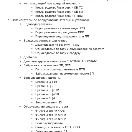
Котлы водогрейные средней мощности
Котлы водогрейные серии КВ-ТС
Котлы водогрейные серии КВ-ГМ
Котлы водогрейные серии ПТВМ
Вспомогательное оборудование котельных установок
Водоподогреватели
Подогреватели сетевой воды ПСВ
Подогреватели водоводяные ПВВ
Пароводяные водоподогреватели ПП
Воздухоподогреватели котлов
Двухходовые по воздуху и газу
Одноходовые по газу и двухходовые по воздуху
Одноходовые по газу и воздуху
Дробилки
Дымовые трубы производства "ПРОМКОТЛОСНАБ"
Забрасыватели топлива ЗП, ПТЛ
Питатели топлива ленточные ПТЛ
Забрасыватели пневмомеханические ЗП
Золоуловители / циклоны
Циклоны ЦН-15
Циклоны ЦБ
Циклоны БЦ-512
Циклоны БЦ-259
Циклоны БЦ-2
Золоуловители ЗУ
Оборудование водоподготовки
Фильтры серии ФОВ
Фильтры серии ФИПа
Фильтры серии ФИПр
Солерастворители
Охладители выпара ОВА, ОВВ
Деаэраторы серии ДА