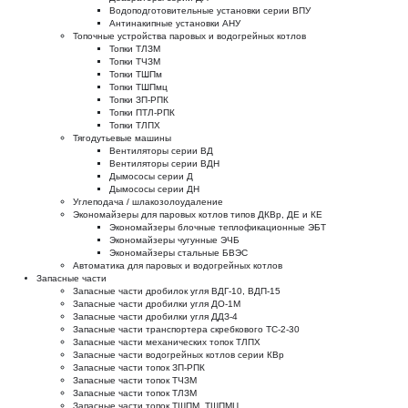
Водоподготовительные установки серии ВПУ
Антинакипные установки АНУ
Топочные устройства паровых и водогрейных котлов
Топки ТЛЗМ
Топки ТЧЗМ
Топки ТШПм
Топки ТШПмц
Топки ЗП-РПК
Топки ПТЛ-РПК
Топки ТЛПХ
Тягодутьевые машины
Вентиляторы серии ВД
Вентиляторы серии ВДН
Дымососы серии Д
Дымососы серии ДН
Углеподача / шлакозолоудаление
Экономайзеры для паровых котлов типов ДКВр, ДЕ и КЕ
Экономайзеры блочные теплофикационные ЭБТ
Экономайзеры чугунные ЭЧБ
Экономайзеры стальные БВЭС
Автоматика для паровых и водогрейных котлов
Запасные части
Запасные части дробилок угля ВДГ-10, ВДП-15
Запасные части дробилки угля ДО-1М
Запасные части дробилки угля ДДЗ-4
Запасные части транспортера скребкового ТС-2-30
Запасные части механических топок ТЛПХ
Запасные части водогрейных котлов серии КВр
Запасные части топок ЗП-РПК
Запасные части топок ТЧЗМ
Запасные части топок ТЛЗМ
Запасные части топок ТШПМ, ТШПМЦ