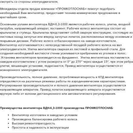
смотреть со стороны электродвигателя.
Менеджеры отдела продаж
компании «ПРОМКОТЛОСНАБ» помогут подобрать
необходимый Вам вентилятор, предоставят технико-коммерческое предложение в
кратчайшие сроки.
Основными узлами вентилятора ВДН-6,3-1000 являются рабочее колесо, улитка, входной
патрубок, направляющий аппарат, постамент. Рабочее колесо вентилятора состоит из
крыльчатки и ступицы. Крыльчатка представляет собой сварную конструкцию, состоящую из
листовых назад загнутых или вперед загнутых лопаток, расположенных между основным и
покрывным дисками. Рабочее колесо отбалансировано на заводе-изготовителе.
Вентилятор изготавливается с непосредственной посадкой рабочего колеса на вал
электродвигателя. Улитка вентилятора сварная из листовой и профильной стали. Для
создания необходимой жесткости стенки усиливаются оребрением из уголков и полос.
Установка вентиляторов производится на фундамент. Улитка вентилятора поставляется
заводом-изготовителем с углом разворота от 0° до 270° через каждые 15°, при этом ребра
улитки, мешающие установке, подрезаются. Привод вентилятора осуществляется от
асинхронного электродвигателя.
Производительность, полное давление, потребляемая мощность и КПД вентилятора
определяются на различных режимах работы по аэродинамическим характеристикам.
Регулирование производительности и полного давления вентилятора осуществляется
направляющим аппаратом. Привод лопаток направляющего аппарата осуществляется
вручную либо от колонки дистанционного или автоматического регулирования.
Преимущества вентилятора ВДН-6,3-1000 производства ПРОМКОТЛОСНАБ
Вентилятор изготовлен в заводских условиях
Произведена балансировка рабочего колеса
Высокая ремонтопригодность
Простота и надежность в эксплуатации