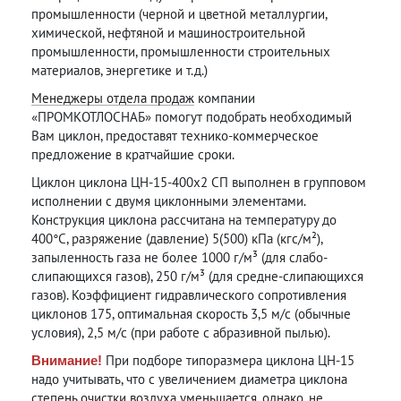
промышленности (черной и цветной металлургии,
химической, нефтяной и машиностроительной
промышленности, промышленности строительных
материалов, энергетике и т.д.)
Менеджеры отдела продаж
компании
«ПРОМКОТЛОСНАБ» помогут подобрать необходимый
Вам циклон, предоставят технико-коммерческое
предложение в кратчайшие сроки.
Циклон циклона ЦН-15-400х2 СП выполнен в групповом
исполнении с двумя циклонными элементами.
Конструкция циклона рассчитана на температуру до
400°С, разряжение (давление) 5(500) кПа (кгс/м²),
запыленность газа не более 1000 г/м³ (для слабо-
слипающихся газов), 250 г/м³ (для средне-слипающихся
газов). Коэффициент гидравлического сопротивления
циклонов 175, оптимальная скорость 3,5 м/с (обычные
условия), 2,5 м/с (при работе с абразивной пылью).
При подборе типоразмера циклона ЦН-15
Внимание!
надо учитывать, что с увеличением диаметра циклона
степень очистки воздуха уменьшается, однако, не