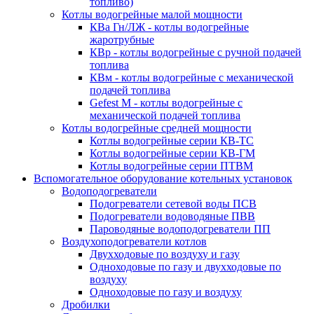
топливо)
Котлы водогрейные малой мощности
КВа Гн/ЛЖ - котлы водогрейные
жаротрубные
КВр - котлы водогрейные с ручной подачей
топлива
КВм - котлы водогрейные с механической
подачей топлива
Gefest M - котлы водогрейные с
механической подачей топлива
Котлы водогрейные средней мощности
Котлы водогрейные серии КВ-ТС
Котлы водогрейные серии КВ-ГМ
Котлы водогрейные серии ПТВМ
Вспомогательное оборудование котельных установок
Водоподогреватели
Подогреватели сетевой воды ПСВ
Подогреватели водоводяные ПВВ
Пароводяные водоподогреватели ПП
Воздухоподогреватели котлов
Двухходовые по воздуху и газу
Одноходовые по газу и двухходовые по
воздуху
Одноходовые по газу и воздуху
Дробилки