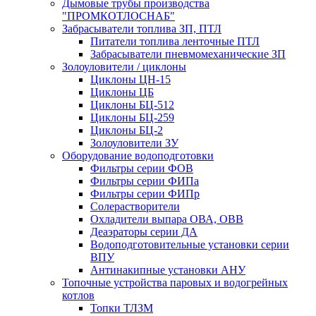
Дымовые трубы производства
"ПРОМКОТЛОСНАБ"
Забрасыватели топлива ЗП, ПТЛ
Питатели топлива ленточные ПТЛ
Забрасыватели пневмомеханические ЗП
Золоуловители / циклоны
Циклоны ЦН-15
Циклоны ЦБ
Циклоны БЦ-512
Циклоны БЦ-259
Циклоны БЦ-2
Золоуловители ЗУ
Оборудование водоподготовки
Фильтры серии ФОВ
Фильтры серии ФИПа
Фильтры серии ФИПр
Солерастворители
Охладители выпара ОВА, ОВВ
Деаэраторы серии ДА
Водоподготовительные установки серии
ВПУ
Антинакипные установки АНУ
Топочные устройства паровых и водогрейных
котлов
Топки ТЛЗМ