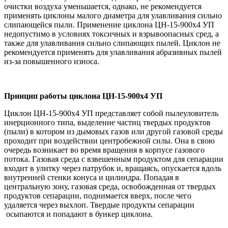
очистки воздуха уменьшается, однако, не рекомендуется
применять циклоны малого диаметра для улавливания сильно
слипающейся пыли. Применение циклона ЦН-15-900х4 УП
недопустимо в условиях токсичных и взрывоопасных сред, а
также для улавливания сильно слипающих пылей. Циклон не
рекомендуется применять для улавливания абразивных пылей
из-за повышенного износа.
Принцип работы циклона ЦН-15-900х4 УП
Циклон ЦН-15-900х4 УП представляет собой пылеуловитель
инерционного типа, выделение частиц твердых продуктов
(пыли) в котором из дымовых газов или другой газовой среды
проходит при воздействии центробежной силы. Она в свою
очередь возникает во время вращения в корпусе газового
потока. Газовая среда с взвешенным продуктом для сепарации
входит в улитку через патрубок и, вращаясь, опускается вдоль
внутренней стенки конуса и цилиндра. Попадая в
центральную зону, газовая среда, освобожденная от твердых
продуктов сепарации, поднимается вверх, после чего
удаляется через выхлоп. Твердые продукты сепарации
осыпаются и попадают в бункер циклона.