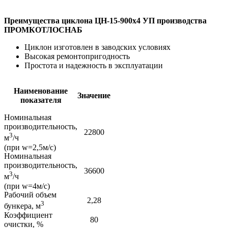
Преимущества циклона ЦН-15-900х4 УП производства
ПРОМКОТЛОСНАБ
Циклон изготовлен в заводских условиях
Высокая ремонтопригодность
Простота и надежность в эксплуатации
Наименование
Значение
показателя
Номинальная
производительность,
22800
3
м
/ч
(при w=2,5м/с)
Номинальная
производительность,
36600
3
м
/ч
(при w=4м/с)
Рабочий объем
2,28
3
бункера, м
Коэффициент
80
очистки, %