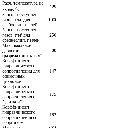
Расч. температура на
400
о
входе,
С
Запыл. поступлен.
газов, г/м³ для
1000
слабослип. пылей
Запыл. поступлен.
газов, г/м³ для
250
среднеслип. пылей
Максимальное
давление
500
(разрежение), кгс/м²
Коэффициент
гидравлического
сопротивления для
147
одиночных
циклонов
Коэффициент
гидравлического
175
сопротивления с
"улиткой"
Коэффициент
гидравлического
182
сопротивления со
сборником
Масса, кг
3510