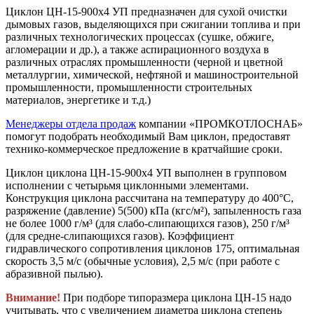
Циклон ЦН-15-900х4 УП предназначен для сухой очистки
дымовых газов, выделяющихся при сжигании топлива и при
различных технологических процессах (сушке, обжиге,
агломерации и др.), а также аспирационного воздуха в
различных отраслях промышленности (черной и цветной
металлургии, химической, нефтяной и машиностроительной
промышленности, промышленности строительных
материалов, энергетике и т.д.)
Менеджеры отдела продаж
компании «ПРОМКОТЛОСНАБ»
помогут подобрать необходимый Вам циклон, предоставят
технико-коммерческое предложение в кратчайшие сроки.
Циклон циклона ЦН-15-900х4 УП выполнен в групповом
исполнении с четырьмя циклонными элементами.
Конструкция циклона рассчитана на температуру до 400°С,
разряжение (давление) 5(500) кПа (кгс/м²), запыленность газа
не более 1000 г/м³ (для слабо-слипающихся газов), 250 г/м³
(для средне-слипающихся газов). Коэффициент
гидравлического сопротивления циклонов 175, оптимальная
скорость 3,5 м/с (обычные условия), 2,5 м/с (при работе с
абразивной пылью).
Внимание!
При подборе типоразмера циклона ЦН-15 надо
учитывать, что с увеличением диаметра циклона степень