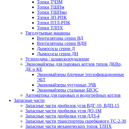
Топки ТЧЗМ
Топки ТШПм
Топки ТШПмц
Топки ЗП-РПК
Топки ПТЛ-РПК
Топки ТЛПХ
Тягодутьевые машины
Вентиляторы серии ВД
Вентиляторы серии ВДН
Дымососы серии Д
Дымососы серии ДН
Углеподача / шлакозолоудаление
Экономайзеры для паровых котлов типов ДКВр,
ДЕ и КЕ
Экономайзеры блочные теплофикационные
ЭБТ
Экономайзеры чугунные ЭЧБ
Экономайзеры стальные БВЭС
Автоматика для паровых и водогрейных котлов
Запасные части
Запасные части дробилок угля ВДГ-10, ВДП-15
Запасные части дробилки угля ДО-1М
Запасные части дробилки угля ДДЗ-4
Запасные части транспортера скребкового ТС-2-30
Запасные части механических топок ТЛПХ