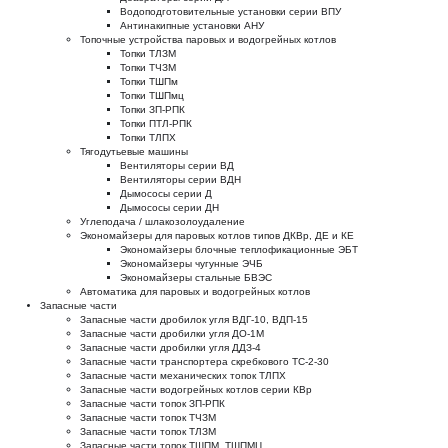
Водоподготовительные установки серии ВПУ
Антинакипные установки АНУ
Топочные устройства паровых и водогрейных котлов
Топки ТЛЗМ
Топки ТЧЗМ
Топки ТШПм
Топки ТШПмц
Топки ЗП-РПК
Топки ПТЛ-РПК
Топки ТЛПХ
Тягодутьевые машины
Вентиляторы серии ВД
Вентиляторы серии ВДН
Дымососы серии Д
Дымососы серии ДН
Углеподача / шлакозолоудаление
Экономайзеры для паровых котлов типов ДКВр, ДЕ и КЕ
Экономайзеры блочные теплофикационные ЭБТ
Экономайзеры чугунные ЭЧБ
Экономайзеры стальные БВЭС
Автоматика для паровых и водогрейных котлов
Запасные части
Запасные части дробилок угля ВДГ-10, ВДП-15
Запасные части дробилки угля ДО-1М
Запасные части дробилки угля ДДЗ-4
Запасные части транспортера скребкового ТС-2-30
Запасные части механических топок ТЛПХ
Запасные части водогрейных котлов серии КВр
Запасные части топок ЗП-РПК
Запасные части топок ТЧЗМ
Запасные части топок ТЛЗМ
Запасные части топок ТШПМ, ТШПМЦ