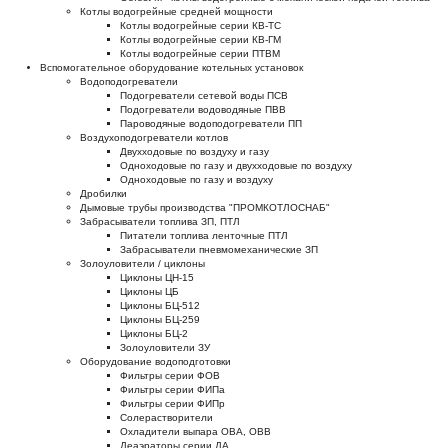
Котлы водогрейные средней мощности
Котлы водогрейные серии КВ-ТС
Котлы водогрейные серии КВ-ГМ
Котлы водогрейные серии ПТВМ
Вспомогательное оборудование котельных установок
Водоподогреватели
Подогреватели сетевой воды ПСВ
Подогреватели водоводяные ПВВ
Пароводяные водоподогреватели ПП
Воздухоподогреватели котлов
Двухходовые по воздуху и газу
Одноходовые по газу и двухходовые по воздуху
Одноходовые по газу и воздуху
Дробилки
Дымовые трубы производства "ПРОМКОТЛОСНАБ"
Забрасыватели топлива ЗП, ПТЛ
Питатели топлива ленточные ПТЛ
Забрасыватели пневмомеханические ЗП
Золоуловители / циклоны
Циклоны ЦН-15
Циклоны ЦБ
Циклоны БЦ-512
Циклоны БЦ-259
Циклоны БЦ-2
Золоуловители ЗУ
Оборудование водоподготовки
Фильтры серии ФОВ
Фильтры серии ФИПа
Фильтры серии ФИПр
Солерастворители
Охладители выпара ОВА, ОВВ
Деаэраторы серии ДА