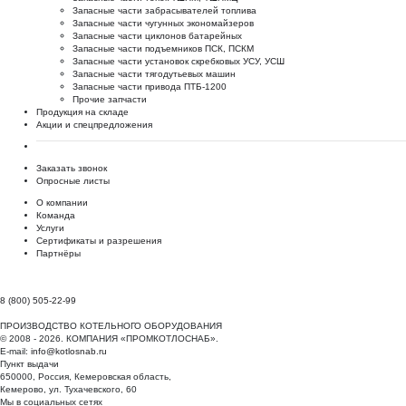
Запасные части забрасывателей топлива
Запасные части чугунных экономайзеров
Запасные части циклонов батарейных
Запасные части подъемников ПСК, ПСКМ
Запасные части установок скребковых УСУ, УСШ
Запасные части тягодутьевых машин
Запасные части привода ПТБ-1200
Прочие запчасти
Продукция на складе
Акции и спецпредложения
Заказать звонок
Опросные листы
О компании
Команда
Услуги
Сертификаты и разрешения
Партнёры
8 (800) 505-22-99
ПРОИЗВОДСТВО КОТЕЛЬНОГО ОБОРУДОВАНИЯ
© 2008 - 2026. КОМПАНИЯ «ПРОМКОТЛОСНАБ».
E-mail:
info@kotlosnab.ru
Пункт выдачи
650000
,
Россия
,
Кемеровская область
,
Кемерово
,
ул. Тухачевского, 60
Мы в социальных сетях