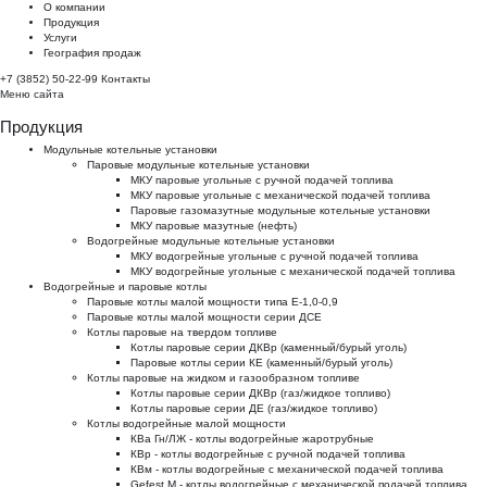
О компании
Продукция
Услуги
География продаж
+7 (3852) 50-22-99
Контакты
Меню сайта
Продукция
Модульные котельные установки
Паровые модульные котельные установки
МКУ паровые угольные с ручной подачей топлива
МКУ паровые угольные с механической подачей топлива
Паровые газомазутные модульные котельные установки
МКУ паровые мазутные (нефть)
Водогрейные модульные котельные установки
МКУ водогрейные угольные с ручной подачей топлива
МКУ водогрейные угольные с механической подачей топлива
Водогрейные и паровые котлы
Паровые котлы малой мощности типа Е-1,0-0,9
Паровые котлы малой мощности серии ДСЕ
Котлы паровые на твердом топливе
Котлы паровые серии ДКВр (каменный/бурый уголь)
Паровые котлы серии КЕ (каменный/бурый уголь)
Котлы паровые на жидком и газообразном топливе
Котлы паровые серии ДКВр (газ/жидкое топливо)
Котлы паровые серии ДЕ (газ/жидкое топливо)
Котлы водогрейные малой мощности
КВа Гн/ЛЖ - котлы водогрейные жаротрубные
КВр - котлы водогрейные с ручной подачей топлива
КВм - котлы водогрейные с механической подачей топлива
Gefest M - котлы водогрейные с механической подачей топлива