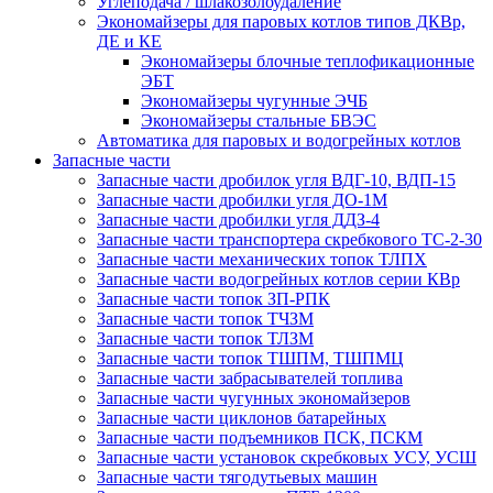
Углеподача / шлакозолоудаление
Экономайзеры для паровых котлов типов ДКВр,
ДЕ и КЕ
Экономайзеры блочные теплофикационные
ЭБТ
Экономайзеры чугунные ЭЧБ
Экономайзеры стальные БВЭС
Автоматика для паровых и водогрейных котлов
Запасные части
Запасные части дробилок угля ВДГ-10, ВДП-15
Запасные части дробилки угля ДО-1М
Запасные части дробилки угля ДДЗ-4
Запасные части транспортера скребкового ТС-2-30
Запасные части механических топок ТЛПХ
Запасные части водогрейных котлов серии КВр
Запасные части топок ЗП-РПК
Запасные части топок ТЧЗМ
Запасные части топок ТЛЗМ
Запасные части топок ТШПМ, ТШПМЦ
Запасные части забрасывателей топлива
Запасные части чугунных экономайзеров
Запасные части циклонов батарейных
Запасные части подъемников ПСК, ПСКМ
Запасные части установок скребковых УСУ, УСШ
Запасные части тягодутьевых машин