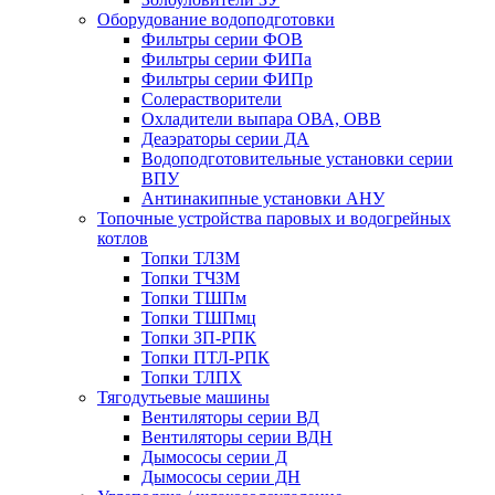
Оборудование водоподготовки
Фильтры серии ФОВ
Фильтры серии ФИПа
Фильтры серии ФИПр
Солерастворители
Охладители выпара ОВА, ОВВ
Деаэраторы серии ДА
Водоподготовительные установки серии
ВПУ
Антинакипные установки АНУ
Топочные устройства паровых и водогрейных
котлов
Топки ТЛЗМ
Топки ТЧЗМ
Топки ТШПм
Топки ТШПмц
Топки ЗП-РПК
Топки ПТЛ-РПК
Топки ТЛПХ
Тягодутьевые машины
Вентиляторы серии ВД
Вентиляторы серии ВДН
Дымососы серии Д
Дымососы серии ДН