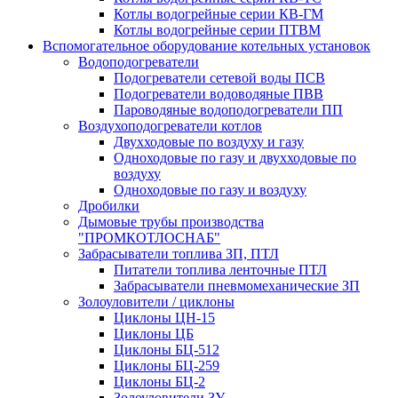
Котлы водогрейные серии КВ-ГМ
Котлы водогрейные серии ПТВМ
Вспомогательное оборудование котельных установок
Водоподогреватели
Подогреватели сетевой воды ПСВ
Подогреватели водоводяные ПВВ
Пароводяные водоподогреватели ПП
Воздухоподогреватели котлов
Двухходовые по воздуху и газу
Одноходовые по газу и двухходовые по
воздуху
Одноходовые по газу и воздуху
Дробилки
Дымовые трубы производства
"ПРОМКОТЛОСНАБ"
Забрасыватели топлива ЗП, ПТЛ
Питатели топлива ленточные ПТЛ
Забрасыватели пневмомеханические ЗП
Золоуловители / циклоны
Циклоны ЦН-15
Циклоны ЦБ
Циклоны БЦ-512
Циклоны БЦ-259
Циклоны БЦ-2
Золоуловители ЗУ