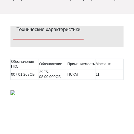
Технические характеристики
Обозначение
Обозначение
Применяемость
Масса, кг
ПКС
29Е5-
007.01.268СБ
ПСКМ
11
08.00.000СБ