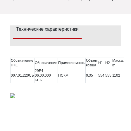
Технические характеристики
Обозначение
Объем
Масса,
Обозначение
Применяемость
Н1
Н2
ПКС
ковша
кг
29Е4-
007.01.220СБ
06.00.000
ПСКМ
0,35
554
555
1102
БСБ