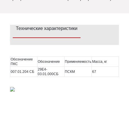
Технические характеристики
Обозначение
Обозначение
Применяемость
Масса, кг
ПКС
29Е4-
007.01.204 СБ
ПСКМ
67
03.01.000СБ