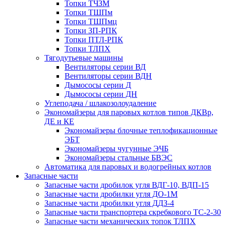
Топки ТЧЗМ
Топки ТШПм
Топки ТШПмц
Топки ЗП-РПК
Топки ПТЛ-РПК
Топки ТЛПХ
Тягодутьевые машины
Вентиляторы серии ВД
Вентиляторы серии ВДН
Дымососы серии Д
Дымососы серии ДН
Углеподача / шлакозолоудаление
Экономайзеры для паровых котлов типов ДКВр,
ДЕ и КЕ
Экономайзеры блочные теплофикационные
ЭБТ
Экономайзеры чугунные ЭЧБ
Экономайзеры стальные БВЭС
Автоматика для паровых и водогрейных котлов
Запасные части
Запасные части дробилок угля ВДГ-10, ВДП-15
Запасные части дробилки угля ДО-1М
Запасные части дробилки угля ДДЗ-4
Запасные части транспортера скребкового ТС-2-30
Запасные части механических топок ТЛПХ