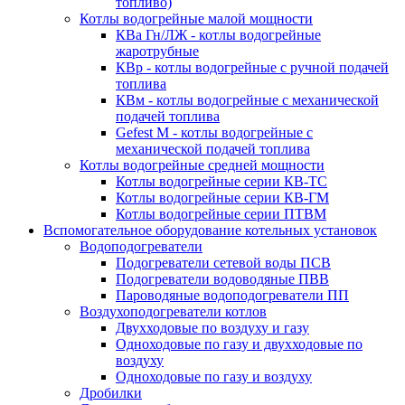
топливо)
Котлы водогрейные малой мощности
КВа Гн/ЛЖ - котлы водогрейные
жаротрубные
КВр - котлы водогрейные с ручной подачей
топлива
КВм - котлы водогрейные с механической
подачей топлива
Gefest M - котлы водогрейные с
механической подачей топлива
Котлы водогрейные средней мощности
Котлы водогрейные серии КВ-ТС
Котлы водогрейные серии КВ-ГМ
Котлы водогрейные серии ПТВМ
Вспомогательное оборудование котельных установок
Водоподогреватели
Подогреватели сетевой воды ПСВ
Подогреватели водоводяные ПВВ
Пароводяные водоподогреватели ПП
Воздухоподогреватели котлов
Двухходовые по воздуху и газу
Одноходовые по газу и двухходовые по
воздуху
Одноходовые по газу и воздуху
Дробилки