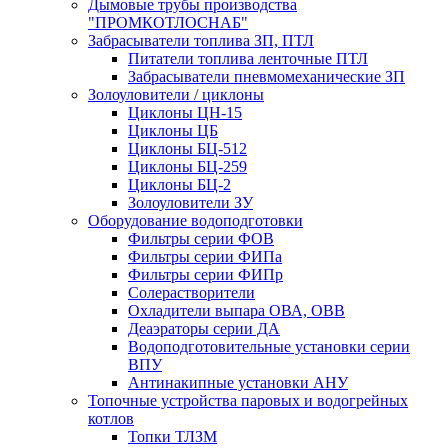
Дымовые трубы производства
"ПРОМКОТЛОСНАБ"
Забрасыватели топлива ЗП, ПТЛ
Питатели топлива ленточные ПТЛ
Забрасыватели пневмомеханические ЗП
Золоуловители / циклоны
Циклоны ЦН-15
Циклоны ЦБ
Циклоны БЦ-512
Циклоны БЦ-259
Циклоны БЦ-2
Золоуловители ЗУ
Оборудование водоподготовки
Фильтры серии ФОВ
Фильтры серии ФИПа
Фильтры серии ФИПр
Солерастворители
Охладители выпара ОВА, ОВВ
Деаэраторы серии ДА
Водоподготовительные установки серии
ВПУ
Антинакипные установки АНУ
Топочные устройства паровых и водогрейных
котлов
Топки ТЛЗМ