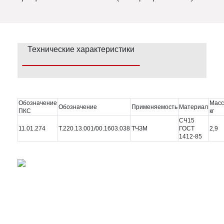
Технические характеристики
Обозначение
Масс
Обозначение
Применяемость
Материал
ПКС
кг
СЧ15
11.01.274
Т.220.13.001/00.1603.038
ТЧЗМ
ГОСТ
2,9
1412-85