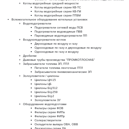
Котлы водогрейные средней мощности
Котлы водогрейные серии КВ-ТС
Котлы водогрейные серии КВ-ГМ
Котлы водогрейные серии ПТВМ
Вспомогательное оборудование котельных установок
Водоподогреватели
Подогреватели сетевой воды ПСВ
Подогреватели водоводяные ПВВ
Пароводяные водоподогреватели ПП
Воздухоподогреватели котлов
Двухходовые по воздуху и газу
Одноходовые по газу и двухходовые по воздуху
Одноходовые по газу и воздуху
Дробилки
Дымовые трубы производства "ПРОМКОТЛОСНАБ"
Забрасыватели топлива ЗП, ПТЛ
Питатели топлива ленточные ПТЛ
Забрасыватели пневмомеханические ЗП
Золоуловители / циклоны
Циклоны ЦН-15
Циклоны ЦБ
Циклоны БЦ-512
Циклоны БЦ-259
Циклоны БЦ-2
Золоуловители ЗУ
Оборудование водоподготовки
Фильтры серии ФОВ
Фильтры серии ФИПа
Фильтры серии ФИПр
Солерастворители
Охладители выпара ОВА, ОВВ
Деаэраторы серии ДА