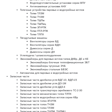
Водоподготовительные установки серии ВПУ
Антинакипные установки АНУ
Топочные устройства паровых и водогрейных котлов
Топки ТЛЗМ
Топки ТЧЗМ
Топки ТШПм
Топки ТШПмц
Топки ЗП-РПК
Топки ПТЛ-РПК
Топки ТЛПХ
Тягодутьевые машины
Вентиляторы серии ВД
Вентиляторы серии ВДН
Дымососы серии Д
Дымососы серии ДН
Углеподача / шлакозолоудаление
Экономайзеры для паровых котлов типов ДКВр, ДЕ и КЕ
Экономайзеры блочные теплофикационные ЭБТ
Экономайзеры чугунные ЭЧБ
Экономайзеры стальные БВЭС
Автоматика для паровых и водогрейных котлов
Запасные части
Запасные части дробилок угля ВДГ-10, ВДП-15
Запасные части дробилки угля ДО-1М
Запасные части дробилки угля ДДЗ-4
Запасные части транспортера скребкового ТС-2-30
Запасные части механических топок ТЛПХ
Запасные части водогрейных котлов серии КВр
Запасные части топок ЗП-РПК
Запасные части топок ТЧЗМ
Запасные части топок ТЛЗМ
Запасные части топок ТШПМ, ТШПМЦ