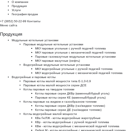
О компании
Продукция
Услуги
География продаж
+7 (3852) 50-22-99
Контакты
Меню сайта
Продукция
Модульные котельные установки
Паровые модульные котельные установки
МКУ паровые угольные с ручной подачей топлива
МКУ паровые угольные с механической подачей топлива
Паровые газомазутные модульные котельные установки
МКУ паровые мазутные (нефть)
Водогрейные модульные котельные установки
МКУ водогрейные угольные с ручной подачей топлива
МКУ водогрейные угольные с механической подачей топлива
Водогрейные и паровые котлы
Паровые котлы малой мощности типа Е-1,0-0,9
Паровые котлы малой мощности серии ДСЕ
Котлы паровые на твердом топливе
Котлы паровые серии ДКВр (каменный/бурый уголь)
Паровые котлы серии КЕ (каменный/бурый уголь)
Котлы паровые на жидком и газообразном топливе
Котлы паровые серии ДКВр (газ/жидкое топливо)
Котлы паровые серии ДЕ (газ/жидкое топливо)
Котлы водогрейные малой мощности
КВа Гн/ЛЖ - котлы водогрейные жаротрубные
КВр - котлы водогрейные с ручной подачей топлива
КВм - котлы водогрейные с механической подачей топлива
Gefest M - котлы водогрейные с механической подачей топлива