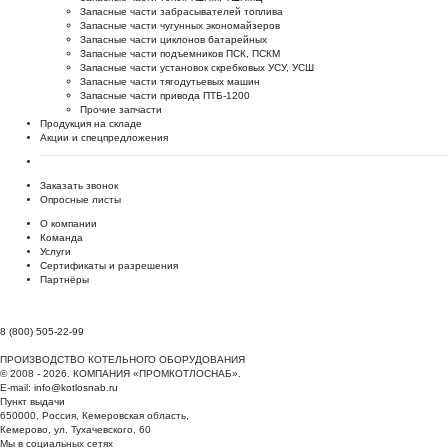
Запасные части забрасывателей топлива
Запасные части чугунных экономайзеров
Запасные части циклонов батарейных
Запасные части подъемников ПСК, ПСКМ
Запасные части установок скребковых УСУ, УСШ
Запасные части тягодутьевых машин
Запасные части привода ПТБ-1200
Прочие запчасти
Продукция на складе
Акции и спецпредложения
Заказать звонок
Опросные листы
О компании
Команда
Услуги
Сертификаты и разрешения
Партнёры
8 (800) 505-22-99
ПРОИЗВОДСТВО КОТЕЛЬНОГО ОБОРУДОВАНИЯ
© 2008 - 2026. КОМПАНИЯ «ПРОМКОТЛОСНАБ».
E-mail:
info@kotlosnab.ru
Пункт выдачи
650000
,
Россия
,
Кемеровская область
,
Кемерово
,
ул. Тухачевского, 60
Мы в социальных сетях