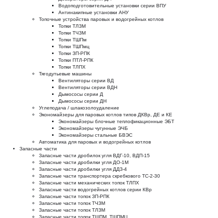
Водоподготовительные установки серии ВПУ
Антинакипные установки АНУ
Топочные устройства паровых и водогрейных котлов
Топки ТЛЗМ
Топки ТЧЗМ
Топки ТШПм
Топки ТШПмц
Топки ЗП-РПК
Топки ПТЛ-РПК
Топки ТЛПХ
Тягодутьевые машины
Вентиляторы серии ВД
Вентиляторы серии ВДН
Дымососы серии Д
Дымососы серии ДН
Углеподача / шлакозолоудаление
Экономайзеры для паровых котлов типов ДКВр, ДЕ и КЕ
Экономайзеры блочные теплофикационные ЭБТ
Экономайзеры чугунные ЭЧБ
Экономайзеры стальные БВЭС
Автоматика для паровых и водогрейных котлов
Запасные части
Запасные части дробилок угля ВДГ-10, ВДП-15
Запасные части дробилки угля ДО-1М
Запасные части дробилки угля ДДЗ-4
Запасные части транспортера скребкового ТС-2-30
Запасные части механических топок ТЛПХ
Запасные части водогрейных котлов серии КВр
Запасные части топок ЗП-РПК
Запасные части топок ТЧЗМ
Запасные части топок ТЛЗМ
Запасные части топок ТШПМ, ТШПМЦ