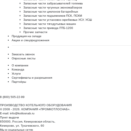
Запасные части забрасывателей топлива
Запасные части чугунных экономайзеров
Запасные части циклонов батарейных
Запасные части подъемников ПСК, ПСКМ
Запасные части установок скребковых УСУ, УСШ
Запасные части тягодутьевых машин
Запасные части привода ПТБ-1200
Прочие запчасти
Продукция на складе
Акции и спецпредложения
Заказать звонок
Опросные листы
О компании
Команда
Услуги
Сертификаты и разрешения
Партнёры
8 (800) 505-22-99
ПРОИЗВОДСТВО КОТЕЛЬНОГО ОБОРУДОВАНИЯ
© 2008 - 2026. КОМПАНИЯ «ПРОМКОТЛОСНАБ».
E-mail:
info@kotlosnab.ru
Пункт выдачи
650000
,
Россия
,
Кемеровская область
,
Кемерово
,
ул. Тухачевского, 60
Мы в социальных сетях