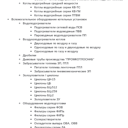
Котлы водогрейные средней мощности
Котлы водогрейные серии КВ-ТС
Котлы водогрейные серии КВ-ГМ
Котлы водогрейные серии ПТВМ
Вспомогательное оборудование котельных установок
Водоподогреватели
Подогреватели сетевой воды ПСВ
Подогреватели водоводяные ПВВ
Пароводяные водоподогреватели ПП
Воздухоподогреватели котлов
Двухходовые по воздуху и газу
Одноходовые по газу и двухходовые по воздуху
Одноходовые по газу и воздуху
Дробилки
Дымовые трубы производства "ПРОМКОТЛОСНАБ"
Забрасыватели топлива ЗП, ПТЛ
Питатели топлива ленточные ПТЛ
Забрасыватели пневмомеханические ЗП
Золоуловители / циклоны
Циклоны ЦН-15
Циклоны ЦБ
Циклоны БЦ-512
Циклоны БЦ-259
Циклоны БЦ-2
Золоуловители ЗУ
Оборудование водоподготовки
Фильтры серии ФОВ
Фильтры серии ФИПа
Фильтры серии ФИПр
Солерастворители
Охладители выпара ОВА, ОВВ
Деаэраторы серии ДА