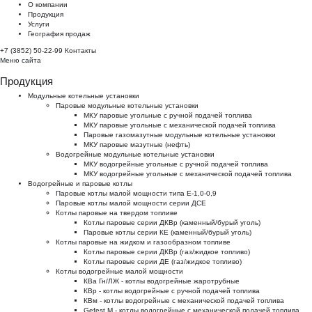
О компании
Продукция
Услуги
География продаж
+7 (3852) 50-22-99
Контакты
Меню сайта
Продукция
Модульные котельные установки
Паровые модульные котельные установки
МКУ паровые угольные с ручной подачей топлива
МКУ паровые угольные с механической подачей топлива
Паровые газомазутные модульные котельные установки
МКУ паровые мазутные (нефть)
Водогрейные модульные котельные установки
МКУ водогрейные угольные с ручной подачей топлива
МКУ водогрейные угольные с механической подачей топлива
Водогрейные и паровые котлы
Паровые котлы малой мощности типа Е-1,0-0,9
Паровые котлы малой мощности серии ДСЕ
Котлы паровые на твердом топливе
Котлы паровые серии ДКВр (каменный/бурый уголь)
Паровые котлы серии КЕ (каменный/бурый уголь)
Котлы паровые на жидком и газообразном топливе
Котлы паровые серии ДКВр (газ/жидкое топливо)
Котлы паровые серии ДЕ (газ/жидкое топливо)
Котлы водогрейные малой мощности
КВа Гн/ЛЖ - котлы водогрейные жаротрубные
КВр - котлы водогрейные с ручной подачей топлива
КВм - котлы водогрейные с механической подачей топлива
Gefest M - котлы водогрейные с механической подачей топлива