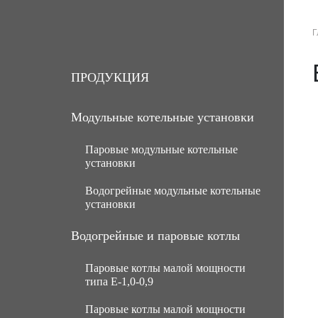
Г
О КОМПАНИИ
ПРОДУКЦИЯ
ПРОДУКЦИЯ
Модульные котельные установки
Паровые модульные котельные
установки
Водогрейные модульные котельные
МКУ паровые угольные с ручной
установки
подачей топлива
МКУ паровые угольные с
МКУ водогрейные угольные с
Водогрейные и паровые котлы
механической подачей топлива
ручной подачей топлива
Паровые котлы малой мощности
Паровые газомазутные модульные
МКУ водогрейные угольные с
типа Е-1,0-0,9
котельные установки
механической подачей топлива
Паровые котлы малой мощности
МКУ паровые мазутные (нефть)