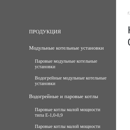
Г
О КОМПАНИИ
ПРОДУКЦИЯ
ПРОДУКЦИЯ
Модульные котельные установки
Паровые модульные котельные
установки
Водогрейные модульные котельные
МКУ паровые угольные с ручной
установки
подачей топлива
МКУ паровые угольные с
МКУ водогрейные угольные с
Водогрейные и паровые котлы
механической подачей топлива
ручной подачей топлива
Паровые котлы малой мощности
Паровые газомазутные модульные
МКУ водогрейные угольные с
типа Е-1,0-0,9
котельные установки
механической подачей топлива
Паровые котлы малой мощности
МКУ паровые мазутные (нефть)