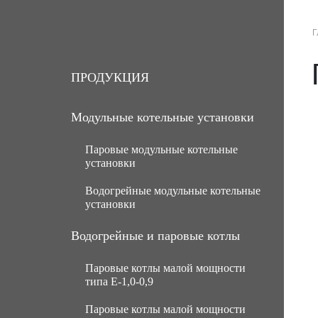
Г
О КОМПАНИИ
ПРОДУКЦИЯ
УСЛ
ПРОДУКЦИЯ
Модульные котельные установки
Паровые модульные котельные
установки
Водогрейные модульные котельные
МКУ паровые угольные с ручной
установки
подачей топлива
МКУ паровые угольные с
МКУ водогрейные угольные с
Водогрейные и паровые котлы
механической подачей топлива
ручной подачей топлива
Паровые котлы малой мощности
Паровые газомазутные модульные
МКУ водогрейные угольные с
типа Е-1,0-0,9
котельные установки
механической подачей топлива
Паровые котлы малой мощности
МКУ паровые мазутные (нефть)