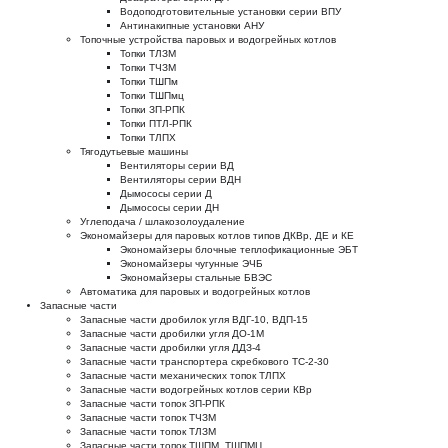
Водоподготовительные установки серии ВПУ
Антинакипные установки АНУ
Топочные устройства паровых и водогрейных котлов
Топки ТЛЗМ
Топки ТЧЗМ
Топки ТШПм
Топки ТШПмц
Топки ЗП-РПК
Топки ПТЛ-РПК
Топки ТЛПХ
Тягодутьевые машины
Вентиляторы серии ВД
Вентиляторы серии ВДН
Дымососы серии Д
Дымососы серии ДН
Углеподача / шлакозолоудаление
Экономайзеры для паровых котлов типов ДКВр, ДЕ и КЕ
Экономайзеры блочные теплофикационные ЭБТ
Экономайзеры чугунные ЭЧБ
Экономайзеры стальные БВЭС
Автоматика для паровых и водогрейных котлов
Запасные части
Запасные части дробилок угля ВДГ-10, ВДП-15
Запасные части дробилки угля ДО-1М
Запасные части дробилки угля ДДЗ-4
Запасные части транспортера скребкового ТС-2-30
Запасные части механических топок ТЛПХ
Запасные части водогрейных котлов серии КВр
Запасные части топок ЗП-РПК
Запасные части топок ТЧЗМ
Запасные части топок ТЛЗМ
Запасные части топок ТШПМ, ТШПМЦ