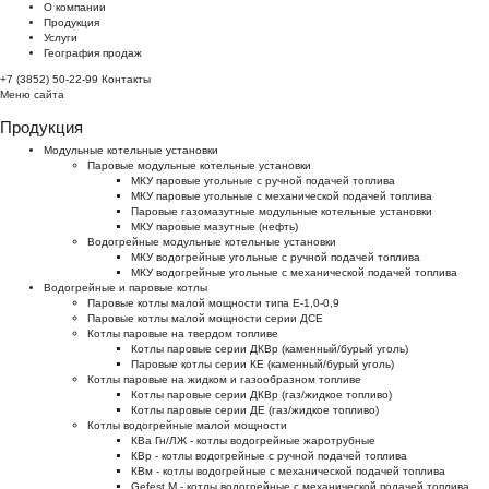
О компании
Продукция
Услуги
География продаж
+7 (3852) 50-22-99
Контакты
Меню сайта
Продукция
Модульные котельные установки
Паровые модульные котельные установки
МКУ паровые угольные с ручной подачей топлива
МКУ паровые угольные с механической подачей топлива
Паровые газомазутные модульные котельные установки
МКУ паровые мазутные (нефть)
Водогрейные модульные котельные установки
МКУ водогрейные угольные с ручной подачей топлива
МКУ водогрейные угольные с механической подачей топлива
Водогрейные и паровые котлы
Паровые котлы малой мощности типа Е-1,0-0,9
Паровые котлы малой мощности серии ДСЕ
Котлы паровые на твердом топливе
Котлы паровые серии ДКВр (каменный/бурый уголь)
Паровые котлы серии КЕ (каменный/бурый уголь)
Котлы паровые на жидком и газообразном топливе
Котлы паровые серии ДКВр (газ/жидкое топливо)
Котлы паровые серии ДЕ (газ/жидкое топливо)
Котлы водогрейные малой мощности
КВа Гн/ЛЖ - котлы водогрейные жаротрубные
КВр - котлы водогрейные с ручной подачей топлива
КВм - котлы водогрейные с механической подачей топлива
Gefest M - котлы водогрейные с механической подачей топлива