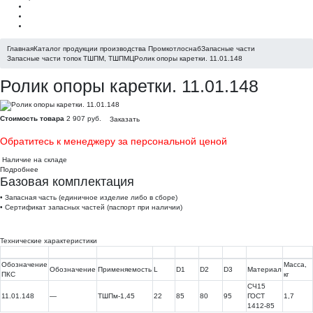
Главная
Каталог продукции производства Промкотлоснаб
Запасные части
Запасные части топок ТШПМ, ТШПМЦ
Ролик опоры каретки. 11.01.148
Ролик опоры каретки. 11.01.148
Стоимость товара
2 907 руб.
Заказать
Обратитесь к менеджеру за персональной ценой
Наличие на складе
Подробнее
Базовая комплектация
• Запасная часть (единичное изделие либо в сборе)
• Сертификат запасных частей (паспорт при наличии)
Технические характеристики
Обозначение
Масса,
Обозначение
Применяемость
L
D1
D2
D3
Материал
ПКС
кг
СЧ15
11.01.148
—
ТШПм-1,45
22
85
80
95
ГОСТ
1,7
1412-85