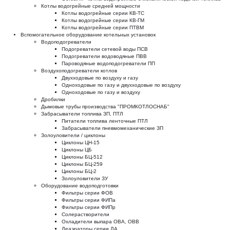
Котлы водогрейные средней мощности
Котлы водогрейные серии КВ-ТС
Котлы водогрейные серии КВ-ГМ
Котлы водогрейные серии ПТВМ
Вспомогательное оборудование котельных установок
Водоподогреватели
Подогреватели сетевой воды ПСВ
Подогреватели водоводяные ПВВ
Пароводяные водоподогреватели ПП
Воздухоподогреватели котлов
Двухходовые по воздуху и газу
Одноходовые по газу и двухходовые по воздуху
Одноходовые по газу и воздуху
Дробилки
Дымовые трубы производства "ПРОМКОТЛОСНАБ"
Забрасыватели топлива ЗП, ПТЛ
Питатели топлива ленточные ПТЛ
Забрасыватели пневмомеханические ЗП
Золоуловители / циклоны
Циклоны ЦН-15
Циклоны ЦБ
Циклоны БЦ-512
Циклоны БЦ-259
Циклоны БЦ-2
Золоуловители ЗУ
Оборудование водоподготовки
Фильтры серии ФОВ
Фильтры серии ФИПа
Фильтры серии ФИПр
Солерастворители
Охладители выпара ОВА, ОВВ
Деаэраторы серии ДА