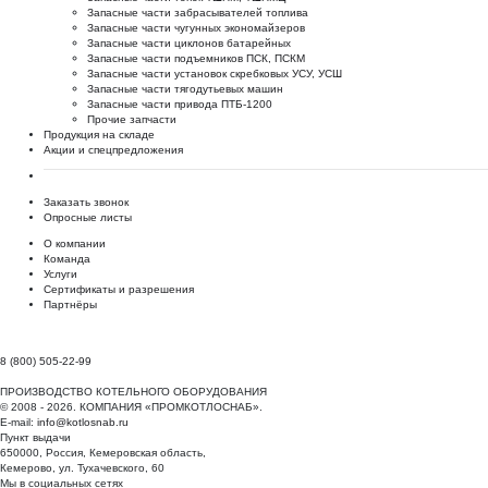
Запасные части забрасывателей топлива
Запасные части чугунных экономайзеров
Запасные части циклонов батарейных
Запасные части подъемников ПСК, ПСКМ
Запасные части установок скребковых УСУ, УСШ
Запасные части тягодутьевых машин
Запасные части привода ПТБ-1200
Прочие запчасти
Продукция на складе
Акции и спецпредложения
Заказать звонок
Опросные листы
О компании
Команда
Услуги
Сертификаты и разрешения
Партнёры
8 (800) 505-22-99
ПРОИЗВОДСТВО КОТЕЛЬНОГО ОБОРУДОВАНИЯ
© 2008 - 2026. КОМПАНИЯ «ПРОМКОТЛОСНАБ».
E-mail:
info@kotlosnab.ru
Пункт выдачи
650000
,
Россия
,
Кемеровская область
,
Кемерово
,
ул. Тухачевского, 60
Мы в социальных сетях