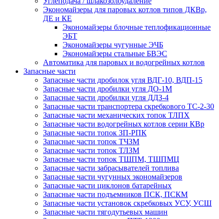
Углеподача / шлакозолоудаление
Экономайзеры для паровых котлов типов ДКВр,
ДЕ и КЕ
Экономайзеры блочные теплофикационные
ЭБТ
Экономайзеры чугунные ЭЧБ
Экономайзеры стальные БВЭС
Автоматика для паровых и водогрейных котлов
Запасные части
Запасные части дробилок угля ВДГ-10, ВДП-15
Запасные части дробилки угля ДО-1М
Запасные части дробилки угля ДДЗ-4
Запасные части транспортера скребкового ТС-2-30
Запасные части механических топок ТЛПХ
Запасные части водогрейных котлов серии КВр
Запасные части топок ЗП-РПК
Запасные части топок ТЧЗМ
Запасные части топок ТЛЗМ
Запасные части топок ТШПМ, ТШПМЦ
Запасные части забрасывателей топлива
Запасные части чугунных экономайзеров
Запасные части циклонов батарейных
Запасные части подъемников ПСК, ПСКМ
Запасные части установок скребковых УСУ, УСШ
Запасные части тягодутьевых машин