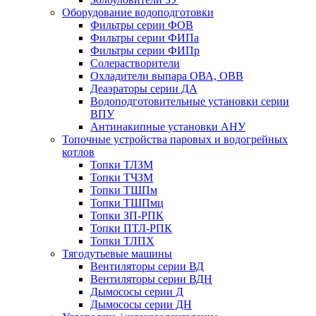
Оборудование водоподготовки
Фильтры серии ФОВ
Фильтры серии ФИПа
Фильтры серии ФИПр
Солерастворители
Охладители выпара ОВА, ОВВ
Деаэраторы серии ДА
Водоподготовительные установки серии
ВПУ
Антинакипные установки АНУ
Топочные устройства паровых и водогрейных
котлов
Топки ТЛЗМ
Топки ТЧЗМ
Топки ТШПм
Топки ТШПмц
Топки ЗП-РПК
Топки ПТЛ-РПК
Топки ТЛПХ
Тягодутьевые машины
Вентиляторы серии ВД
Вентиляторы серии ВДН
Дымососы серии Д
Дымососы серии ДН