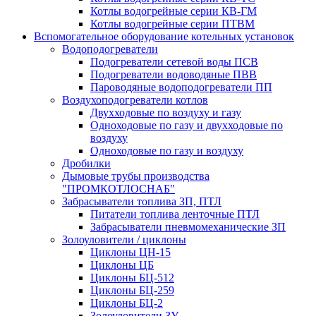
Котлы водогрейные серии КВ-ГМ
Котлы водогрейные серии ПТВМ
Вспомогательное оборудование котельных установок
Водоподогреватели
Подогреватели сетевой воды ПСВ
Подогреватели водоводяные ПВВ
Пароводяные водоподогреватели ПП
Воздухоподогреватели котлов
Двухходовые по воздуху и газу
Одноходовые по газу и двухходовые по
воздуху
Одноходовые по газу и воздуху
Дробилки
Дымовые трубы производства
"ПРОМКОТЛОСНАБ"
Забрасыватели топлива ЗП, ПТЛ
Питатели топлива ленточные ПТЛ
Забрасыватели пневмомеханические ЗП
Золоуловители / циклоны
Циклоны ЦН-15
Циклоны ЦБ
Циклоны БЦ-512
Циклоны БЦ-259
Циклоны БЦ-2
Золоуловители ЗУ