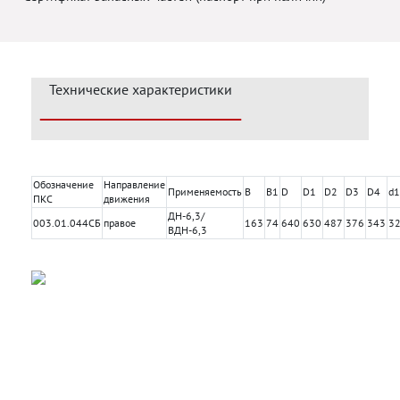
Технические характеристики
Обозначение
Направление
Применяемость
В
В1
D
D1
D2
D3
D4
d1
ПКС
движения
ДН-6,3/
003.01.044СБ
правое
163
74
640
630
487
376
343
3
ВДН-6,3