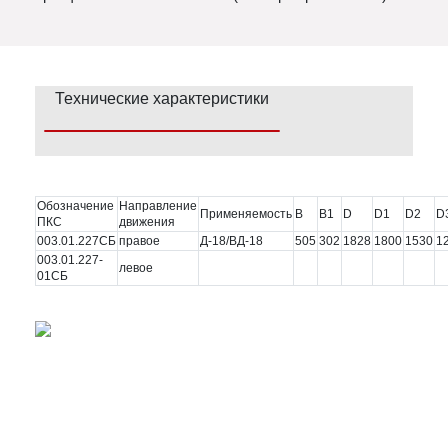
Технические характеристики
Обозначение
Направление
Применяемость
В
В1
D
D1
D2
D
ПКС
движения
003.01.227СБ
правое
Д-18/ВД-18
505
302
1828
1800
1530
1
003.01.227-
левое
01СБ