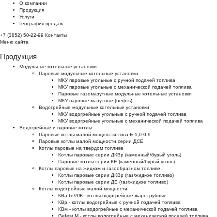
О компании
Продукция
Услуги
География продаж
+7 (3852) 50-22-99
Контакты
Меню сайта
Продукция
Модульные котельные установки
Паровые модульные котельные установки
МКУ паровые угольные с ручной подачей топлива
МКУ паровые угольные с механической подачей топлива
Паровые газомазутные модульные котельные установки
МКУ паровые мазутные (нефть)
Водогрейные модульные котельные установки
МКУ водогрейные угольные с ручной подачей топлива
МКУ водогрейные угольные с механической подачей топлива
Водогрейные и паровые котлы
Паровые котлы малой мощности типа Е-1,0-0,9
Паровые котлы малой мощности серии ДСЕ
Котлы паровые на твердом топливе
Котлы паровые серии ДКВр (каменный/бурый уголь)
Паровые котлы серии КЕ (каменный/бурый уголь)
Котлы паровые на жидком и газообразном топливе
Котлы паровые серии ДКВр (газ/жидкое топливо)
Котлы паровые серии ДЕ (газ/жидкое топливо)
Котлы водогрейные малой мощности
КВа Гн/ЛЖ - котлы водогрейные жаротрубные
КВр - котлы водогрейные с ручной подачей топлива
КВм - котлы водогрейные с механической подачей топлива
Gefest M - котлы водогрейные с механической подачей топлива