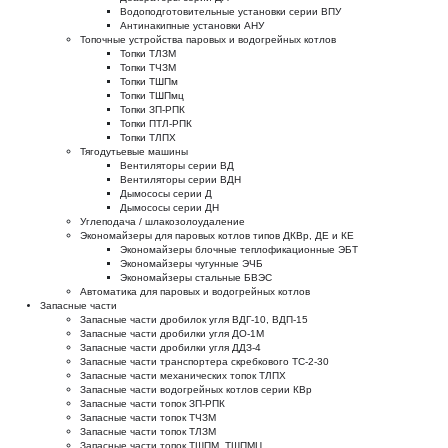
Водоподготовительные установки серии ВПУ
Антинакипные установки АНУ
Топочные устройства паровых и водогрейных котлов
Топки ТЛЗМ
Топки ТЧЗМ
Топки ТШПм
Топки ТШПмц
Топки ЗП-РПК
Топки ПТЛ-РПК
Топки ТЛПХ
Тягодутьевые машины
Вентиляторы серии ВД
Вентиляторы серии ВДН
Дымососы серии Д
Дымососы серии ДН
Углеподача / шлакозолоудаление
Экономайзеры для паровых котлов типов ДКВр, ДЕ и КЕ
Экономайзеры блочные теплофикационные ЭБТ
Экономайзеры чугунные ЭЧБ
Экономайзеры стальные БВЭС
Автоматика для паровых и водогрейных котлов
Запасные части
Запасные части дробилок угля ВДГ-10, ВДП-15
Запасные части дробилки угля ДО-1М
Запасные части дробилки угля ДДЗ-4
Запасные части транспортера скребкового ТС-2-30
Запасные части механических топок ТЛПХ
Запасные части водогрейных котлов серии КВр
Запасные части топок ЗП-РПК
Запасные части топок ТЧЗМ
Запасные части топок ТЛЗМ
Запасные части топок ТШПМ, ТШПМЦ