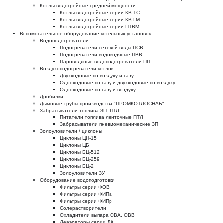
Котлы водогрейные средней мощности
Котлы водогрейные серии КВ-ТС
Котлы водогрейные серии КВ-ГМ
Котлы водогрейные серии ПТВМ
Вспомогательное оборудование котельных установок
Водоподогреватели
Подогреватели сетевой воды ПСВ
Подогреватели водоводяные ПВВ
Пароводяные водоподогреватели ПП
Воздухоподогреватели котлов
Двухходовые по воздуху и газу
Одноходовые по газу и двухходовые по воздуху
Одноходовые по газу и воздуху
Дробилки
Дымовые трубы производства "ПРОМКОТЛОСНАБ"
Забрасыватели топлива ЗП, ПТЛ
Питатели топлива ленточные ПТЛ
Забрасыватели пневмомеханические ЗП
Золоуловители / циклоны
Циклоны ЦН-15
Циклоны ЦБ
Циклоны БЦ-512
Циклоны БЦ-259
Циклоны БЦ-2
Золоуловители ЗУ
Оборудование водоподготовки
Фильтры серии ФОВ
Фильтры серии ФИПа
Фильтры серии ФИПр
Солерастворители
Охладители выпара ОВА, ОВВ
Деаэраторы серии ДА