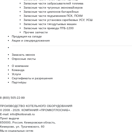
Запасные части забрасывателей топлива
Запасные части чугунных экономайзеров
Запасные части циклонов батарейных
Запасные части подъемников ПСК, ПСКМ
Запасные части установок скребковых УСУ, УСШ
Запасные части тягодутьевых машин
Запасные части привода ПТБ-1200
Прочие запчасти
Продукция на складе
Акции и спецпредложения
Заказать звонок
Опросные листы
О компании
Команда
Услуги
Сертификаты и разрешения
Партнёры
8 (800) 505-22-99
ПРОИЗВОДСТВО КОТЕЛЬНОГО ОБОРУДОВАНИЯ
© 2008 - 2026. КОМПАНИЯ «ПРОМКОТЛОСНАБ».
E-mail:
info@kotlosnab.ru
Пункт выдачи
650000
,
Россия
,
Кемеровская область
,
Кемерово
,
ул. Тухачевского, 60
Мы в социальных сетях