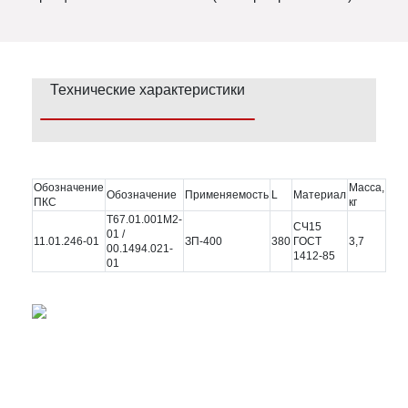
Технические характеристики
Обозначение
Масса,
Обозначение
Применяемость
L
Материал
ПКС
кг
Т67.01.001М2-
СЧ15
01 /
11.01.246-01
ЗП-400
380
ГОСТ
3,7
00.1494.021-
1412-85
01