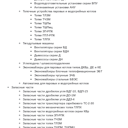
Водоподготовительные установки серии ВПУ
Антинакипные установки АНУ
Топочные устройства паровых и водогрейных котлов
Топки ТЛЗМ
Топки ТЧЗМ
Топки ТШПм
Топки ТШПмц
Топки ЗП-РПК
Топки ПТЛ-РПК
Топки ТЛПХ
Тягодутьевые машины
Вентиляторы серии ВД
Вентиляторы серии ВДН
Дымососы серии Д
Дымососы серии ДН
Углеподача / шлакозолоудаление
Экономайзеры для паровых котлов типов ДКВр, ДЕ и КЕ
Экономайзеры блочные теплофикационные ЭБТ
Экономайзеры чугунные ЭЧБ
Экономайзеры стальные БВЭС
Автоматика для паровых и водогрейных котлов
Запасные части
Запасные части дробилок угля ВДГ-10, ВДП-15
Запасные части дробилки угля ДО-1М
Запасные части дробилки угля ДДЗ-4
Запасные части транспортера скребкового ТС-2-30
Запасные части механических топок ТЛПХ
Запасные части водогрейных котлов серии КВр
Запасные части топок ЗП-РПК
Запасные части топок ТЧЗМ
Запасные части топок ТЛЗМ
Запасные части топок ТШПМ, ТШПМЦ