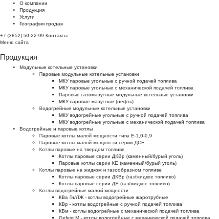
О компании
Продукция
Услуги
География продаж
+7 (3852) 50-22-99
Контакты
Меню сайта
Продукция
Модульные котельные установки
Паровые модульные котельные установки
МКУ паровые угольные с ручной подачей топлива
МКУ паровые угольные с механической подачей топлива
Паровые газомазутные модульные котельные установки
МКУ паровые мазутные (нефть)
Водогрейные модульные котельные установки
МКУ водогрейные угольные с ручной подачей топлива
МКУ водогрейные угольные с механической подачей топлива
Водогрейные и паровые котлы
Паровые котлы малой мощности типа Е-1,0-0,9
Паровые котлы малой мощности серии ДСЕ
Котлы паровые на твердом топливе
Котлы паровые серии ДКВр (каменный/бурый уголь)
Паровые котлы серии КЕ (каменный/бурый уголь)
Котлы паровые на жидком и газообразном топливе
Котлы паровые серии ДКВр (газ/жидкое топливо)
Котлы паровые серии ДЕ (газ/жидкое топливо)
Котлы водогрейные малой мощности
КВа Гн/ЛЖ - котлы водогрейные жаротрубные
КВр - котлы водогрейные с ручной подачей топлива
КВм - котлы водогрейные с механической подачей топлива
Gefest M - котлы водогрейные с механической подачей топлива