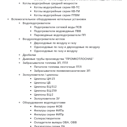
Котлы водогрейные средней мощности
Котлы водогрейные серии КВ-ТС
Котлы водогрейные серии КВ-ГМ
Котлы водогрейные серии ПТВМ
Вспомогательное оборудование котельных установок
Водоподогреватели
Подогреватели сетевой воды ПСВ
Подогреватели водоводяные ПВВ
Пароводяные водоподогреватели ПП
Воздухоподогреватели котлов
Двухходовые по воздуху и газу
Одноходовые по газу и двухходовые по воздуху
Одноходовые по газу и воздуху
Дробилки
Дымовые трубы производства "ПРОМКОТЛОСНАБ"
Забрасыватели топлива ЗП, ПТЛ
Питатели топлива ленточные ПТЛ
Забрасыватели пневмомеханические ЗП
Золоуловители / циклоны
Циклоны ЦН-15
Циклоны ЦБ
Циклоны БЦ-512
Циклоны БЦ-259
Циклоны БЦ-2
Золоуловители ЗУ
Оборудование водоподготовки
Фильтры серии ФОВ
Фильтры серии ФИПа
Фильтры серии ФИПр
Солерастворители
Охладители выпара ОВА, ОВВ
Деаэраторы серии ДА