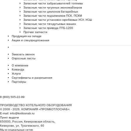
Запасные части забрасывателей топлива
Запасные части чугунных экономайзеров
Запасные части циклонов батарейных
Запасные части подъемников ПСК, ПСКМ
Запасные части установок скребковых УСУ, УСШ
Запасные части тягодутьевых машин
Запасные части привода ПТБ-1200
Прочие запчасти
Продукция на складе
Акции и спецпредложения
Заказать звонок
Опросные листы
О компании
Команда
Услуги
Сертификаты и разрешения
Партнёры
8 (800) 505-22-99
ПРОИЗВОДСТВО КОТЕЛЬНОГО ОБОРУДОВАНИЯ
© 2008 - 2026. КОМПАНИЯ «ПРОМКОТЛОСНАБ».
E-mail:
info@kotlosnab.ru
Пункт выдачи
650000
,
Россия
,
Кемеровская область
,
Кемерово
,
ул. Тухачевского, 60
Мы в социальных сетях