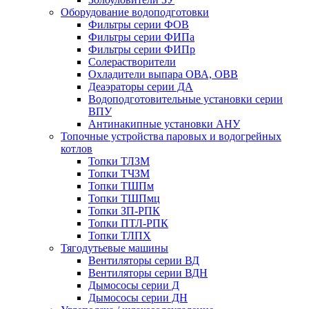
Оборудование водоподготовки
Фильтры серии ФОВ
Фильтры серии ФИПа
Фильтры серии ФИПр
Солерастворители
Охладители выпара ОВА, ОВВ
Деаэраторы серии ДА
Водоподготовительные установки серии
ВПУ
Антинакипные установки АНУ
Топочные устройства паровых и водогрейных
котлов
Топки ТЛЗМ
Топки ТЧЗМ
Топки ТШПм
Топки ТШПмц
Топки ЗП-РПК
Топки ПТЛ-РПК
Топки ТЛПХ
Тягодутьевые машины
Вентиляторы серии ВД
Вентиляторы серии ВДН
Дымососы серии Д
Дымососы серии ДН