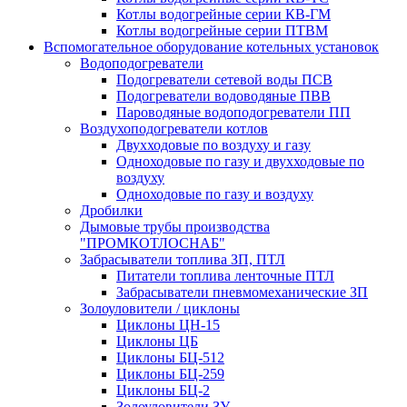
Котлы водогрейные серии КВ-ГМ
Котлы водогрейные серии ПТВМ
Вспомогательное оборудование котельных установок
Водоподогреватели
Подогреватели сетевой воды ПСВ
Подогреватели водоводяные ПВВ
Пароводяные водоподогреватели ПП
Воздухоподогреватели котлов
Двухходовые по воздуху и газу
Одноходовые по газу и двухходовые по
воздуху
Одноходовые по газу и воздуху
Дробилки
Дымовые трубы производства
"ПРОМКОТЛОСНАБ"
Забрасыватели топлива ЗП, ПТЛ
Питатели топлива ленточные ПТЛ
Забрасыватели пневмомеханические ЗП
Золоуловители / циклоны
Циклоны ЦН-15
Циклоны ЦБ
Циклоны БЦ-512
Циклоны БЦ-259
Циклоны БЦ-2
Золоуловители ЗУ