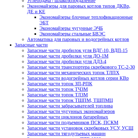
Углеподача / шлакозолоудаление
Экономайзеры для паровых котлов типов ДКВр,
ДЕ и КЕ
Экономайзеры блочные теплофикационные
ЭБТ
Экономайзеры чугунные ЭЧБ
Экономайзеры стальные БВЭС
Автоматика для паровых и водогрейных котлов
Запасные части
Запасные части дробилок угля ВДГ-10, ВДП-15
Запасные части дробилки угля ДО-1М
Запасные части дробилки угля ДДЗ-4
Запасные части транспортера скребкового ТС-2-30
Запасные части механических топок ТЛПХ
Запасные части водогрейных котлов серии КВр
Запасные части топок ЗП-РПК
Запасные части топок ТЧЗМ
Запасные части топок ТЛЗМ
Запасные части топок ТШПМ, ТШПМЦ
Запасные части забрасывателей топлива
Запасные части чугунных экономайзеров
Запасные части циклонов батарейных
Запасные части подъемников ПСК, ПСКМ
Запасные части установок скребковых УСУ, УСШ
Запасные части тягодутьевых машин