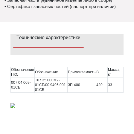
• Запасная часть (единичное изделие либо в сборе)
• Сертификат запасных частей (паспорт при наличии)
Технические характеристики
Обозначение
Масса,
Обозначение
Применяемость
В
ПКС
кг
Т67.35.000М2-
007.04.009-
01СБ/00.9496.001-
ЗП-400
420
33
01СБ
01СБ