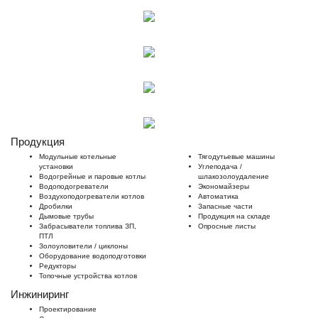
Продукция
Модульные котельные
Тягодутьевые машины
установки
Углеподача /
Водогрейные и паровые котлы
шлакозолоудаление
Водоподогреватели
Экономайзеры
Воздухоподогреватели котлов
Автоматика
Дробилки
Запасные части
Дымовые трубы
Продукция на складе
Забрасыватели топлива ЗП,
Опросные листы
ПТЛ
Золоуловители / циклоны
Оборудование водоподготовки
Редукторы
Топочные устройства котлов
Инжиниринг
Проектирование