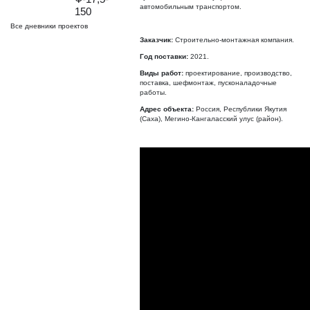
автомобильным транспортом.
150
Все дневники проектов
Заказчик:
Строительно-монтажная компания.
Год поставки:
2021.
Виды работ:
проектирование, производство,
поставка, шефмонтаж, пусконаладочные
работы.
Адрес объекта:
Россия, Республики Якутия
(Саха), Мегино-Кангаласский улус (район).