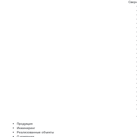
Свер
Продукция
Инжиниринг
Реализованные объекты
О компании