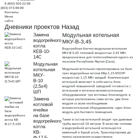
8 (800) 505-22-99
 (903) 073-99-99
Контакты
Меню
сайта
Дневники проектов
Назад
Замена
Модульная котельная
водогрейного
МКУ-В-3,45
котла
Водогрейная блочно-модульная котельная
КЕВ-10-
МКУ-В-3,45 тепловой мощностью 3,45 МВт
14С
предназначена для теплоснабжения одного из
поселков Республики Якутия (Саха).
Модульная
котельная
Модульная котельная спроектирована на базе
трех водогрейных котлов КВр-1,15-95ОУР
МКУ-
мощностью 1,15 МВт каждый. Комплектация
В-10
котельной включает в себя шесть блок-
(2,5х4)
модулей повышенной заводской готовности с
котельным и котельно-вспомогательным
ШП
оборудованием: три котловых блок-модуля, в
Замена
которых расположены сами котлы, два блок-
котловой
модуля со всем необходимым
вспомогательным оборудованием, один блок-
ячейки
модуль для бытового помещения.
на базе
Также в состав котельной входят три дымовые
водогрейного
трубы высотой 18 метров. В качестве топлива
котла
в водогрейной котельной используется
КВ-
каменный и бурый уголь. Транспортировка до
Ф-17,5-
пункта назначения осуществлена