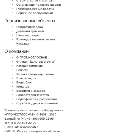
Строительство и монтаж
Организация транспортировки
Пусконаладочные работы
Сервисное обслуживание
Реализованные объекты
География продаж
Дневники проектов
Наши партнеры
Благодарственные письма
Награды
О компании
О ПРОМКОТЛОСНАБ
Филиал "Дальневосточный"
История компании
Новости
Акции и спецпредложения
Блог эксперта
Видеоблог
Команда
Вакансии и карьера
Лаборатория качества
Сертификаты и разрешения
Служба поддержки клиентов
Производство котельного оборудования
«ПРОМКОТЛОСНАБ» © 2008 - 2026
Единый по РФ:
+7 (800) 505-22-99
Тел:
8 (800) 505-22-99
E-mail:
info@kotlosnab.ru
650000
,
Россия
,
Кемеровская область
,