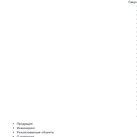
Свер
Продукция
Инжиниринг
Реализованные объекты
О компании