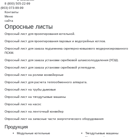
8 (800) 505-22-99
 (903) 073-99-99
Контакты
Меню
сайта
Опросные листы
Опросный лист для проектирования котельной.
Опросный лист для проектирования паровых и водогрейных котлов.
Опросный лист для заказа подъемника скреперно-ковшового модернизированного
ПСКМ.
Опросный лист для заказа установки скребковой шлакозолоудаления (УСШ).
Опросный лист для заказа установки скребковой углеподачи.
Опросный лист на ролики конвейерные
Опросный лист для расчета теплообменного аппарата.
Опросный лист на трубы дымовые
Опросный лист на тягодутьевые машины
Опросный лист на насос
Опросный лист на ленточный конвейер
Опросный лист на запасные части энергетического оборудования
Продукция
Модульные котельные
Тягодутьевые машины