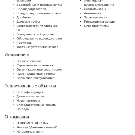
установки
Углеподача /
Водогрейные и паровые котлы
шлакозолоудаление
Водоподогреватели
Экономайзеры
Воздухоподогреватели котлов
Автоматика
Дробилки
Запасные части
Дымовые трубы
Продукция на складе
Забрасыватели топлива ЗП,
Опросные листы
ПТЛ
Золоуловители / циклоны
Оборудование водоподготовки
Редукторы
Топочные устройства котлов
Инжиниринг
Проектирование
Строительство и монтаж
Организация транспортировки
Пусконаладочные работы
Сервисное обслуживание
Реализованные объекты
География продаж
Дневники проектов
Наши партнеры
Благодарственные письма
Награды
О компании
О ПРОМКОТЛОСНАБ
Филиал "Дальневосточный"
История компании