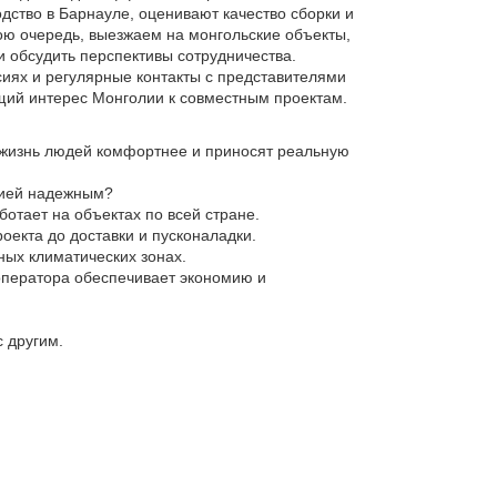
ство в Барнауле, оценивают качество сборки и
ою очередь, выезжаем на монгольские объекты,
и обсудить перспективы сотрудничества.
сиях и регулярные контакты с представителями
щий интерес Монголии к совместным проектам.
 жизнь людей комфортнее и приносят реальную
лией надежным?
отает на объектах по всей стране.
роекта до доставки и пусконаладки.
ных климатических зонах.
 оператора обеспечивает экономию и
 другим.