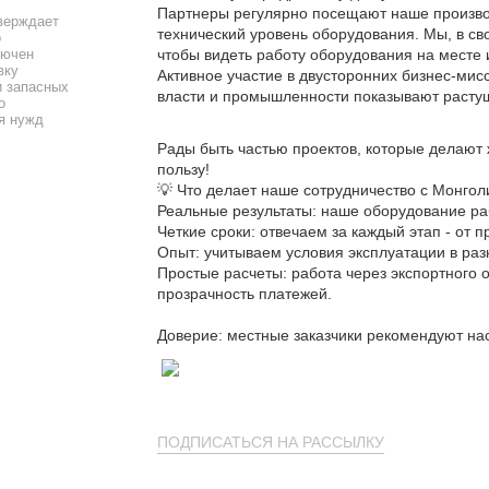
Партнеры регулярно посещают наше производ
верждает
технический уровень оборудования. Мы, в св
о
чтобы видеть работу оборудования на месте 
лючен
вку
Активное участие в двусторонних бизнес-мис
 запасных
власти и промышленности показывают расту
о
я нужд
Рады быть частью проектов, которые делают
пользу!
💡 Что делает наше сотрудничество с Монго
Реальные результаты: наше оборудование раб
Четкие сроки: отвечаем за каждый этап - от п
Опыт: учитываем условия эксплуатации в раз
Простые расчеты: работа через экспортного
прозрачность платежей.
Доверие: местные заказчики рекомендуют нас
ПОДПИСАТЬСЯ НА РАССЫЛКУ