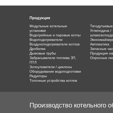
Продукция
Модульные котельные
Тягодутьевы
установки
Углеподача /
Водогрейные и паровые котлы
шлакозолоуд
Водоподогреватели
Экономайзер
Воздухоподогреватели котлов
Автоматика
Дробилки
Запасные час
Дымовые трубы
Продукция на
Забрасыватели топлива ЗП,
Опросные ли
ПТЛ
Золоуловители / циклоны
Оборудование водоподготовки
Редукторы
Топочные устройства котлов
Производство котельного 