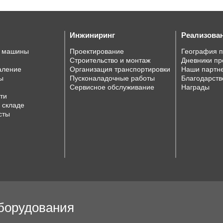
Инжиниринг
Реализова
е машины
Проектирование
География 
Строительство и монтаж
Дневники пр
аление
Организация транспортировки
Наши партн
ы
Пусконаладочные работы
Благодарств
Сервисное обслуживание
Награды
ти
 складе
сты
оборудования