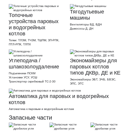
Тягодутьевые
Топочные
машины
устройства паровых
Вентиляторы ВД, ВДН
и водогрейных
Дымососы Д, ДН
котлов
Топки: ТЛЗМ, ТЧЗМ, ТШПМ, ЗП-РПК,
ПТЛ-РПК, ТЛПХ
Углеподача /
Экономайзеры для
шлакозолоудаление
паровых котлов
типов ДКВр, ДЕ и КЕ
Подъемники ПСКМ
Установки УСУ, УСШ
Экономайзеры ЭБТ, ЭЧБ, БВЭС,
Транспортер скребковый ТС-2-30
ЭПС, ЭТС
Автоматика для паровых и водогрейных
котлов
Автоматика к паровым и водогрейным котлам
Запасные части