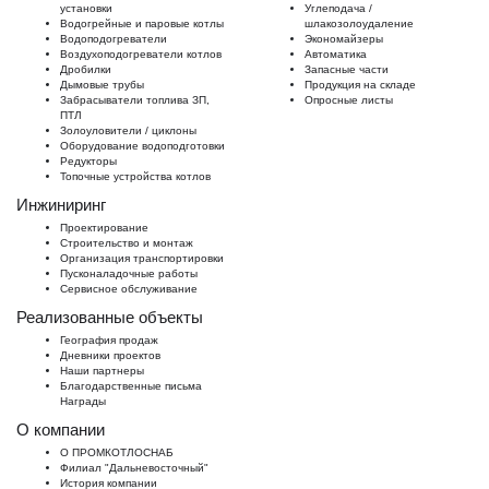
установки
Углеподача /
Водогрейные и паровые котлы
шлакозолоудаление
Водоподогреватели
Экономайзеры
Воздухоподогреватели котлов
Автоматика
Дробилки
Запасные части
Дымовые трубы
Продукция на складе
Забрасыватели топлива ЗП,
Опросные листы
ПТЛ
Золоуловители / циклоны
Оборудование водоподготовки
Редукторы
Топочные устройства котлов
Инжиниринг
Проектирование
Строительство и монтаж
Организация транспортировки
Пусконаладочные работы
Сервисное обслуживание
Реализованные объекты
География продаж
Дневники проектов
Наши партнеры
Благодарственные письма
Награды
О компании
О ПРОМКОТЛОСНАБ
Филиал "Дальневосточный"
История компании