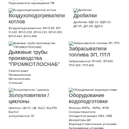
Подогреватели пароводяные ПВ
Воздухоподогреватели
Дробилки
котлов
Дробилки: ВДГ-10, ВДП-15,
ДР-25, ДО-1М, ДДЗ-4
Воздухоподогреватели: ВП-О-85, ВП-
О-140, ВП-О-228, ВП-О-233, ВП-О-300,
ВП-О-444, ВП-О-498
Забрасыватели
Дымовые трубы
топлива ЗП, ПТЛ
производства
Забрасыватели ЗП-400, ЗП-600,
"ПРОМКОТЛОСНАБ"
ПТЛ-400, ПТЛ-600
Самонесущие
Промышленные
Металлические
Стальные
Золоуловители /
Оборудование
циклоны
водоподготовки
Циклоны: ЦН-15, ЦБ, БЦ-2, БЦ-259,
Фильтры ФИПа, ФИПр, ФОВ
БЦ-512
Солерастворители
золоуловители ЗУ
Охладители выпара ОВА, ОВВ
Деаэраторы ДА
Водоподготовительные установки
Антинакипные установки