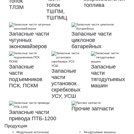
топок
топок
топлива
ТЛЗМ
ТШПМ,
ТШПМЦ
Запасные части
Запасные части
чугунных
циклонов
экономайзеров
батарейных
Запасные
Запасные
Запасные
части
части
части
подъемников
тягодутьевых
установок
ПСК, ПСКМ
машин
скребковых
УСУ, УСШ
Прочие запчасти
Запасные части
привода ПТБ-1200
Продукция
Модульные котельные
Тягодутьевые машины