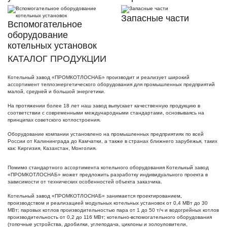
Запасные части
Вспомогательное
оборудование
котельных установок
КАТАЛОГ ПРОДУКЦИИ
Котельный завод «ПРОМКОТЛОСНАБ» производит и реализует широкий
ассортимент теплоэнергетического оборудования для промышленных предприятий
малой, средней и большой энергетики.
На протяжении более 18 лет наш завод выпускает качественную продукцию в
соответствии с современными международными стандартами, основываясь на
принципах советского котлостроения.
Оборудование компании установлено на промышленных предприятиях по всей
России от Калининграда до Камчатки, а также в странах ближнего зарубежья, таких
как: Киргизия, Казахстан, Монголия.
Помимо стандартного ассортимента котельного оборудования Котельный завод
«ПРОМКОТЛОСНАБ» может предложить разработку индивидуального проекта в
зависимости от технических особенностей объекта заказчика.
Котельный завод «ПРОМКОТЛОСНАБ» занимается проектированием,
производством и реализацией модульных котельных установок от 0,4 МВт до 30
МВт; паровых котлов производительностью пара от 1 до 50 т/ч и водогрейных котлов
производительность от 0,2 до 116 МВт; котельно-вспомогательного оборудования
(топочные устройства, дробилки, углеподача, циклоны и золоуловители,