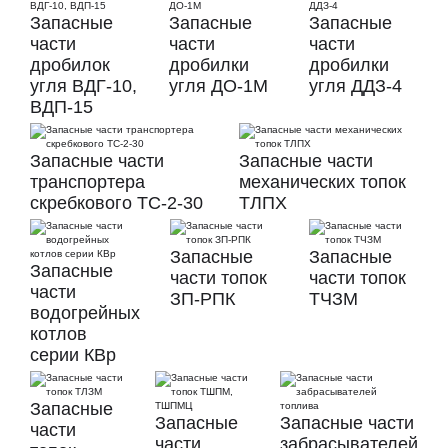
Запасные
Запасные
Запасные
части
части
части
дробилок
дробилки
дробилки
угля ВДГ-10,
угля ДО-1М
угля ДДЗ-4
ВДП-15
Запасные части
Запасные части
транспортера
механических топок
скребкового ТС-2-30
ТЛПХ
Запасные
Запасные
Запасные
части топок
части топок
части
ЗП-РПК
ТЧЗМ
водогрейных
котлов
серии КВр
Запасные
Запасные
Запасные части
части
части
забрасывателей