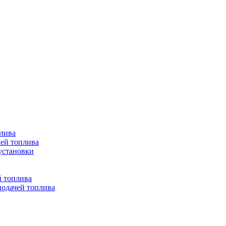
лива
ей топлива
установки
й топлива
одачей топлива