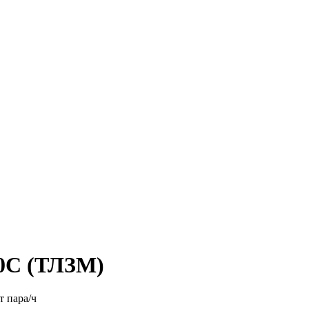
70С (ТЛЗМ)
т пара/ч