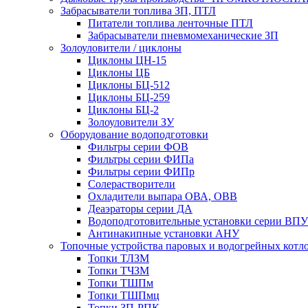
Забрасыватели топлива ЗП, ПТЛ
Питатели топлива ленточные ПТЛ
Забрасыватели пневмомеханические ЗП
Золоуловители / циклоны
Циклоны ЦН-15
Циклоны ЦБ
Циклоны БЦ-512
Циклоны БЦ-259
Циклоны БЦ-2
Золоуловители ЗУ
Оборудование водоподготовки
Фильтры серии ФОВ
Фильтры серии ФИПа
Фильтры серии ФИПр
Солерастворители
Охладители выпара ОВА, ОВВ
Деаэраторы серии ДА
Водоподготовительные установки серии ВПУ
Антинакипные установки АНУ
Топочные устройства паровых и водогрейных котл
Топки ТЛЗМ
Топки ТЧЗМ
Топки ТШПм
Топки ТШПмц
Топки ЗП-РПК