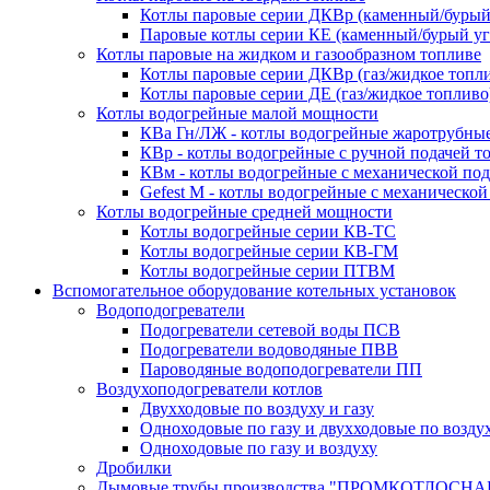
Котлы паровые серии ДКВр (каменный/бурый
Паровые котлы серии КЕ (каменный/бурый уг
Котлы паровые на жидком и газообразном топливе
Котлы паровые серии ДКВр (газ/жидкое топл
Котлы паровые серии ДЕ (газ/жидкое топливо
Котлы водогрейные малой мощности
КВа Гн/ЛЖ - котлы водогрейные жаротрубны
КВр - котлы водогрейные с ручной подачей т
КВм - котлы водогрейные с механической под
Gefest M - котлы водогрейные с механической
Котлы водогрейные средней мощности
Котлы водогрейные серии КВ-ТС
Котлы водогрейные серии КВ-ГМ
Котлы водогрейные серии ПТВМ
Вспомогательное оборудование котельных установок
Водоподогреватели
Подогреватели сетевой воды ПСВ
Подогреватели водоводяные ПВВ
Пароводяные водоподогреватели ПП
Воздухоподогреватели котлов
Двухходовые по воздуху и газу
Одноходовые по газу и двухходовые по возду
Одноходовые по газу и воздуху
Дробилки
Дымовые трубы производства "ПРОМКОТЛОСНА