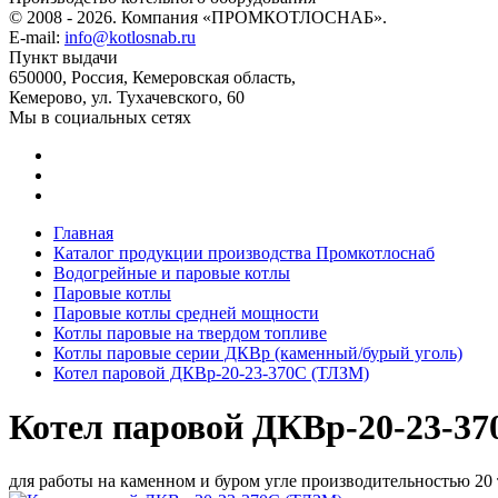
© 2008 - 2026. Компания «ПРОМКОТЛОСНАБ».
E-mail:
info@kotlosnab.ru
Пункт выдачи
650000
,
Россия
,
Кемеровская область
,
Кемерово
,
ул. Тухачевского, 60
Мы в социальных сетях
Главная
Каталог продукции производства Промкотлоснаб
Водогрейные и паровые котлы
Паровые котлы
Паровые котлы средней мощности
Котлы паровые на твердом топливе
Котлы паровые серии ДКВр (каменный/бурый уголь)
Котел паровой ДКВр-20-23-370С (ТЛЗМ)
Котел паровой ДКВр-20-23-3
для работы на каменном и буром угле производительностью 20 