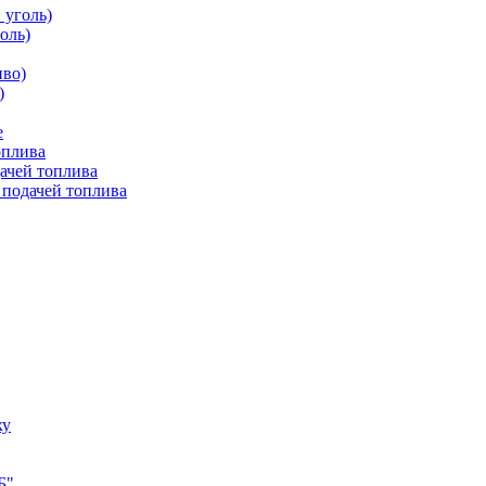
 уголь)
оль)
иво)
)
е
оплива
ачей топлива
 подачей топлива
ху
Б"