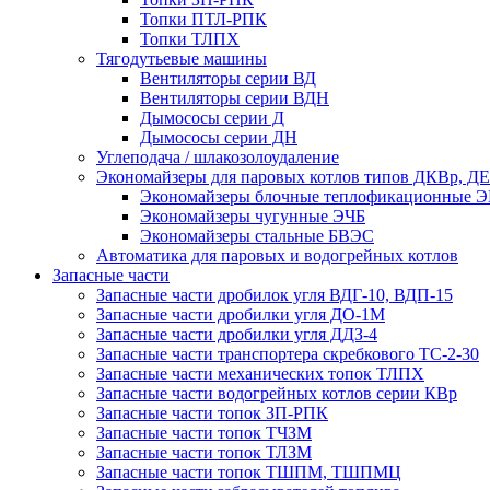
Топки ПТЛ-РПК
Топки ТЛПХ
Тягодутьевые машины
Вентиляторы серии ВД
Вентиляторы серии ВДН
Дымососы серии Д
Дымососы серии ДН
Углеподача / шлакозолоудаление
Экономайзеры для паровых котлов типов ДКВр, ДЕ
Экономайзеры блочные теплофикационные 
Экономайзеры чугунные ЭЧБ
Экономайзеры стальные БВЭС
Автоматика для паровых и водогрейных котлов
Запасные части
Запасные части дробилок угля ВДГ-10, ВДП-15
Запасные части дробилки угля ДО-1М
Запасные части дробилки угля ДДЗ-4
Запасные части транспортера скребкового ТС-2-30
Запасные части механических топок ТЛПХ
Запасные части водогрейных котлов серии КВр
Запасные части топок ЗП-РПК
Запасные части топок ТЧЗМ
Запасные части топок ТЛЗМ
Запасные части топок ТШПМ, ТШПМЦ