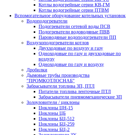
Котлы водогрейные серии КВ-ГМ
Котлы водогрейные серии ПТВМ
Вспомогательное оборудование котельных установок
Водоподогреватели
Подогреватели сетевой воды ПСВ
Подогреватели водоводяные ПВВ
Пароводяные водоподогреватели ПП
Воздухоподогреватели котлов
Двухходовые по воздуху и газу
Одноходовые по газу и двухходовые по
воздуху
Одноходовые по газу и воздуху
Дробилки
Дымовые трубы производства
"ПРОМКОТЛОСНАБ"
Забрасыватели топлива ЗП, ПТЛ
Питатели топлива ленточные ПТЛ
Забрасыватели пневмомеханические ЗП
Золоуловители / циклоны
Циклоны ЦН-15
Циклоны ЦБ
Циклоны БЦ-512
Циклоны БЦ-259
Циклоны БЦ-2
Золоуловители ЗУ