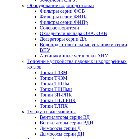
Оборудование водоподготовки
Фильтры серии ФОВ
Фильтры серии ФИПа
Фильтры серии ФИПр
Солерастворители
Охладители выпара ОВА, ОВВ
Деаэраторы серии ДА
Водоподготовительные установки серии
ВПУ
Антинакипные установки АНУ
Топочные устройства паровых и водогрейных
котлов
Топки ТЛЗМ
Топки ТЧЗМ
Топки ТШПм
Топки ТШПмц
Топки ЗП-РПК
Топки ПТЛ-РПК
Топки ТЛПХ
Тягодутьевые машины
Вентиляторы серии ВД
Вентиляторы серии ВДН
Дымососы серии Д
Дымососы серии ДН