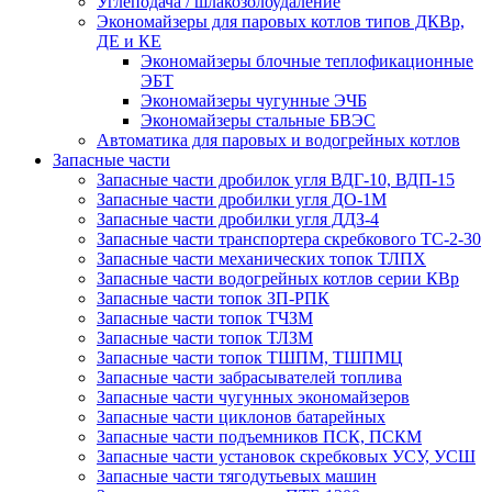
Углеподача / шлакозолоудаление
Экономайзеры для паровых котлов типов ДКВр,
ДЕ и КЕ
Экономайзеры блочные теплофикационные
ЭБТ
Экономайзеры чугунные ЭЧБ
Экономайзеры стальные БВЭС
Автоматика для паровых и водогрейных котлов
Запасные части
Запасные части дробилок угля ВДГ-10, ВДП-15
Запасные части дробилки угля ДО-1М
Запасные части дробилки угля ДДЗ-4
Запасные части транспортера скребкового ТС-2-30
Запасные части механических топок ТЛПХ
Запасные части водогрейных котлов серии КВр
Запасные части топок ЗП-РПК
Запасные части топок ТЧЗМ
Запасные части топок ТЛЗМ
Запасные части топок ТШПМ, ТШПМЦ
Запасные части забрасывателей топлива
Запасные части чугунных экономайзеров
Запасные части циклонов батарейных
Запасные части подъемников ПСК, ПСКМ
Запасные части установок скребковых УСУ, УСШ
Запасные части тягодутьевых машин