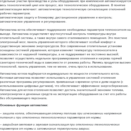
отдельные участки производства и узлы оборудования; при комплексной автоматизируется
весь технологический цикл или процесс, все технологическое оборудование. В понятие
автоматизации включают: автоматическую технологическую сигнализацию отклонений
рабочих параметров;
автоматическую защиту и блокировку; дистанционное управление и контроль;
автоматическое управление и регулирование.
Автоматика котла обеспечивает поддержание необходимых параметров теплоносителя на
выходе. Автоматика осуществляет круглосуточный контроль температуры внутри
отопительной системы, а также внутри самого отапливаемого помещения. Это поистине
электронный мозг, панель управления которого обеспечивает особый комфорт и
существенную экономию энергоресурсов. Все современные отопительные установки
оснащены системой управления, которая изменяет температуру теплоносителя в
зависимости от наружной температуры, а не поддерживает ее постоянно высокой;
позволяет осуществлять недельное программирование отопления и нагрева горячей
санитарно-технической воды в зависимости от режима работы. Являясь продуктом высоких
технологий, панель управления, тем не менее, очень проста в использовании.
Автоматика котлов подбирается индивидуально по мощности отопительного котла.
Котловая автоматика позволяет использовать в управлении системой отопления
различные программы регулирования, привязанные к времени суток и дням недели (с
использованием цифровых датчиков), что обеспечивает эффективное энергосбережение.
Автоматика для котлов отопления позволяет достичь значительной экономии топлива,
электроэнергии и денежных средств на эксплуатацию оборудования за счет его работы
без обслуживающего персонала.
Основные функции автоматики:
– защита котла, обеспечивающая отсечку топлива при исчезновении напряжения
питания и при отклонении технологических параметров от нормы;
– аварийная световая и звуковая сигнализация при отклонении технологических
параметров от нормы и запоминание первопричины аварии;