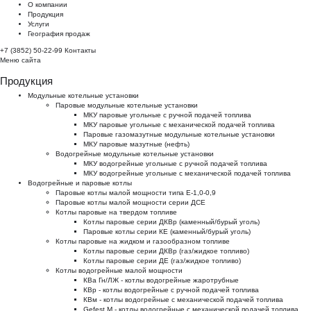
О компании
Продукция
Услуги
География продаж
+7 (3852) 50-22-99
Контакты
Меню сайта
Продукция
Модульные котельные установки
Паровые модульные котельные установки
МКУ паровые угольные с ручной подачей топлива
МКУ паровые угольные с механической подачей топлива
Паровые газомазутные модульные котельные установки
МКУ паровые мазутные (нефть)
Водогрейные модульные котельные установки
МКУ водогрейные угольные с ручной подачей топлива
МКУ водогрейные угольные с механической подачей топлива
Водогрейные и паровые котлы
Паровые котлы малой мощности типа Е-1,0-0,9
Паровые котлы малой мощности серии ДСЕ
Котлы паровые на твердом топливе
Котлы паровые серии ДКВр (каменный/бурый уголь)
Паровые котлы серии КЕ (каменный/бурый уголь)
Котлы паровые на жидком и газообразном топливе
Котлы паровые серии ДКВр (газ/жидкое топливо)
Котлы паровые серии ДЕ (газ/жидкое топливо)
Котлы водогрейные малой мощности
КВа Гн/ЛЖ - котлы водогрейные жаротрубные
КВр - котлы водогрейные с ручной подачей топлива
КВм - котлы водогрейные с механической подачей топлива
Gefest M - котлы водогрейные с механической подачей топлива