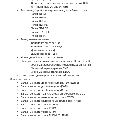
Водоподготовительные установки серии ВПУ
Антинакипные установки АНУ
Топочные устройства паровых и водогрейных котлов
Топки ТЛЗМ
Топки ТЧЗМ
Топки ТШПм
Топки ТШПмц
Топки ЗП-РПК
Топки ПТЛ-РПК
Топки ТЛПХ
Тягодутьевые машины
Вентиляторы серии ВД
Вентиляторы серии ВДН
Дымососы серии Д
Дымососы серии ДН
Углеподача / шлакозолоудаление
Экономайзеры для паровых котлов типов ДКВр, ДЕ и КЕ
Экономайзеры блочные теплофикационные ЭБТ
Экономайзеры чугунные ЭЧБ
Экономайзеры стальные БВЭС
Автоматика для паровых и водогрейных котлов
Запасные части
Запасные части дробилок угля ВДГ-10, ВДП-15
Запасные части дробилки угля ДО-1М
Запасные части дробилки угля ДДЗ-4
Запасные части транспортера скребкового ТС-2-30
Запасные части механических топок ТЛПХ
Запасные части водогрейных котлов серии КВр
Запасные части топок ЗП-РПК
Запасные части топок ТЧЗМ
Запасные части топок ТЛЗМ
Запасные части топок ТШПМ, ТШПМЦ