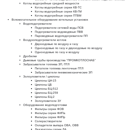
Котлы водогрейные средней мощности
Котлы водогрейные серии КВ-ТС
Котлы водогрейные серии КВ-ГМ
Котлы водогрейные серии ПТВМ
Вспомогательное оборудование котельных установок
Водоподогреватели
Подогреватели сетевой воды ПСВ
Подогреватели водоводяные ПВВ
Пароводяные водоподогреватели ПП
Воздухоподогреватели котлов
Двухходовые по воздуху и газу
Одноходовые по газу и двухходовые по воздуху
Одноходовые по газу и воздуху
Дробилки
Дымовые трубы производства "ПРОМКОТЛОСНАБ"
Забрасыватели топлива ЗП, ПТЛ
Питатели топлива ленточные ПТЛ
Забрасыватели пневмомеханические ЗП
Золоуловители / циклоны
Циклоны ЦН-15
Циклоны ЦБ
Циклоны БЦ-512
Циклоны БЦ-259
Циклоны БЦ-2
Золоуловители ЗУ
Оборудование водоподготовки
Фильтры серии ФОВ
Фильтры серии ФИПа
Фильтры серии ФИПр
Солерастворители
Охладители выпара ОВА, ОВВ
Деаэраторы серии ДА