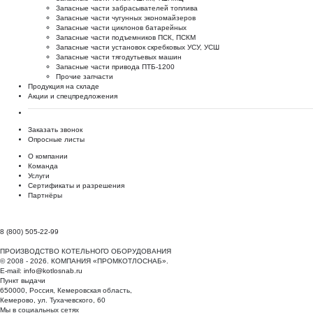
Запасные части забрасывателей топлива
Запасные части чугунных экономайзеров
Запасные части циклонов батарейных
Запасные части подъемников ПСК, ПСКМ
Запасные части установок скребковых УСУ, УСШ
Запасные части тягодутьевых машин
Запасные части привода ПТБ-1200
Прочие запчасти
Продукция на складе
Акции и спецпредложения
Заказать звонок
Опросные листы
О компании
Команда
Услуги
Сертификаты и разрешения
Партнёры
8 (800) 505-22-99
ПРОИЗВОДСТВО КОТЕЛЬНОГО ОБОРУДОВАНИЯ
© 2008 - 2026. КОМПАНИЯ «ПРОМКОТЛОСНАБ».
E-mail:
info@kotlosnab.ru
Пункт выдачи
650000
,
Россия
,
Кемеровская область
,
Кемерово
,
ул. Тухачевского, 60
Мы в социальных сетях