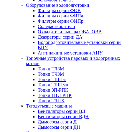
Оборудование водоподготовки
Фильтры серии ФОВ
Фильтры серии ФИПа
Фильтры серии ФИПр
Солерастворители
Охладители выпара ОВА, ОВВ
Деаэраторы серии ДА
Водоподготовительные установки серии
ВПУ
Антинакипные установки АНУ
Топочные устройства паровых и водогрейных
котлов
Топки ТЛЗМ
Топки ТЧЗМ
Топки ТШПм
Топки ТШПмц
Топки ЗП-РПК
Топки ПТЛ-РПК
Топки ТЛПХ
Тягодутьевые машины
Вентиляторы серии ВД
Вентиляторы серии ВДН
Дымососы серии Д
Дымососы серии ДН