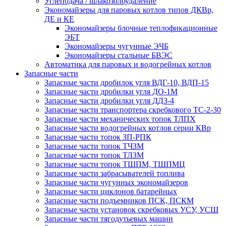
Углеподача / шлакозолоудаление
Экономайзеры для паровых котлов типов ДКВр,
ДЕ и КЕ
Экономайзеры блочные теплофикационные
ЭБТ
Экономайзеры чугунные ЭЧБ
Экономайзеры стальные БВЭС
Автоматика для паровых и водогрейных котлов
Запасные части
Запасные части дробилок угля ВДГ-10, ВДП-15
Запасные части дробилки угля ДО-1М
Запасные части дробилки угля ДДЗ-4
Запасные части транспортера скребкового ТС-2-30
Запасные части механических топок ТЛПХ
Запасные части водогрейных котлов серии КВр
Запасные части топок ЗП-РПК
Запасные части топок ТЧЗМ
Запасные части топок ТЛЗМ
Запасные части топок ТШПМ, ТШПМЦ
Запасные части забрасывателей топлива
Запасные части чугунных экономайзеров
Запасные части циклонов батарейных
Запасные части подъемников ПСК, ПСКМ
Запасные части установок скребковых УСУ, УСШ
Запасные части тягодутьевых машин