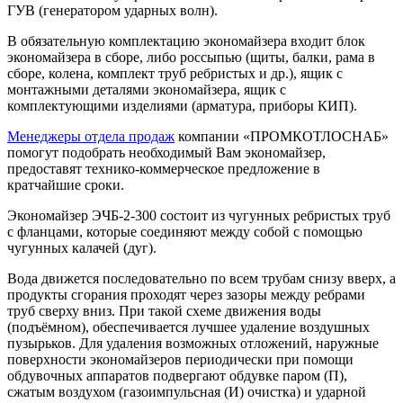
ГУВ (генератором ударных волн).
В обязательную комплектацию экономайзера входит блок
экономайзера в сборе, либо россыпью (щиты, балки, рама в
сборе, колена, комплект труб ребристых и др.), ящик с
монтажными деталями экономайзера, ящик с
комплектующими изделиями (арматура, приборы КИП).
Менеджеры отдела продаж
компании «ПРОМКОТЛОСНАБ»
помогут подобрать необходимый Вам экономайзер,
предоставят технико-коммерческое предложение в
кратчайшие сроки.
Экономайзер ЭЧБ-2-300 состоит из чугунных ребристых труб
с фланцами, которые соединяют между собой с помощью
чугунных калачей (дуг).
Вода движется последовательно по всем трубам снизу вверх, а
продукты сгорания проходят через зазоры между ребрами
труб сверху вниз. При такой схеме движения воды
(подъёмном), обеспечивается лучшее удаление воздушных
пузырьков. Для удаления возможных отложений, наружные
поверхности экономайзеров периодически при помощи
обдувочных аппаратов подвергают обдувке паром (П),
сжатым воздухом (газоимпульсная (И) очистка) и ударной