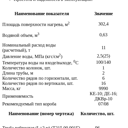
Наименование показателя
Значение
2
302,4
Площадь поверхности нагрева, м
3
0,63
Водяной объем, м
Номинальный расход воды
11
(расчетный), т
2
2,5(25)
Давление воды, МПа (кгс/см
)
0
100/140
Температура воды на входе/выходе,
С
Количество колонок, шт.
1
Длина трубы, м
2
Количество рядов по горизонтали, шт.
6
Количество рядов по вертикали, шт.
16
Масса, кг
9990
КЕ-10; ДЕ-16;
Применяемость
ДКВр-10
Рекомендуемый тип короба
07/08
Наименование (номер чертежа)
Количество, шт.
Труба ребристая (L=2 м) (Т215.00.001Г)
96