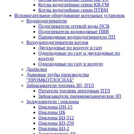
Котлы водогрейные серии КВ-ГМ
Котлы водогрейные серии ПТВМ
Вспомогательное оборудование котельных установок
Водоподогреватели
Подогреватели сетевой воды ПСВ
Подогреватели водоводяные ПВВ
Пароводяные водоподогреватели ПП
Воздухоподогреватели котлов
Двухходовые по воздуху и газу
Одноходовые по газу и двухходовые по
воздуху
Одноходовые по газу и воздуху
Дробилки
Дымовые трубы производства
"ПРОМКОТЛОСНАБ"
Забрасыватели топлива ЗП, ПТЛ
Питатели топлива ленточные ПТЛ
Забрасыватели пневмомеханические ЗП
Золоуловители / циклоны
Циклоны ЦН-15
Циклоны ЦБ
Циклоны БЦ-512
Циклоны БЦ-259
Циклоны БЦ-2
Золоуловители ЗУ