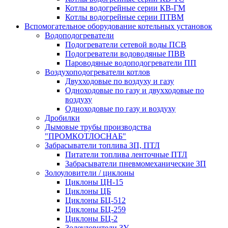
Котлы водогрейные серии КВ-ГМ
Котлы водогрейные серии ПТВМ
Вспомогательное оборудование котельных установок
Водоподогреватели
Подогреватели сетевой воды ПСВ
Подогреватели водоводяные ПВВ
Пароводяные водоподогреватели ПП
Воздухоподогреватели котлов
Двухходовые по воздуху и газу
Одноходовые по газу и двухходовые по
воздуху
Одноходовые по газу и воздуху
Дробилки
Дымовые трубы производства
"ПРОМКОТЛОСНАБ"
Забрасыватели топлива ЗП, ПТЛ
Питатели топлива ленточные ПТЛ
Забрасыватели пневмомеханические ЗП
Золоуловители / циклоны
Циклоны ЦН-15
Циклоны ЦБ
Циклоны БЦ-512
Циклоны БЦ-259
Циклоны БЦ-2
Золоуловители ЗУ