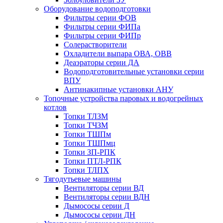
Оборудование водоподготовки
Фильтры серии ФОВ
Фильтры серии ФИПа
Фильтры серии ФИПр
Солерастворители
Охладители выпара ОВА, ОВВ
Деаэраторы серии ДА
Водоподготовительные установки серии
ВПУ
Антинакипные установки АНУ
Топочные устройства паровых и водогрейных
котлов
Топки ТЛЗМ
Топки ТЧЗМ
Топки ТШПм
Топки ТШПмц
Топки ЗП-РПК
Топки ПТЛ-РПК
Топки ТЛПХ
Тягодутьевые машины
Вентиляторы серии ВД
Вентиляторы серии ВДН
Дымососы серии Д
Дымососы серии ДН