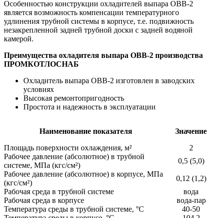
Особенностью конструкции охладителей выпара ОВВ-2
является возможность компенсации температурного
удлинения трубной системы в корпусе, т.е. подвижность
незакрепленной задней трубной доски с задней водяной
камерой.
Преимущества охладителя выпара ОВВ-2 производства
ПРОМКОТЛОСНАБ
Охладитель выпара ОВВ-2 изготовлен в заводских
условиях
Высокая ремонтопригодность
Простота и надежность в эксплуатации
Наименование показателя
Значение
Площадь поверхности охлаждения, м²
2
Рабочее давление (абсолютное) в трубной
0,5 (5,0)
системе, МПа (кгс/см²)
Рабочее давление (абсолютное) в корпусе, МПа
0,12 (1,2)
(кгс/см²)
Рабочая среда в трубной системе
вода
Рабочая среда в корпусе
вода-пар
Температура среды в трубной системе, °С
40-50
Температура среды в корпусе, °С
104,2