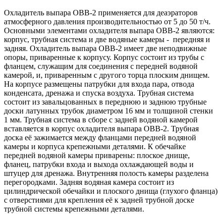
Охладитель выпара ОВВ-2 применяется для деаэраторов
атмосферного давления производительностью от 5 до 50 т/ч.
Основными элементами охладителя выпара ОВВ-2 являются:
корпус, трубная система и две водяные камеры - передняя и
задняя. Охладитель выпара ОВВ-2 имеет две неподвижные
опоры, приваренные к корпусу. Корпус состоит из трубы с
фланцем, служащим для соединения с передней водяной
камерой, и, приваренным с другого торца плоским днищем.
На корпусе размещены патрубки для входа пара, отвода
конденсата, дренажа и спуска воздуха. Трубная система
состоит из завальцованных в переднюю и заднюю трубные
доски латунных трубок диаметром 16 мм и толщиной стенки
1 мм. Трубная система в сборе с задней водяной камерой
вставляется в корпус охладителя выпара ОВВ-2. Трубная
доска её зажимается между фланцами передней водяной
камеры и корпуса крепежными деталями. К обечайке
передней водяной камеры приварены: плоское днище,
фланец, патрубки входа и выхода охлаждающей воды и
штуцер для дренажа. Внутренняя полость камеры разделена
перегородками. Задняя водяная камера состоит из
цилиндрической обечайки и плоского днища (глухого фланца)
с отверстиями для крепления её к задней трубной доске
трубной системы крепежными деталями.