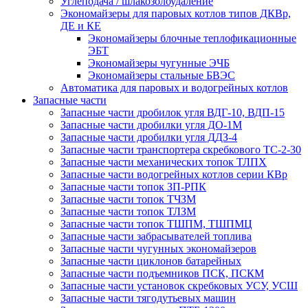
Углеподача / шлакозолоудаление
Экономайзеры для паровых котлов типов ДКВр,
ДЕ и КЕ
Экономайзеры блочные теплофикационные
ЭБТ
Экономайзеры чугунные ЭЧБ
Экономайзеры стальные БВЭС
Автоматика для паровых и водогрейных котлов
Запасные части
Запасные части дробилок угля ВДГ-10, ВДП-15
Запасные части дробилки угля ДО-1М
Запасные части дробилки угля ДДЗ-4
Запасные части транспортера скребкового ТС-2-30
Запасные части механических топок ТЛПХ
Запасные части водогрейных котлов серии КВр
Запасные части топок ЗП-РПК
Запасные части топок ТЧЗМ
Запасные части топок ТЛЗМ
Запасные части топок ТШПМ, ТШПМЦ
Запасные части забрасывателей топлива
Запасные части чугунных экономайзеров
Запасные части циклонов батарейных
Запасные части подъемников ПСК, ПСКМ
Запасные части установок скребковых УСУ, УСШ
Запасные части тягодутьевых машин