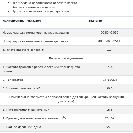
Произведена балансировка рабочего колеса.
Высокая ремонтопригодность.
Простота и надежность в эксплуатации.
Наименование показателя
Значение
Номер чертежа компоновки, правое вращение
00.8046.072
Номер чертежа компоновки, левое вращение
00.8046.072-01
Диаметр рабочего колеса, м
1,0
Параметры э/двигателя:
1. Частота вращения рабоч.колеса (синхронная), max,
1500
об/мин
2. Типоразмер
АИР180М4
3. Установл. мощность, кВт
30,0
Номинальные параметры в рабочей зоне* (для синхронной частоты вращения
двигателя):
1. Потребляемая мощность, кВт
15,5
3
2. Производительность на всасывании, м
/ч
20430
3. Полное давление, даПа
223,0