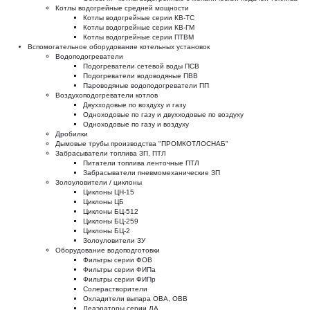
Котлы водогрейные средней мощности
Котлы водогрейные серии КВ-ТС
Котлы водогрейные серии КВ-ГМ
Котлы водогрейные серии ПТВМ
Вспомогательное оборудование котельных установок
Водоподогреватели
Подогреватели сетевой воды ПСВ
Подогреватели водоводяные ПВВ
Пароводяные водоподогреватели ПП
Воздухоподогреватели котлов
Двухходовые по воздуху и газу
Одноходовые по газу и двухходовые по воздуху
Одноходовые по газу и воздуху
Дробилки
Дымовые трубы производства "ПРОМКОТЛОСНАБ"
Забрасыватели топлива ЗП, ПТЛ
Питатели топлива ленточные ПТЛ
Забрасыватели пневмомеханические ЗП
Золоуловители / циклоны
Циклоны ЦН-15
Циклоны ЦБ
Циклоны БЦ-512
Циклоны БЦ-259
Циклоны БЦ-2
Золоуловители ЗУ
Оборудование водоподготовки
Фильтры серии ФОВ
Фильтры серии ФИПа
Фильтры серии ФИПр
Солерастворители
Охладители выпара ОВА, ОВВ
Деаэраторы серии ДА