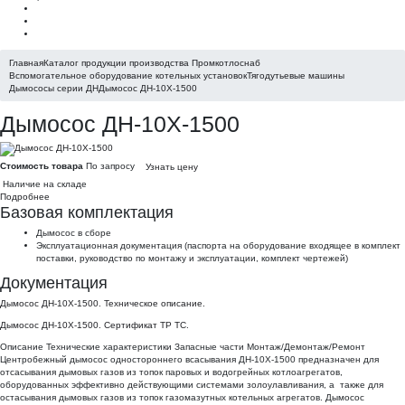
Главная
Каталог продукции производства Промкотлоснаб
Вспомогательное оборудование котельных установок
Тягодутьевые машины
Дымососы серии ДН
Дымосос ДН-10Х-1500
Дымосос ДН-10Х-1500
Стоимость товара
По запросу
Узнать цену
Наличие на складе
Подробнее
Базовая комплектация
Дымосос в сборе
Эксплуатационная документация (паспорта на оборудование входящее в комплект
поставки, руководство по монтажу и эксплуатации, комплект чертежей)
Документация
Дымосос ДН-10Х-1500. Техническое описание.
Дымосос ДН-10Х-1500. Сертификат ТР ТС
.
Описание
Технические характеристики
Запасные части
Монтаж/Демонтаж/Ремонт
Центробежный дымосос одностороннего всасывания ДН-10Х-1500 предназначен для
отсасывания дымовых газов из топок паровых и водогрейных котлоагрегатов,
оборудованных эффективно действующими системами золоулавливания, а также для
остасывания дымовых газов из топок газомазутных котельных агрегатов. Дымосос