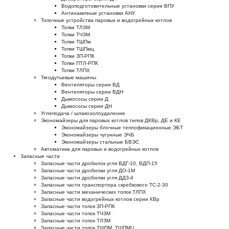
Водоподготовительные установки серии ВПУ
Антинакипные установки АНУ
Топочные устройства паровых и водогрейных котлов
Топки ТЛЗМ
Топки ТЧЗМ
Топки ТШПм
Топки ТШПмц
Топки ЗП-РПК
Топки ПТЛ-РПК
Топки ТЛПХ
Тягодутьевые машины
Вентиляторы серии ВД
Вентиляторы серии ВДН
Дымососы серии Д
Дымососы серии ДН
Углеподача / шлакозолоудаление
Экономайзеры для паровых котлов типов ДКВр, ДЕ и КЕ
Экономайзеры блочные теплофикационные ЭБТ
Экономайзеры чугунные ЭЧБ
Экономайзеры стальные БВЭС
Автоматика для паровых и водогрейных котлов
Запасные части
Запасные части дробилок угля ВДГ-10, ВДП-15
Запасные части дробилки угля ДО-1М
Запасные части дробилки угля ДДЗ-4
Запасные части транспортера скребкового ТС-2-30
Запасные части механических топок ТЛПХ
Запасные части водогрейных котлов серии КВр
Запасные части топок ЗП-РПК
Запасные части топок ТЧЗМ
Запасные части топок ТЛЗМ
Запасные части топок ТШПМ, ТШПМЦ