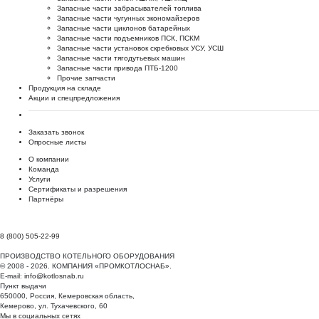
Запасные части забрасывателей топлива
Запасные части чугунных экономайзеров
Запасные части циклонов батарейных
Запасные части подъемников ПСК, ПСКМ
Запасные части установок скребковых УСУ, УСШ
Запасные части тягодутьевых машин
Запасные части привода ПТБ-1200
Прочие запчасти
Продукция на складе
Акции и спецпредложения
Заказать звонок
Опросные листы
О компании
Команда
Услуги
Сертификаты и разрешения
Партнёры
8 (800) 505-22-99
ПРОИЗВОДСТВО КОТЕЛЬНОГО ОБОРУДОВАНИЯ
© 2008 - 2026. КОМПАНИЯ «ПРОМКОТЛОСНАБ».
E-mail:
info@kotlosnab.ru
Пункт выдачи
650000
,
Россия
,
Кемеровская область
,
Кемерово
,
ул. Тухачевского, 60
Мы в социальных сетях