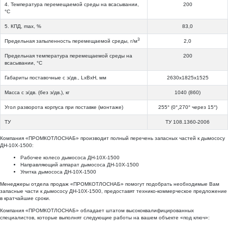
4. Температура перемещаемой среды на всасывании,
200
°С
5. КПД, max, %
83,0
3
Предельная запыленность перемещаемой среды, г/м
2,0
Предельная температура перемещаемой среды на
200
всасывании, °С
Габариты поставочные с э/дв., LхВхH, мм
2630х1825х1525
Масса с э/дв. (без э/дв.), кг
1040 (860)
Угол разворота корпуса при поставке (монтаже)
255° (0°¸270° через 15°)
ТУ
ТУ 108.1360-2006
Компания «ПРОМКОТЛОСНАБ» производит полный перечень запасных частей к дымососу
ДН-10Х-1500:
Рабочее колесо дымососа ДН-10Х-1500
Направляющий аппарат дымососа ДН-10Х-1500
Улитка дымососа ДН-10Х-1500
Менеджеры отдела продаж
«ПРОМКОТЛОСНАБ» помогут подобрать необходимые Вам
запасные части к дымососу ДН-10Х-1500, предоставят технико-коммерческое предложение
в кратчайшие сроки.
Компания «ПРОМКОТЛОСНАБ» обладает штатом высококвалифицированных
специалистов, которые выполнят следующие работы на вашем объекте «под ключ»: