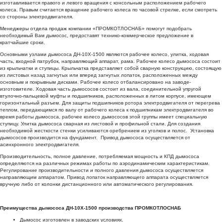
изготавливается правого и левого вращения с консольным расположением рабочего
колеса. Правым считается вращение рабочего колеса по часовой стрелке, если смотреть
со стороны электродвигателя.
Менеджеры отдела продаж
компании «ПРОМКОТЛОСНАБ» помогут подобрать
необходимый Вам дымосос, предоставят технико-коммерческое предложение в
кратчайшие сроки.
Основными узлами дымососа ДН-10Х-1500 являются рабочее колесо, улитка, ходовая
часть, входной патрубок, направляющий аппарат, рама. Рабочее колесо дымососа состоит
из крыльчатки и ступицы. Крыльчатка представляет собой сварную конструкцию, состоящую
из листовых назад загнутых или вперед загнутых лопаток, расположенных между
основным и покрывным дисками. Рабочее колесо отбалансировано на заводе-
изготовителе. Ходовая часть дымососов состоит из вала, соединительной упругой
втулочно-пальцевой муфты и подшипников, расположенных в литом корпусе, имеющем
горизонтальный разъем. Для защиты подшипников ротора электродвигателя от перегрева
теплом, передающимся по валу от рабочего колеса к подшипникам электродвигателя во
время работы дымососа, рабочее колесо дымососов этой группы имеет специальную
ступицу. Улитка дымососа сварная из листовой и профильной стали. Для создания
необходимой жесткости стенки усиливаются оребрением из уголков и полос. Установка
дымососов производится на фундамент. Привод дымососа осуществляется от
асинхронного электродвигателя.
Производительность, полное давление, потребляемая мощность и КПД дымососа
определяются на различных режимах работы по аэродинамическим характеристикам.
Регулирование производительности и полного давления дымососа осуществляется
направляющим аппаратом. Привод лопаток направляющего аппарата осуществляется
вручную либо от колонки дистанционного или автоматического регулирования.
Преимущества дымососа ДН-10Х-1500 производства ПРОМКОТЛОСНАБ
Дымосос изготовлен в заводских условиях.