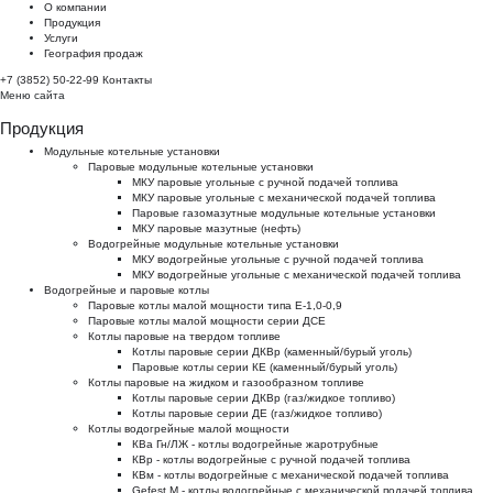
О компании
Продукция
Услуги
География продаж
+7 (3852) 50-22-99
Контакты
Меню сайта
Продукция
Модульные котельные установки
Паровые модульные котельные установки
МКУ паровые угольные с ручной подачей топлива
МКУ паровые угольные с механической подачей топлива
Паровые газомазутные модульные котельные установки
МКУ паровые мазутные (нефть)
Водогрейные модульные котельные установки
МКУ водогрейные угольные с ручной подачей топлива
МКУ водогрейные угольные с механической подачей топлива
Водогрейные и паровые котлы
Паровые котлы малой мощности типа Е-1,0-0,9
Паровые котлы малой мощности серии ДСЕ
Котлы паровые на твердом топливе
Котлы паровые серии ДКВр (каменный/бурый уголь)
Паровые котлы серии КЕ (каменный/бурый уголь)
Котлы паровые на жидком и газообразном топливе
Котлы паровые серии ДКВр (газ/жидкое топливо)
Котлы паровые серии ДЕ (газ/жидкое топливо)
Котлы водогрейные малой мощности
КВа Гн/ЛЖ - котлы водогрейные жаротрубные
КВр - котлы водогрейные с ручной подачей топлива
КВм - котлы водогрейные с механической подачей топлива
Gefest M - котлы водогрейные с механической подачей топлива