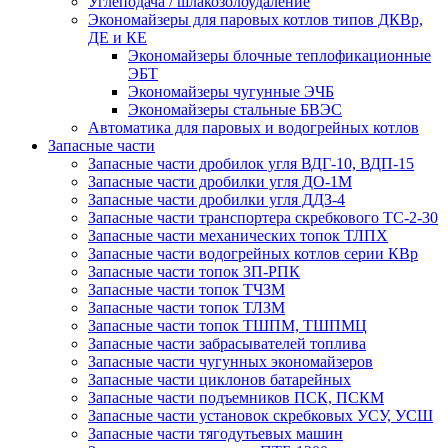
Углеподача / шлакозолоудаление
Экономайзеры для паровых котлов типов ДКВр,
ДЕ и КЕ
Экономайзеры блочные теплофикационные
ЭБТ
Экономайзеры чугунные ЭЧБ
Экономайзеры стальные БВЭС
Автоматика для паровых и водогрейных котлов
Запасные части
Запасные части дробилок угля ВДГ-10, ВДП-15
Запасные части дробилки угля ДО-1М
Запасные части дробилки угля ДДЗ-4
Запасные части транспортера скребкового ТС-2-30
Запасные части механических топок ТЛПХ
Запасные части водогрейных котлов серии КВр
Запасные части топок ЗП-РПК
Запасные части топок ТЧЗМ
Запасные части топок ТЛЗМ
Запасные части топок ТШПМ, ТШПМЦ
Запасные части забрасывателей топлива
Запасные части чугунных экономайзеров
Запасные части циклонов батарейных
Запасные части подъемников ПСК, ПСКМ
Запасные части установок скребковых УСУ, УСШ
Запасные части тягодутьевых машин