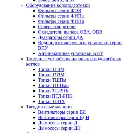
Оборудование водоподготовки
Фильтры серии ФОВ
Фильтры серии ФИПа
Фильтры серии ФИПр
Солерастворители
Охладители выпара ОВА, ОВВ
Деаэраторы серии ДА
Водоподготовительные установки серии
ВПУ
Антинакипные установки АНУ
Топочные устройства паровых и водогрейных
котлов
Топки ТЛЗМ
Топки ТЧЗМ
Топки ТШПм
Топки ТШПмц
Топки ЗП-РПК
Топки ПТЛ-РПК
Топки ТЛПХ
Тягодутьевые машины
Вентиляторы серии ВД
Вентиляторы серии ВДН
Дымососы серии Д
Дымососы серии ДН