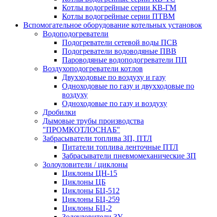
Котлы водогрейные серии КВ-ГМ
Котлы водогрейные серии ПТВМ
Вспомогательное оборудование котельных установок
Водоподогреватели
Подогреватели сетевой воды ПСВ
Подогреватели водоводяные ПВВ
Пароводяные водоподогреватели ПП
Воздухоподогреватели котлов
Двухходовые по воздуху и газу
Одноходовые по газу и двухходовые по
воздуху
Одноходовые по газу и воздуху
Дробилки
Дымовые трубы производства
"ПРОМКОТЛОСНАБ"
Забрасыватели топлива ЗП, ПТЛ
Питатели топлива ленточные ПТЛ
Забрасыватели пневмомеханические ЗП
Золоуловители / циклоны
Циклоны ЦН-15
Циклоны ЦБ
Циклоны БЦ-512
Циклоны БЦ-259
Циклоны БЦ-2
Золоуловители ЗУ