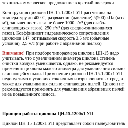
технико-коммерческое предложение в кратчайшие сроки.
Конструкция циклона ЦН-15-1200х1 УП рассчитана на
температуру до 400°С, разряжение (давление) 5(500) кПа (кгс/
м²), запыленность газа не более 1000 г/м³ (для слабо-
слипающихся газов), 250 г/м³ (для средне-слипающихся
газов). Коэффициент гидравлического сопротивления
циклонов 147, оптимальная скорость 3,5 м/с (обычные
условия), 2,5 м/с (при работе с абразивной пылью).
Внимание!
При подборе типоразмера циклона ЦН-15 надо
учитывать, что с увеличением диаметра циклона степень
очистки воздуха уменьшается, однако, не рекомендуется
применять циклоны малого диаметра для улавливания сильно
слипающейся пыли. Применение циклона ЦН-15-1200х1 УП
недопустимо в условиях токсичных и взрывоопасных сред, а
также для улавливания сильно слипающих пылей. Циклон не
рекомендуется применять для улавливания абразивных пылей
из-за повышенного износа.
Принцип работы циклона ЦН-15-1200х1 УП
Циклон ЦН-15-1200х1 УП представляет собой пылеуловитель