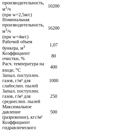
производительность,
10200
3
м
/ч
(при w=2,5м/с)
Номинальная
производительность,
16200
3
м
/ч
(при w=4м/с)
Рабочий объем
1,07
3
бункера, м
Коэффициент
80
очистки, %
Расч. температура на
400
о
входе,
С
Запыл. поступлен.
газов, г/м³ для
1000
слабослип. пылей
Запыл. поступлен.
газов, г/м³ для
250
среднеслип. пылей
Максимальное
давление
500
(разрежение), кгс/м²
Коэффициент
гидравлического