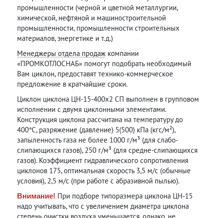
промышленности (черной и цветной металлургии,
химической, нефтяной и машиностроительной
промышленности, промышленности строительных
материалов, энергетике и т.д.)
Менеджеры отдела продаж
компании
«ПРОМКОТЛОСНАБ» помогут подобрать необходимый
Вам циклон, предоставят технико-коммерческое
предложение в кратчайшие сроки.
Циклон циклона ЦН-15-400х2 СП выполнен в групповом
исполнении с двумя циклонными элементами.
Конструкция циклона рассчитана на температуру до
400°С, разряжение (давление) 5(500) кПа (кгс/м²),
запыленность газа не более 1000 г/м³ (для слабо-
слипающихся газов), 250 г/м³ (для средне-слипающихся
газов). Коэффициент гидравлического сопротивления
циклонов 175, оптимальная скорость 3,5 м/с (обычные
условия), 2,5 м/с (при работе с абразивной пылью).
При подборе типоразмера циклона ЦН-15
Внимание!
надо учитывать, что с увеличением диаметра циклона
степень очистки воздуха уменьшается, однако, не