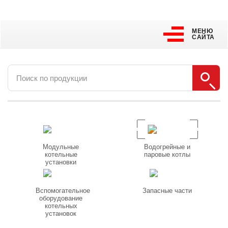
МЕНЮ
САЙТА
МЕНЮ
САЙТА
Модульные
Водогрейные и
котельные
паровые котлы
установки
Вспомогательное
Запасные части
оборудование
котельных
установок