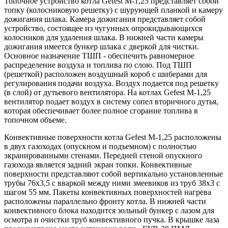
Топочное устройство котла Gefest M-1,25 представляет собой
топку (колосниковую решетку) с шурующей планкой и камеру
дожигания шлака. Камера дожигания представляет собой
устройство, состоящее из чугунных опрокидывающихся
колосников для удаления шлака. В нижней части камеры
дожигания имеется бункер шлака с дверкой для чистки.
Основное назначение ТШП - обеспечить равномерное
распределение воздуха и топлива по слою. Под ТШП
(решеткой) расположен воздушный короб с шиберами для
регулирования подачи воздуха. Воздух подается под решетку
(в слой) от дутьевого вентилятора. На котлах Gefest M-1,25
вентилятор подает воздух в систему сопел вторичного дутья,
которая обеспечивает более полное сгорание топлива в
топочном объеме.
Конвективные поверхности котла Gefest M-1,25 расположены
в двух газоходах (опускном и подъемном) с полностью
экранированными стенами. Передней стеной опускного
газохода является задний экран топки. Конвективные
поверхности представляют собой вертикально установленные
трубы 76х3,5 с вваркой между ними змеевиков из труб 38х3 с
шагом 55 мм. Пакеты конвективных поверхностей нагрева
расположены параллельно фронту котла. В нижней части
конвективного блока находится зольный бункер с лазом для
осмотра и очистки труб конвективного пучка. В крышке лаза