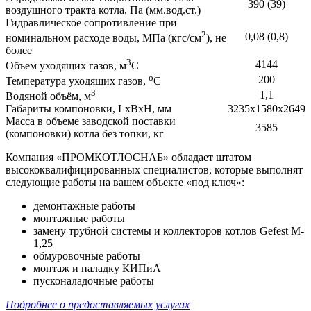
390 (39)
воздушного тракта котла, Па (мм.вод.ст.)
Гидравлическое сопротивление при
2
0,08 (0,8)
номинальном расходе воды, МПа (кгс/см
), не
более
3
4144
Объем уходящих газов, м
С
о
200
Температура уходящих газов,
С
3
1,1
Водяной объём, м
Габариты компоновки, LхВхH, мм
3235х1580х2649
Масса в объеме заводской поставки
3585
(компоновки) котла без топки, кг
Компания «ПРОМКОТЛОСНАБ» обладает штатом
высококвалифицированных специалистов, которые выполнят
следующие работы на вашем объекте «под ключ»:
демонтажные работы
монтажные работы
замену трубной системы и коллекторов котлов Gefest M-
1,25
обмуровочные работы
монтаж и наладку КИПиА
пусконаладочные работы
Подробнее о предоставляемых услугах