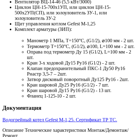
Вентилятор ВЦ-14-46 (5,5 кВт/3000)
Циклон ЦН-15-700x1УП, или циклон ЦН-15-
500x2УП(СП), или золоуловитель ЗУ-1, или
золоуловитель ЗУ-2
Щит управления котлом Gefest M-1,25
Комплект арматуры (ЗИП):
Манометр 1 МПа, Т=150°С, (G1/2), ⌀100 мм - 2 шт.
Термометр Т=150°С, (G1/2), ⌀100, L=100 мм - 2 шт.
Оправа под термометр Ду 15 (G1/2), L=100 мм - 2
шт.
Кран 3-х ходовой Ду15 Ру16 (G1/2) - 2 шт.
Клапан предохранительный ПКС-1 Ду50 Ру16
Рнастр 3,5-7 – 2шт.
Затвор дисковый поворотный Ду125 Ру16 - 2шт.
Кран шаровой Ду25 Ру16 (G1/2) - 7 шт.
Кран шаровой Ду15 Ру16 (G1/2) - 13 шт.
Фланец 1-125-10 - 2 шт.
Документация
Водогрейный котел Gefest M-1,25. Сертификат ТР ТС.
Описание
Технические характеристики
Монтаж/Демонтаж/
Ремонт