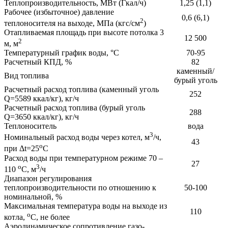
Теплопроизводительность, МВт (Гкал/ч)
1,25 (1,1)
Рабочее (избыточное) давление
0,6 (6,1)
2
теплоносителя на выходе, МПа (кгс/см
)
Отапливаемая площадь при высоте потолка 3
12 500
2
м, м
Температурный график воды, °С
70-95
Расчетный КПД, %
82
каменный/
Вид топлива
бурый уголь
Расчетный расход топлива (каменный уголь
252
Q=5589 ккал/кг), кг/ч
Расчетный расход топлива (бурый уголь
288
Q=3650 ккал/кг), кг/ч
Теплоноситель
вода
3
Номинальный расход воды через котел, м
/ч,
43
о
при Δt=25
С
Расход воды при температурном режиме 70 –
27
о
3
110
С, м
/ч
Диапазон регулирования
теплопроизводительности по отношению к
50-100
номинальной, %
Максимальная температура воды на выходе из
110
о
котла,
С, не более
Аэродинамическое сопротивление газо-