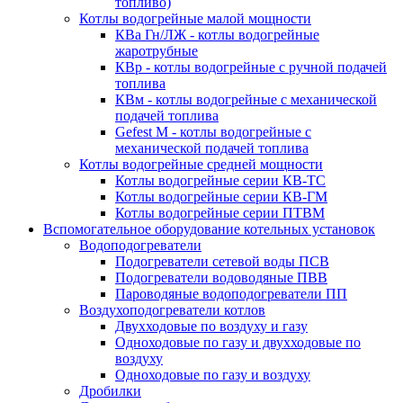
топливо)
Котлы водогрейные малой мощности
КВа Гн/ЛЖ - котлы водогрейные
жаротрубные
КВр - котлы водогрейные с ручной подачей
топлива
КВм - котлы водогрейные с механической
подачей топлива
Gefest M - котлы водогрейные с
механической подачей топлива
Котлы водогрейные средней мощности
Котлы водогрейные серии КВ-ТС
Котлы водогрейные серии КВ-ГМ
Котлы водогрейные серии ПТВМ
Вспомогательное оборудование котельных установок
Водоподогреватели
Подогреватели сетевой воды ПСВ
Подогреватели водоводяные ПВВ
Пароводяные водоподогреватели ПП
Воздухоподогреватели котлов
Двухходовые по воздуху и газу
Одноходовые по газу и двухходовые по
воздуху
Одноходовые по газу и воздуху
Дробилки