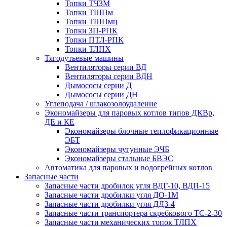
Топки ТЧЗМ
Топки ТШПм
Топки ТШПмц
Топки ЗП-РПК
Топки ПТЛ-РПК
Топки ТЛПХ
Тягодутьевые машины
Вентиляторы серии ВД
Вентиляторы серии ВДН
Дымососы серии Д
Дымососы серии ДН
Углеподача / шлакозолоудаление
Экономайзеры для паровых котлов типов ДКВр,
ДЕ и КЕ
Экономайзеры блочные теплофикационные
ЭБТ
Экономайзеры чугунные ЭЧБ
Экономайзеры стальные БВЭС
Автоматика для паровых и водогрейных котлов
Запасные части
Запасные части дробилок угля ВДГ-10, ВДП-15
Запасные части дробилки угля ДО-1М
Запасные части дробилки угля ДДЗ-4
Запасные части транспортера скребкового ТС-2-30
Запасные части механических топок ТЛПХ