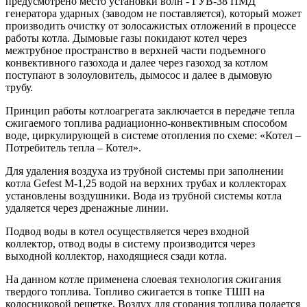
предусмотрено место установки волн - ГУВ-38 ПМД
генератора ударных (заводом не поставляется), который может
производить очистку от золосажистых отложений в процессе
работы котла. Дымовые газы покидают котел через
межтрубное пространство в верхней части подъемного
конвективного газохода и далее через газоход за котлом
поступают в золоуловитель, дымосос и далее в дымовую
трубу.
Принцип работы котлоагрегата заключается в передаче тепла
сжигаемого топлива радиационно-конвективным способом
воде, циркулирующей в системе отопления по схеме: «Котел –
Потребитель тепла – Котел».
Для удаления воздуха из трубной системы при заполнении
котла Gefest M-1,25 водой на верхних трубах и коллекторах
установлены воздушники. Вода из трубной системы котла
удаляется через дренажные линии.
Подвод воды в котел осуществляется через входной
коллектор, отвод воды в систему производится через
выходной коллектор, находящиеся сзади котла.
На данном котле применена слоевая технология сжигания
твердого топлива. Топливо сжигается в топке ТШП на
колосниковой решетке. Воздух для сгорания топлива подается