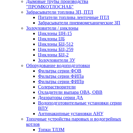
Дымовые трубы производства
"ПРОМКОТЛОСНАБ"
Забрасыватели топлива ЗП, ПТЛ
Питатели топлива ленточные ПТЛ
Забрасыватели пневмомеханические ЗП
Золоуловители / циклоны
Циклоны ЦН-15
Циклоны ЦБ
Циклоны БЦ-512
Циклоны БЦ-259
Циклоны БЦ-2
Золоуловители ЗУ
Оборудование водоподготовки
Фильтры серии ФОВ
Фильтры серии ФИПа
Фильтры серии ФИПр
Солерастворители
Охладители выпара ОВА, ОВВ
Деаэраторы серии ДА
Водоподготовительные установки серии
ВПУ
Антинакипные установки АНУ
Топочные устройства паровых и водогрейных
котлов
Топки ТЛЗМ