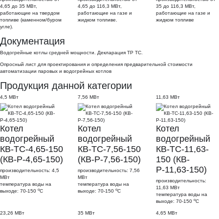
4,65 до 35 МВт,
4,65 до 116,3 МВт,
35 до 116,3 МВт,
работающие на твердом
работающие на газе и
работающие на газе и
топливе (каменном/буром
жидком топливе.
жидком топливе
угле).
Документация
Водогрейные котлы средней мощности. Декларация ТР ТС.
Опросный лист для проектирования и определения предварительной стоимости
автоматизации паровых и водогрейных котлов
Продукция данной категории
4,5 МВт
7,56 МВт
11,63 МВт
Котел
Котел
Котел
водогрейный
водогрейный
водогрейный
КВ-ТС-4,65-150
КВ-ТС-7,56-150
КВ-ТС-11,63-
(КВ-Р-4,65-150)
(КВ-Р-7,56-150)
150 (КВ-
Р-11,63-150)
производительность: 4,5
производительность: 7,56
МВт
МВт
производительность:
температура воды на
температура воды на
11,63 МВт
о
о
выходе: 70-150
С
выходе: 70-150
С
температура воды на
о
выходе: 70-150
С
23,26 МВт
35 МВт
4,65 МВт