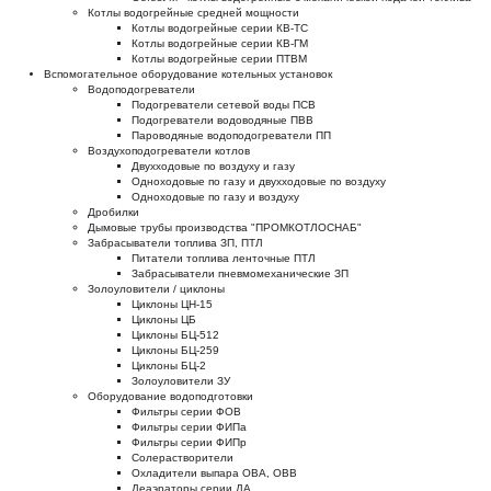
Котлы водогрейные средней мощности
Котлы водогрейные серии КВ-ТС
Котлы водогрейные серии КВ-ГМ
Котлы водогрейные серии ПТВМ
Вспомогательное оборудование котельных установок
Водоподогреватели
Подогреватели сетевой воды ПСВ
Подогреватели водоводяные ПВВ
Пароводяные водоподогреватели ПП
Воздухоподогреватели котлов
Двухходовые по воздуху и газу
Одноходовые по газу и двухходовые по воздуху
Одноходовые по газу и воздуху
Дробилки
Дымовые трубы производства "ПРОМКОТЛОСНАБ"
Забрасыватели топлива ЗП, ПТЛ
Питатели топлива ленточные ПТЛ
Забрасыватели пневмомеханические ЗП
Золоуловители / циклоны
Циклоны ЦН-15
Циклоны ЦБ
Циклоны БЦ-512
Циклоны БЦ-259
Циклоны БЦ-2
Золоуловители ЗУ
Оборудование водоподготовки
Фильтры серии ФОВ
Фильтры серии ФИПа
Фильтры серии ФИПр
Солерастворители
Охладители выпара ОВА, ОВВ
Деаэраторы серии ДА