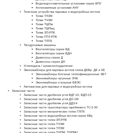
Водоподготовительные установки серии ВПУ
Антинакипные установки АНУ
Топочные устройства паровых и водогрейных котлов
Топки ТЛЗМ
Топки ТЧЗМ
Топки ТШПм
Топки ТШПмц
Топки ЗП-РПК
Топки ПТЛ-РПК
Топки ТЛПХ
Тягодутьевые машины
Вентиляторы серии ВД
Вентиляторы серии ВДН
Дымососы серии Д
Дымососы серии ДН
Углеподача / шлакозолоудаление
Экономайзеры для паровых котлов типов ДКВр, ДЕ и КЕ
Экономайзеры блочные теплофикационные ЭБТ
Экономайзеры чугунные ЭЧБ
Экономайзеры стальные БВЭС
Автоматика для паровых и водогрейных котлов
Запасные части
Запасные части дробилок угля ВДГ-10, ВДП-15
Запасные части дробилки угля ДО-1М
Запасные части дробилки угля ДДЗ-4
Запасные части транспортера скребкового ТС-2-30
Запасные части механических топок ТЛПХ
Запасные части водогрейных котлов серии КВр
Запасные части топок ЗП-РПК
Запасные части топок ТЧЗМ
Запасные части топок ТЛЗМ
Запасные части топок ТШПМ, ТШПМЦ