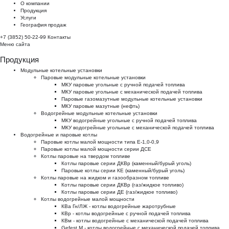
О компании
Продукция
Услуги
География продаж
+7 (3852) 50-22-99
Контакты
Меню сайта
Продукция
Модульные котельные установки
Паровые модульные котельные установки
МКУ паровые угольные с ручной подачей топлива
МКУ паровые угольные с механической подачей топлива
Паровые газомазутные модульные котельные установки
МКУ паровые мазутные (нефть)
Водогрейные модульные котельные установки
МКУ водогрейные угольные с ручной подачей топлива
МКУ водогрейные угольные с механической подачей топлива
Водогрейные и паровые котлы
Паровые котлы малой мощности типа Е-1,0-0,9
Паровые котлы малой мощности серии ДСЕ
Котлы паровые на твердом топливе
Котлы паровые серии ДКВр (каменный/бурый уголь)
Паровые котлы серии КЕ (каменный/бурый уголь)
Котлы паровые на жидком и газообразном топливе
Котлы паровые серии ДКВр (газ/жидкое топливо)
Котлы паровые серии ДЕ (газ/жидкое топливо)
Котлы водогрейные малой мощности
КВа Гн/ЛЖ - котлы водогрейные жаротрубные
КВр - котлы водогрейные с ручной подачей топлива
КВм - котлы водогрейные с механической подачей топлива
Gefest M - котлы водогрейные с механической подачей топлива