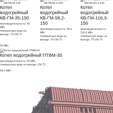
Котел
Котел
Котел
водогрейный
водогрейный
водогрейный
КВ-ГМ-35-150
КВ-ГМ-58,2-
КВ-ГМ-116,3-
150
150
производительность: 35
МВт
производительность: 58,2
производительность:
температура воды на
МВт
116,3 МВт
о
выходе: 70-150
С
температура воды на
температура воды на
о
о
выходе: 70-150
С
выходе: 70-150
С
35 МВт
Котел водогрейный ПТВМ-30
производительность: 35 МВт
о
температура воды на выходе: 150
С
58,2 МВт