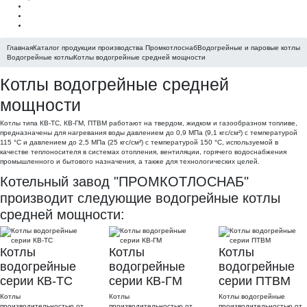
Главная
Каталог продукции производства Промкотлоснаб
Водогрейные и паровые котлы
Водогрейные котлы
Котлы водогрейные средней мощности
Котлы водогрейные средней
мощности
Котлы типа КВ-ТС, КВ-ГМ, ПТВМ работают на твердом, жидком и газообразном топливе,
предназначены для нагревания воды давлением до 0,9 МПа (9,1 кгс/см²) с температурой
115 °С и давлением до 2,5 МПа (25 кгс/см²) с температурой 150 °С, используемой в
качестве теплоносителя в системах отопления, вентиляции, горячего водоснабжения
промышленного и бытового назначения, а также для технологических целей.
Котельный завод "ПРОМКОТЛОСНАБ"
производит следующие водогрейные котлы
средней мощности:
Котлы
Котлы
Котлы
водогрейные
водогрейные
водогрейные
серии КВ-ТС
серии КВ-ГМ
серии ПТВМ
Котлы
Котлы
Котлы водогрейные
производительностью от
производительностью от
производительностью от