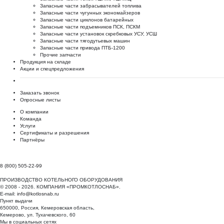
Запасные части забрасывателей топлива
Запасные части чугунных экономайзеров
Запасные части циклонов батарейных
Запасные части подъемников ПСК, ПСКМ
Запасные части установок скребковых УСУ, УСШ
Запасные части тягодутьевых машин
Запасные части привода ПТБ-1200
Прочие запчасти
Продукция на складе
Акции и спецпредложения
Заказать звонок
Опросные листы
О компании
Команда
Услуги
Сертификаты и разрешения
Партнёры
8 (800) 505-22-99
ПРОИЗВОДСТВО КОТЕЛЬНОГО ОБОРУДОВАНИЯ
© 2008 - 2026. КОМПАНИЯ «ПРОМКОТЛОСНАБ».
E-mail:
info@kotlosnab.ru
Пункт выдачи
650000
,
Россия
,
Кемеровская область
,
Кемерово
,
ул. Тухачевского, 60
Мы в социальных сетях