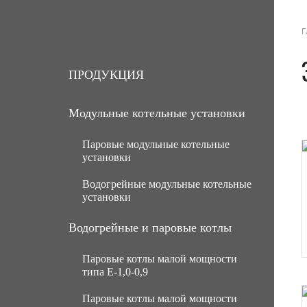
Г
О КОМПАНИИ
ПРОДУКЦИЯ
УСЛ
ПРОДУКЦИЯ
Модульные котельные установки
Паровые модульные котельные
установки
Водогрейные модульные котельные
МКУ паровые угольные с ручной
установки
подачей топлива
МКУ паровые угольные с
МКУ водогрейные угольные с
Водогрейные и паровые котлы
механической подачей топлива
ручной подачей топлива
Паровые котлы малой мощности
Паровые газомазутные модульные
МКУ водогрейные угольные с
типа Е-1,0-0,9
котельные установки
механической подачей топлива
Паровые котлы малой мощности
МКУ паровые мазутные (нефть)