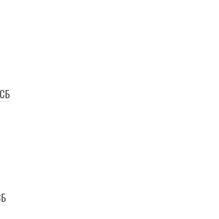
0СБ
СБ