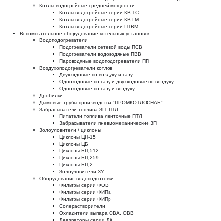
Котлы водогрейные средней мощности
Котлы водогрейные серии КВ-ТС
Котлы водогрейные серии КВ-ГМ
Котлы водогрейные серии ПТВМ
Вспомогательное оборудование котельных установок
Водоподогреватели
Подогреватели сетевой воды ПСВ
Подогреватели водоводяные ПВВ
Пароводяные водоподогреватели ПП
Воздухоподогреватели котлов
Двухходовые по воздуху и газу
Одноходовые по газу и двухходовые по воздуху
Одноходовые по газу и воздуху
Дробилки
Дымовые трубы производства "ПРОМКОТЛОСНАБ"
Забрасыватели топлива ЗП, ПТЛ
Питатели топлива ленточные ПТЛ
Забрасыватели пневмомеханические ЗП
Золоуловители / циклоны
Циклоны ЦН-15
Циклоны ЦБ
Циклоны БЦ-512
Циклоны БЦ-259
Циклоны БЦ-2
Золоуловители ЗУ
Оборудование водоподготовки
Фильтры серии ФОВ
Фильтры серии ФИПа
Фильтры серии ФИПр
Солерастворители
Охладители выпара ОВА, ОВВ
Деаэраторы серии ДА