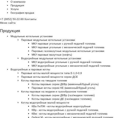
О компании
Продукция
Услуги
География продаж
+7 (3852) 50-22-99
Контакты
Меню сайта
Продукция
Модульные котельные установки
Паровые модульные котельные установки
МКУ паровые угольные с ручной подачей топлива
МКУ паровые угольные с механической подачей топлива
Паровые газомазутные модульные котельные установки
МКУ паровые мазутные (нефть)
Водогрейные модульные котельные установки
МКУ водогрейные угольные с ручной подачей топлива
МКУ водогрейные угольные с механической подачей топлива
Водогрейные и паровые котлы
Паровые котлы малой мощности типа Е-1,0-0,9
Паровые котлы малой мощности серии ДСЕ
Котлы паровые на твердом топливе
Котлы паровые серии ДКВр (каменный/бурый уголь)
Паровые котлы серии КЕ (каменный/бурый уголь)
Котлы паровые на жидком и газообразном топливе
Котлы паровые серии ДКВр (газ/жидкое топливо)
Котлы паровые серии ДЕ (газ/жидкое топливо)
Котлы водогрейные малой мощности
КВа Гн/ЛЖ - котлы водогрейные жаротрубные
КВр - котлы водогрейные с ручной подачей топлива
КВм - котлы водогрейные с механической подачей топлива
Gefest M - котлы водогрейные с механической подачей топлива