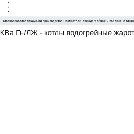
Главная
Каталог продукции производства Промкотлоснаб
Водогрейные и паровые котлы
В
КВа Гн/ЛЖ - котлы водогрейные жаро