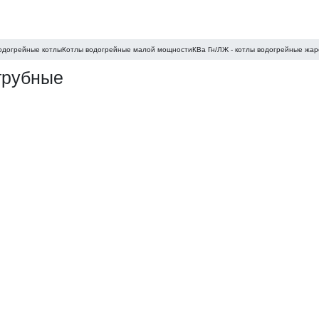
одогрейные котлы
Котлы водогрейные малой мощности
КВа Гн/ЛЖ - котлы водогрейные жа
трубные