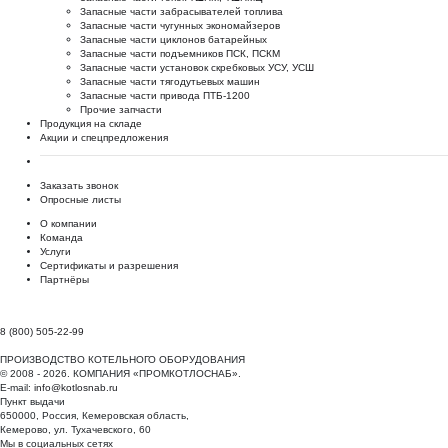
Запасные части забрасывателей топлива
Запасные части чугунных экономайзеров
Запасные части циклонов батарейных
Запасные части подъемников ПСК, ПСКМ
Запасные части установок скребковых УСУ, УСШ
Запасные части тягодутьевых машин
Запасные части привода ПТБ-1200
Прочие запчасти
Продукция на складе
Акции и спецпредложения
Заказать звонок
Опросные листы
О компании
Команда
Услуги
Сертификаты и разрешения
Партнёры
8 (800) 505-22-99
ПРОИЗВОДСТВО КОТЕЛЬНОГО ОБОРУДОВАНИЯ
© 2008 - 2026. КОМПАНИЯ «ПРОМКОТЛОСНАБ».
E-mail:
info@kotlosnab.ru
Пункт выдачи
650000
,
Россия
,
Кемеровская область
,
Кемерово
,
ул. Тухачевского, 60
Мы в социальных сетях