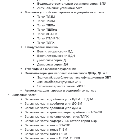
Водоподготовительные установки серии ВПУ
Антинакипные установки АНУ
Топочные устройства паровых и водогрейных котлов
Топки ТЛЗМ
Топки ТЧЗМ
Топки ТШПм
Топки ТШПмц
Топки ЗП-РПК
Топки ПТЛ-РПК
Топки ТЛПХ
Тягодутьевые машины
Вентиляторы серии ВД
Вентиляторы серии ВДН
Дымососы серии Д
Дымососы серии ДН
Углеподача / шлакозолоудаление
Экономайзеры для паровых котлов типов ДКВр, ДЕ и КЕ
Экономайзеры блочные теплофикационные ЭБТ
Экономайзеры чугунные ЭЧБ
Экономайзеры стальные БВЭС
Автоматика для паровых и водогрейных котлов
Запасные части
Запасные части дробилок угля ВДГ-10, ВДП-15
Запасные части дробилки угля ДО-1М
Запасные части дробилки угля ДДЗ-4
Запасные части транспортера скребкового ТС-2-30
Запасные части механических топок ТЛПХ
Запасные части водогрейных котлов серии КВр
Запасные части топок ЗП-РПК
Запасные части топок ТЧЗМ
Запасные части топок ТЛЗМ
Запасные части топок ТШПМ, ТШПМЦ