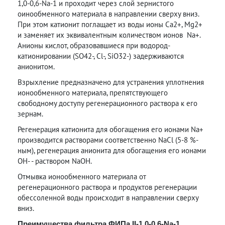
1,0-0,6-Na-1 и проходит через слой зернистого
оинообменного материала в направлении сверху вниз.
При этом катионит поглащает из воды ионы Ca2+, Mg2+
и заменяет их эквивалентным количеством ионов Na+.
Анионы кислот, образовавшиеся при водород-
катионировании (SO42-, Cl-, SiO32-) задерживаются
анионитом.
Взрыхление предназначено для устранения уплотнения
ионообменного материала, препятствующего
свободному доступу регенерационного раствора к его
зернам.
Регенерация катионита для обогащения его ионами Na+
производится растворами соответственно NaCl (5-8 %-
ным), регенерация анионита для обогащения его ионами
ОН- - раствором NaOH.
Отмывка ионообменного материала от
регенерационного раствора и продуктов регенерации
обессоленной воды происходит в направлении сверху
вниз.
Преимущества фильтра ФИПа II-1,0-0,6-Na-1