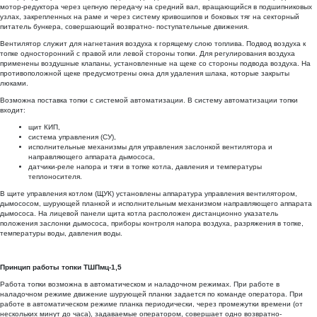
мотор-редуктора через цепную передачу на средний вал, вращающийся в подшипниковых
узлах, закрепленных на раме и через систему кривошипов и боковых тяг на секторный
питатель бункера, совершающий возвратно- поступательные движения.
Вентилятор служит для нагнетания воздуха к горящему слою топлива. Подвод воздуха к
топке односторонний с правой или левой стороны топки. Для регулирования воздуха
применены воздушные клапаны, установленные на щеке со стороны подвода воздуха. На
противоположной щеке предусмотрены окна для удаления шлака, которые закрыты
люками.
Возможна поставка топки с системой автоматизации. В систему автоматизации топки
входит:
щит КИП,
система управления (СУ),
исполнительные механизмы для управления заслонкой вентилятора и
направляющего аппарата дымососа,
датчики-реле напора и тяги в топке котла, давления и температуры
теплоносителя.
В щите управления котлом (ЩУК) установлены аппаратура управления вентилятором,
дымососом, шурующей планкой и исполнительным механизмом направляющего аппарата
дымососа. На лицевой панели щита котла расположен дистанционно указатель
положения заслонки дымососа, приборы контроля напора воздуха, разряжения в топке,
температуры воды, давления воды.
Принцип работы топки ТШПмц-1,5
Работа топки возможна в автоматическом и наладочном режимах. При работе в
наладочном режиме движение шурующей планки задается по команде оператора. При
работе в автоматическом режиме планка периодически, через промежутки времени (от
нескольких минут до часа), задаваемые оператором, совершает одно возвратно-