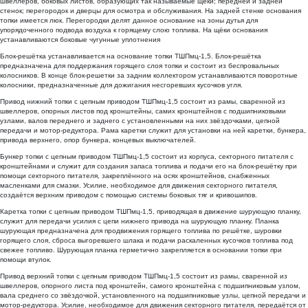
швеллеров, боковых листов, образующих так называемые щёки; передней и задней
стенок; перегородок и дверцы для осмотра и обслуживания. На задней стенке основания
топки имеется люк. Перегородки делят данное основание на зоны дутья для
упорядоченного подвода воздуха к горящему слою топлива. На щёки основания
устанавливаются боковые чугунные уплотнения
Блок-решётка устанавливается на основание топки ТШПмц-1,5. Блок-решётка
предназначена для поддержания горящего слоя топки и состоит из беспровальных
колосников. В конце блок-решетки за задним коллектором устанавливаются поворотные
колосники, предназначенные для дожигания несгоревших кусочков угля.
Привод нижний топки с цепным приводом ТШПмц-1,5 состоит из рамы, сваренной из
швеллеров, опорных листов под кронштейны, самих кронштейнов с подшипниковыми
узлами, валов переднего и заднего с установленными на них звёздочками, цепной
передачи и мотор-редуктора. Рама каретки служит для установки на ней каретки, бункера,
привода верхнего, опор бункера, концевых выключателей.
Бункер топки с цепным приводом ТШПмц-1,5 состоит из корпуса, секторного питателя с
кронштейнами и служит для создания запаса топлива и подачи его на блок-решётку при
помощи секторного питателя, закреплённого на осях кронштейнов, снабженных
масленками для смазки. Усилие, необходимое для движения секторного питателя,
создаётся верхним приводом с помощью системы боковых тяг и кривошипов.
Каретка топки с цепным приводом ТШПмц-1,5, приводящая в движение шурующую планку,
служит для передачи усилия с цепи нижнего привода на шурующую планку. Планка
шурующая предназначена для продвижения горящего топлива по решётке, шуровки
горящего слоя, сброса выгоревшего шлака и подачи раскаленных кусочков топлива под
свежее топливо. Шурующая планка герметично закрепляется в основании топки при
помощи втулок.
Привод верхний топки с цепным приводом ТШПмц-1,5 состоит из рамы, сваренной из
швеллеров, опорного листа под кронштейн, самого кронштейна с подшипниковым узлом,
вала среднего со звёздочкой, установленного на подшипниковые узлы, цепной передачи и
мотор-редуктора. Усилие, необходимое для движения секторного питателя, передаётся от