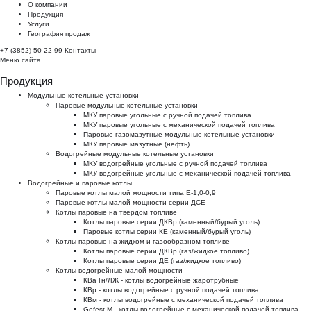
О компании
Продукция
Услуги
География продаж
+7 (3852) 50-22-99
Контакты
Меню сайта
Продукция
Модульные котельные установки
Паровые модульные котельные установки
МКУ паровые угольные с ручной подачей топлива
МКУ паровые угольные с механической подачей топлива
Паровые газомазутные модульные котельные установки
МКУ паровые мазутные (нефть)
Водогрейные модульные котельные установки
МКУ водогрейные угольные с ручной подачей топлива
МКУ водогрейные угольные с механической подачей топлива
Водогрейные и паровые котлы
Паровые котлы малой мощности типа Е-1,0-0,9
Паровые котлы малой мощности серии ДСЕ
Котлы паровые на твердом топливе
Котлы паровые серии ДКВр (каменный/бурый уголь)
Паровые котлы серии КЕ (каменный/бурый уголь)
Котлы паровые на жидком и газообразном топливе
Котлы паровые серии ДКВр (газ/жидкое топливо)
Котлы паровые серии ДЕ (газ/жидкое топливо)
Котлы водогрейные малой мощности
КВа Гн/ЛЖ - котлы водогрейные жаротрубные
КВр - котлы водогрейные с ручной подачей топлива
КВм - котлы водогрейные с механической подачей топлива
Gefest M - котлы водогрейные с механической подачей топлива