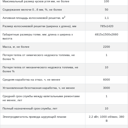
Максимальный размер кусков угля мм, не более
100
Содержание мелочи 0...6 мм, %, не более
50
2
Активная площадь колосниковой решетки, м
1,1
Размер колосниковой решетки (ширина х длина), мм
785x1420
Габаритные размеры топки, мм: длина х ширина х
4815х1500х2660
высота
Масса, кг, не более
2200
Потеря тепла от химического недожога топлива, не
1
более %
Потеря тепла от механического недожога топлива, не
10
более %
Средняя наработка на отказ, ч, не менее
6000
Установленная безотказная наработка, ч, не менее
3000
Средний срок службы между капитальными ремонтами
1
не менее, лет
Полный назначенный срок службы, лет
10
Электродвигатель привода шурующей планки
2,2 кВт, 1000 об/мин, 380
В