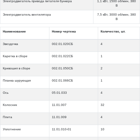
Электродвигатель привода питателя бункера
1,1 кВт, 1500 об/мин, 380
В
Электродвигатель вентилятора
7,5 кВт, 3000 об/мин, 380
В
Наименование
Номер чертежа
Количество, шт.
Звездочка
002.01.020СБ
4
Каретка в сборе
002.01.022СБ
1
Кривошип в сборе
002.01.050СБ
2
Планка шурующая
002.01.066СБ
1
Ось
05.01.033
4
Колосник
11.01.007
32
Плита
11.01.009
4
Уплотнение
11.01.010-01
10