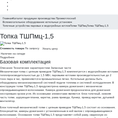
Главная
Каталог продукции производства Промкотлоснаб
Вспомогательное оборудование котельных установок
Топочные устройства паровых и водогрейных котлов
Топки ТШПмц
Топка ТШПмц-1,5
Топка ТШПмц-1,5
Стоимость товара
По запросу
Узнать цену
Наличие на складе
Подробнее
Базовая комплектация
Описание
Технические характеристики
Запасные части
Механическая топка с цепным приводом ТШПмц-1,5 комплектуется с водогрейными котлами
теплопроизводительностью до 1,5 МВт, паровыми котлами производительностью до 2
тонн пара в час, применяются в промышленных печах. Котельные должны быть
оборудованы механизированной системой подачи топлива и системой золоудаления. В
конструкции топки ТШПмц-1,5 предусмотрена камера дожигания с механически
опрокидывающимися колосниками. Камера дожигания предназначена для дожигания
несгоревших кусков угля. Их основными элементами являются: блок топочный, нижняя
часть топки, шурующая планка, каретка, рама привода, бункер, привод каретки, дутьевой
вентилятор.
Блок топочный механической топки с цепным приводом ТШПмц-1,5 состоит из основания,
блок-решётки, камеры дожигания с установленным в ней валом с опрокидывающимися
колосниками. Основание топки ТШПмц-1,5 представляет собой раму, сваренную из