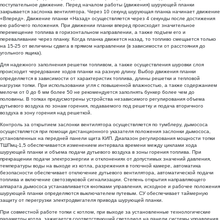
поступательное движение. Перед началом работы (движения) шурующей планки
закрывается заслонка вентилятора. Через 10 секунд шурующая планка начинает движение
«Вперед». Движение планки «Назад» осуществляется через 4 секунды после достижения
ею рабочего положения. При движении планки вперед происходит значительное
перемещение топлива в горизонтальном направлении, а также подъем его и
переваливание через планку. Когда планка движется назад, то топливо смещается только
на 15-25 от величины сдвига в прямом направлении (в зависимости от расстояния до
угольного ящика).
Для надежного заполнения решетки топливом, а также осуществления шуровки слоя
происходит чередование ходов планки на разную длину. Выбор движения планки
определяется в зависимости от характеристик топлива, длины решетки и тепловой
нагрузки топки. При использовании угля с повышенной влажностью, а также содержанием
мелочи от 0 до 6 мм более 50 не рекомендуется заполнять бункер более чем до
половины. В топках предусмотрены устройства независимого регулирования объема
дутьевого воздуха по зонам горения, подаваемого под решетку и подача вторичного
воздуха в зону горения над решеткой.
Контроль за открытием заслонки вентилятора осуществляется по тумблеру, дымососа
осуществляется при помощи дистанционного указателя положения заслонки дымососа,
установленных на передней панели щита КИП. Диапазон регулирования мощности топки
ТШПмц-1,5 обеспечивается изменением интервала времени между циклами хода
шурующей планки и объема подачи дутьевого воздуха в зоны горения топлива. При
прекращении подачи электроэнергии и отклонениях от допустимых значений давления,
температуры воды на выходе из котла, разрежения в топочной камере, автоматика
безопасности обеспечивает отключение дутьевого вентилятора, автоматической подачи
топлива и включение светозвуковой сигнализации. Степень открытия направляющего
аппарата дымососа устанавливается кнопками управления, исходное и рабочее положения
шурующей планки определяются выключателем путевым. СУ обеспечивает таймерную
защиту от перегрузки электродвигателя привода шурующей планки.
При совместной работе топки с котлом, при выходе за установленные технологические
параметры котла, зажигается соответствующий светодиод на панели системы управления