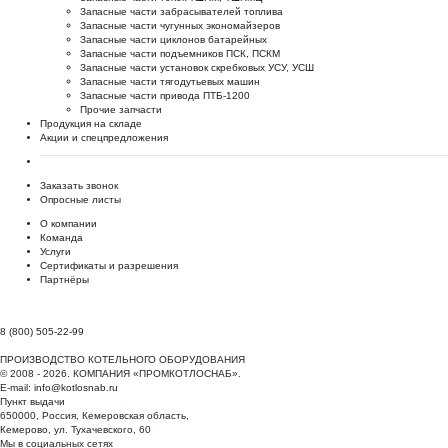
Запасные части забрасывателей топлива
Запасные части чугунных экономайзеров
Запасные части циклонов батарейных
Запасные части подъемников ПСК, ПСКМ
Запасные части установок скребковых УСУ, УСШ
Запасные части тягодутьевых машин
Запасные части привода ПТБ-1200
Прочие запчасти
Продукция на складе
Акции и спецпредложения
Заказать звонок
Опросные листы
О компании
Команда
Услуги
Сертификаты и разрешения
Партнёры
8 (800) 505-22-99
ПРОИЗВОДСТВО КОТЕЛЬНОГО ОБОРУДОВАНИЯ
© 2008 - 2026. КОМПАНИЯ «ПРОМКОТЛОСНАБ».
E-mail:
info@kotlosnab.ru
Пункт выдачи
650000
,
Россия
,
Кемеровская область
,
Кемерово
,
ул. Тухачевского, 60
Мы в социальных сетях