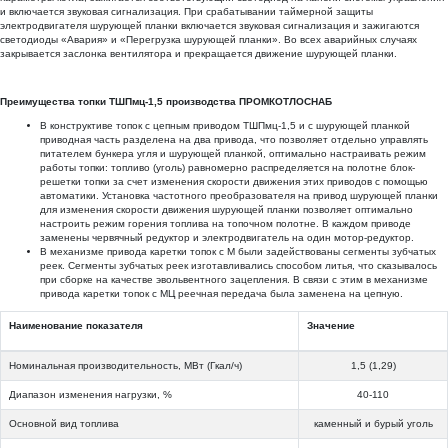
и включается звуковая сигнализация. При срабатывании таймерной защиты
электродвигателя шурующей планки включается звуковая сигнализация и зажигаются
светодиоды «Авария» и «Перегрузка шурующей планки». Во всех аварийных случаях
закрывается заслонка вентилятора и прекращается движение шурующей планки.
Преимущества топки ТШПмц-1,5 производства ПРОМКОТЛОСНАБ
В конструктиве топок с цепным приводом ТШПмц-1,5 и с шурующей планкой
приводная часть разделена на два привода, что позволяет отдельно управлять
питателем бункера угля и шурующей планкой, оптимально настраивать режим
работы топки: топливо (уголь) равномерно распределяется на полотне блок-
решетки топки за счет изменения скорости движения этих приводов с помощью
автоматики. Установка частотного преобразователя на привод шурующей планки
для изменения скорости движения шурующей планки позволяет оптимально
настроить режим горения топлива на топочном полотне. В каждом приводе
заменены червячный редуктор и электродвигатель на один мотор-редуктор.
В механизме привода каретки топок с М были задействованы сегменты зубчатых
реек. Сегменты зубчатых реек изготавливались способом литья, что сказывалось
при сборке на качестве эвольвентного зацепления. В связи с этим в механизме
привода каретки топок с МЦ реечная передача была заменена на цепную.
Наименование показателя
Значение
Номинальная производительность, МВт (Гкал/ч)
1,5 (1,29)
Диапазон изменения нагрузки, %
40-110
Основной вид топлива
каменный и бурый уголь