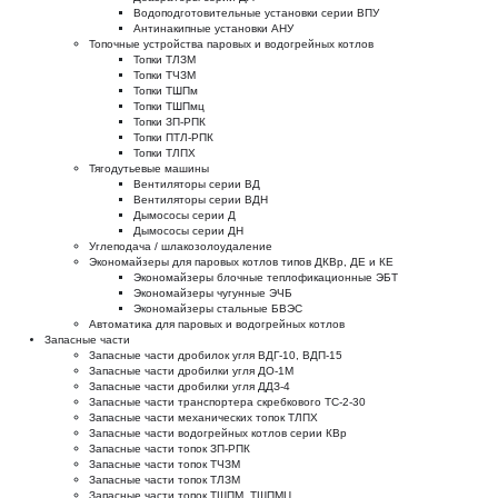
Водоподготовительные установки серии ВПУ
Антинакипные установки АНУ
Топочные устройства паровых и водогрейных котлов
Топки ТЛЗМ
Топки ТЧЗМ
Топки ТШПм
Топки ТШПмц
Топки ЗП-РПК
Топки ПТЛ-РПК
Топки ТЛПХ
Тягодутьевые машины
Вентиляторы серии ВД
Вентиляторы серии ВДН
Дымососы серии Д
Дымососы серии ДН
Углеподача / шлакозолоудаление
Экономайзеры для паровых котлов типов ДКВр, ДЕ и КЕ
Экономайзеры блочные теплофикационные ЭБТ
Экономайзеры чугунные ЭЧБ
Экономайзеры стальные БВЭС
Автоматика для паровых и водогрейных котлов
Запасные части
Запасные части дробилок угля ВДГ-10, ВДП-15
Запасные части дробилки угля ДО-1М
Запасные части дробилки угля ДДЗ-4
Запасные части транспортера скребкового ТС-2-30
Запасные части механических топок ТЛПХ
Запасные части водогрейных котлов серии КВр
Запасные части топок ЗП-РПК
Запасные части топок ТЧЗМ
Запасные части топок ТЛЗМ
Запасные части топок ТШПМ, ТШПМЦ