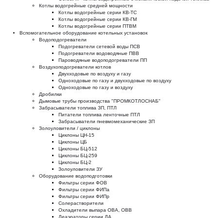
Котлы водогрейные средней мощности
Котлы водогрейные серии КВ-ТС
Котлы водогрейные серии КВ-ГМ
Котлы водогрейные серии ПТВМ
Вспомогательное оборудование котельных установок
Водоподогреватели
Подогреватели сетевой воды ПСВ
Подогреватели водоводяные ПВВ
Пароводяные водоподогреватели ПП
Воздухоподогреватели котлов
Двухходовые по воздуху и газу
Одноходовые по газу и двухходовые по воздуху
Одноходовые по газу и воздуху
Дробилки
Дымовые трубы производства "ПРОМКОТЛОСНАБ"
Забрасыватели топлива ЗП, ПТЛ
Питатели топлива ленточные ПТЛ
Забрасыватели пневмомеханические ЗП
Золоуловители / циклоны
Циклоны ЦН-15
Циклоны ЦБ
Циклоны БЦ-512
Циклоны БЦ-259
Циклоны БЦ-2
Золоуловители ЗУ
Оборудование водоподготовки
Фильтры серии ФОВ
Фильтры серии ФИПа
Фильтры серии ФИПр
Солерастворители
Охладители выпара ОВА, ОВВ
Деаэраторы серии ДА