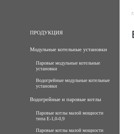
Г
О КОМПАНИИ
ПРОДУКЦИЯ
ПРОДУКЦИЯ
Модульные котельные установки
Паровые модульные котельные
установки
Водогрейные модульные котельные
МКУ паровые угольные с ручной
установки
подачей топлива
МКУ паровые угольные с
МКУ водогрейные угольные с
Водогрейные и паровые котлы
механической подачей топлива
ручной подачей топлива
Паровые котлы малой мощности
Паровые газомазутные модульные
МКУ водогрейные угольные с
типа Е-1,0-0,9
котельные установки
механической подачей топлива
Паровые котлы малой мощности
МКУ паровые мазутные (нефть)