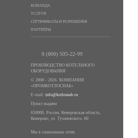
серии КВр
КОМАНДА
УСЛУГИ
Запасные части топок ЗП-РПК
СЕРТИФИКАТЫ И РАЗРЕШЕНИЯ
Запасные части топок ТЧЗМ
ПАРТНЁРЫ
Запасные части топок ТЛЗМ
Запасные части топок ТШПМ,
8 (800) 505-22-99
ТШПМЦ
ПРОИЗВОДСТВО КОТЕЛЬНОГО
Запасные части забрасывателей
ОБОРУДОВАНИЯ
топлива
© 2008 - 2026. КОМПАНИЯ
«ПРОМКОТЛОСНАБ».
Запасные части чугунных
экономайзеров
E-mail:
info@kotlosnab.ru
Пункт выдачи
Запасные части циклонов
батарейных
650000
,
Россия
,
Кемеровская область
,
Кемерово
,
ул. Тухачевского, 60
Запасные части подъемников ПСК,
ПСКМ
Мы в социальных сетях