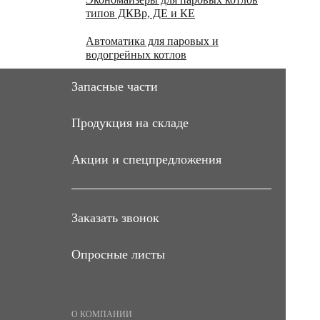
типов ДКВр, ДЕ и КЕ
Автоматика для паровых и
Экономайзеры блочные
водогрейных котлов
теплофикационные ЭБТ
Экономайзеры чугунные ЭЧБ
Запасные части
Экономайзеры стальные БВЭС
Запасные части дробилок угля
Продукция на складе
ВДГ-10, ВДП-15
Акции и спецпредложения
Запасные части дробилки угля
ДО-1М
Запасные части дробилки угля ДДЗ-4
Заказать звонок
Запасные части транспортера
скребкового ТС-2-30
Опросные листы
Запасные части механических топок
ТЛПХ
Запасные части водогрейных котлов
О КОМПАНИИ