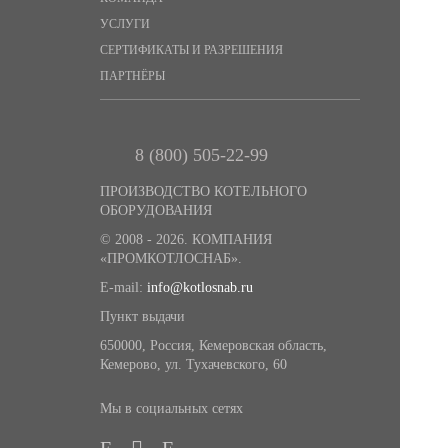
УСЛУГИ
Запасные части топок ЗП-РПК
СЕРТИФИКАТЫ И РАЗРЕШЕНИЯ
Запасные части топок ТЧЗМ
ПАРТНЁРЫ
Запасные части топок ТЛЗМ
Запасные части топок ТШПМ,
8 (800) 505-22-99
ТШПМЦ
ПРОИЗВОДСТВО КОТЕЛЬНОГО
Запасные части забрасывателей
ОБОРУДОВАНИЯ
топлива
© 2008 - 2026. КОМПАНИЯ
«ПРОМКОТЛОСНАБ».
Запасные части чугунных
экономайзеров
E-mail:
info@kotlosnab.ru
Пункт выдачи
Запасные части циклонов
батарейных
650000
,
Россия
,
Кемеровская область
,
Кемерово
,
ул. Тухачевского, 60
Запасные части подъемников ПСК,
ПСКМ
Мы в социальных сетях
Запасные части установок