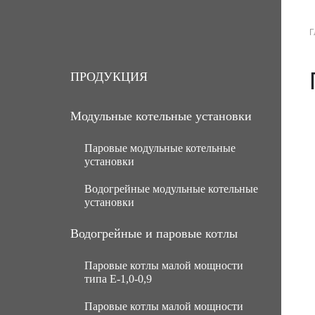
Г
О КОМПАНИИ
ПРОДУКЦИЯ
ПРОДУКЦИЯ
Модульные котельные установки
Паровые модульные котельные
установки
Водогрейные модульные котельные
МКУ паровые угольные с ручной
установки
подачей топлива
МКУ паровые угольные с
МКУ водогрейные угольные с
Водогрейные и паровые котлы
механической подачей топлива
ручной подачей топлива
Паровые котлы малой мощности
Паровые газомазутные модульные
МКУ водогрейные угольные с
типа Е-1,0-0,9
котельные установки
механической подачей топлива
Паровые котлы малой мощности
МКУ паровые мазутные (нефть)