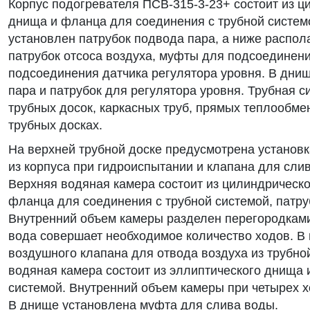
Корпус подогревателя ПСВ-315-3-23+ состоит из ц
днища и фланца для соединения с трубной системо
установлен патрубок подвода пара, а ниже распол
патрубок отсоса воздуха, муфты для подсоединения
подсоединения датчика регулятора уровня. В дни
пара и патрубок для регулятора уровня. Трубная с
трубных досок, каркасных труб, прямых теплообме
трубных досках.
На верхней трубной доске предусмотрена установк
из корпуса при гидроиспытании и клапана для сли
Верхняя водяная камера состоит из цилиндрическо
фланца для соединения с трубной системой, патру
Внутренний объем камеры разделен перегородками
вода совершает необходимое количество ходов. В
воздушного клапана для отвода воздуха из трубн
водяная камера состоит из эллиптического днища 
системой. Внутренний объем камеры при четырех х
В днище установлена муфта для слива воды.