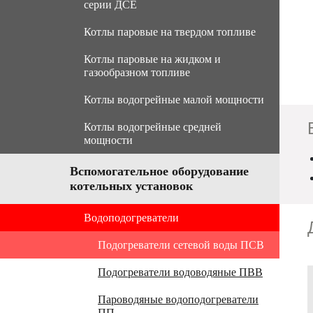
серии ДСЕ
Котлы паровые на твердом топливе
Котлы паровые на жидком и
Котлы паровые серии ДКВр
газообразном топливе
(каменный/бурый уголь)
Котлы водогрейные малой мощности
Паровые котлы серии КЕ
Котлы паровые серии ДКВр (газ/
(каменный/бурый уголь)
жидкое топливо)
Котлы водогрейные средней
КВа Гн/ЛЖ - котлы водогрейные
мощности
Котлы паровые серии ДЕ (газ/
жаротрубные
жидкое топливо)
КВр - котлы водогрейные с
Котлы водогрейные серии КВ-ТС
Вспомогательное оборудование
ручной подачей топлива
котельных установок
Котлы водогрейные серии КВ-ГМ
КВм - котлы водогрейные с
Водоподогреватели
механической подачей топлива
Котлы водогрейные серии ПТВМ
Подогреватели сетевой воды ПСВ
Gefest M - котлы водогрейные с
механической подачей топлива
Подогреватели водоводяные ПВВ
Пароводяные водоподогреватели
ПП