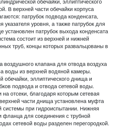
илиндрической обечайки, эллиптического
й. В верхней части обечайки корпуса
агаются: патрубок подвода конденсата,
 указателя уровня, а также патрубок для
ще установлен патрубок выхода конденсата
истема состоит из верхней и нижней
нных труб, концы которых развальцованы в
а воздушного клапана для отвода воздуха
ва воды из верхней водяной камеры.
й обечайки, эллиптического днища и
бков подвода и отвода сетевой воды.
 на отсеки, благодаря которым сетевая
 верхней части днища установлена муфта
ой системы при гидроиспытании. Нижняя
и фланца для соединения с трубной
одах сетевой воды разделен перегородкой.