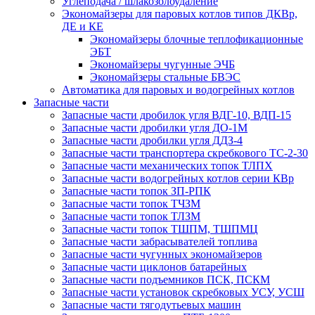
Углеподача / шлакозолоудаление
Экономайзеры для паровых котлов типов ДКВр,
ДЕ и КЕ
Экономайзеры блочные теплофикационные
ЭБТ
Экономайзеры чугунные ЭЧБ
Экономайзеры стальные БВЭС
Автоматика для паровых и водогрейных котлов
Запасные части
Запасные части дробилок угля ВДГ-10, ВДП-15
Запасные части дробилки угля ДО-1М
Запасные части дробилки угля ДДЗ-4
Запасные части транспортера скребкового ТС-2-30
Запасные части механических топок ТЛПХ
Запасные части водогрейных котлов серии КВр
Запасные части топок ЗП-РПК
Запасные части топок ТЧЗМ
Запасные части топок ТЛЗМ
Запасные части топок ТШПМ, ТШПМЦ
Запасные части забрасывателей топлива
Запасные части чугунных экономайзеров
Запасные части циклонов батарейных
Запасные части подъемников ПСК, ПСКМ
Запасные части установок скребковых УСУ, УСШ
Запасные части тягодутьевых машин