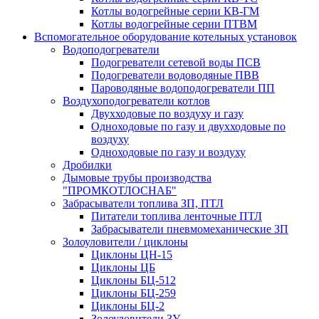
Котлы водогрейные серии КВ-ГМ
Котлы водогрейные серии ПТВМ
Вспомогательное оборудование котельных установок
Водоподогреватели
Подогреватели сетевой воды ПСВ
Подогреватели водоводяные ПВВ
Пароводяные водоподогреватели ПП
Воздухоподогреватели котлов
Двухходовые по воздуху и газу
Одноходовые по газу и двухходовые по
воздуху
Одноходовые по газу и воздуху
Дробилки
Дымовые трубы производства
"ПРОМКОТЛОСНАБ"
Забрасыватели топлива ЗП, ПТЛ
Питатели топлива ленточные ПТЛ
Забрасыватели пневмомеханические ЗП
Золоуловители / циклоны
Циклоны ЦН-15
Циклоны ЦБ
Циклоны БЦ-512
Циклоны БЦ-259
Циклоны БЦ-2
Золоуловители ЗУ