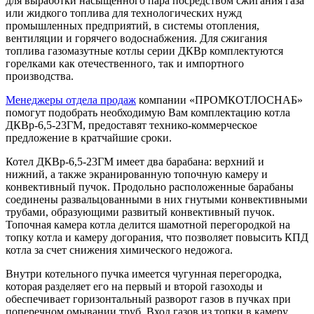
для выработки насыщенного пара посредством сжигания газа
или жидкого топлива для технологических нужд
промышленных предприятий, в системы отопления,
вентиляции и горячего водоснабжения. Для сжигания
топлива газомазутные котлы серии ДКВр комплектуются
горелками как отечественного, так и импортного
производства.
Менеджеры отдела продаж
компании «ПРОМКОТЛОСНАБ»
помогут подобрать необходимую Вам комплектацию котла
ДКВр-6,5-23ГМ, предоставят технико-коммерческое
предложение в кратчайшие сроки.
Котел ДКВр-6,5-23ГМ имеет два барабана: верхний и
нижний, а также экранированную топочную камеру и
конвективный пучок. Продольно расположенные барабаны
соединены развальцованными в них гнутыми конвективными
трубами, образующими развитый конвективный пучок.
Топочная камера котла делится шамотной перегородкой на
топку котла и камеру догорания, что позволяет повысить КПД
котла за счет снижения химического недожога.
Внутри котельного пучка имеется чугунная перегородка,
которая разделяет его на первый и второй газоходы и
обеспечивает горизонтальный разворот газов в пучках при
поперечном омывании труб. Вход газов из топки в камеру