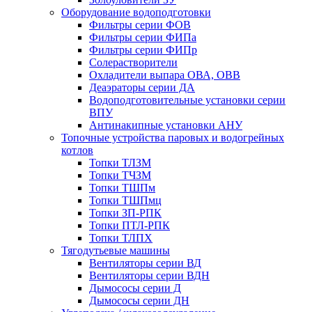
Оборудование водоподготовки
Фильтры серии ФОВ
Фильтры серии ФИПа
Фильтры серии ФИПр
Солерастворители
Охладители выпара ОВА, ОВВ
Деаэраторы серии ДА
Водоподготовительные установки серии
ВПУ
Антинакипные установки АНУ
Топочные устройства паровых и водогрейных
котлов
Топки ТЛЗМ
Топки ТЧЗМ
Топки ТШПм
Топки ТШПмц
Топки ЗП-РПК
Топки ПТЛ-РПК
Топки ТЛПХ
Тягодутьевые машины
Вентиляторы серии ВД
Вентиляторы серии ВДН
Дымососы серии Д
Дымососы серии ДН