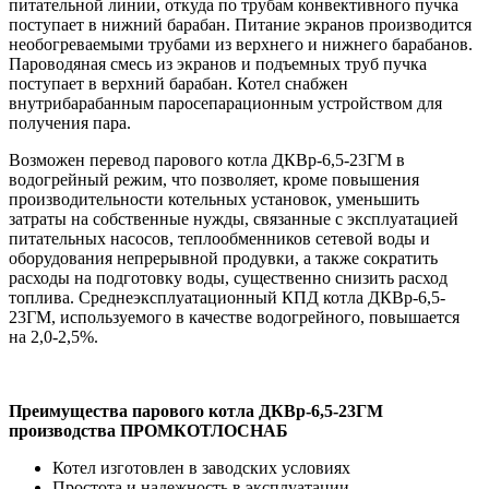
питательной линии, откуда по трубам конвективного пучка
поступает в нижний барабан. Питание экранов производится
необогреваемыми трубами из верхнего и нижнего барабанов.
Пароводяная смесь из экранов и подъемных труб пучка
поступает в верхний барабан. Котел снабжен
внутрибарабанным паросепарационным устройством для
получения пара.
Возможен перевод парового котла ДКВр-6,5-23ГМ в
водогрейный режим, что позволяет, кроме повышения
производительности котельных установок, уменьшить
затраты на собственные нужды, связанные с эксплуатацией
питательных насосов, теплообменников сетевой воды и
оборудования непрерывной продувки, а также сократить
расходы на подготовку воды, существенно снизить расход
топлива. Среднеэксплуатационный КПД котла ДКВр-6,5-
23ГМ, используемого в качестве водогрейного, повышается
на 2,0-2,5%.
Преимущества парового котла ДКВр-6,5-23ГМ
производства ПРОМКОТЛОСНАБ
Котел изготовлен в заводских условиях
Простота и надежность в эксплуатации