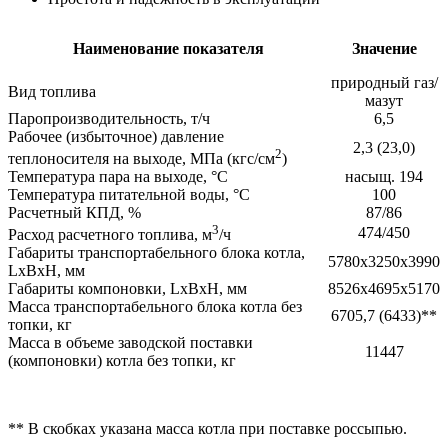
Наименование показателя
Значение
природный газ/
Вид топлива
мазут
Паропроизводительность, т/ч
6,5
Рабочее (избыточное) давление
2,3 (23,0)
2
теплоносителя на выходе, МПа (кгс/см
)
Температура пара на выходе, °С
насыщ. 194
Температура питательной воды, °С
100
Расчетный КПД, %
87/86
3
474/450
Расход расчетного топлива, м
/ч
Габариты транспортабельного блока котла,
5780х3250х3990
LхВхH, мм
Габариты компоновки, LхВхH, мм
8526х4695х5170
Масса транспортабельного блока котла без
6705,7 (6433)**
топки, кг
Масса в объеме заводской поставки
11447
(компоновки) котла без топки, кг
** В скобках указана масса котла при поставке россыпью.